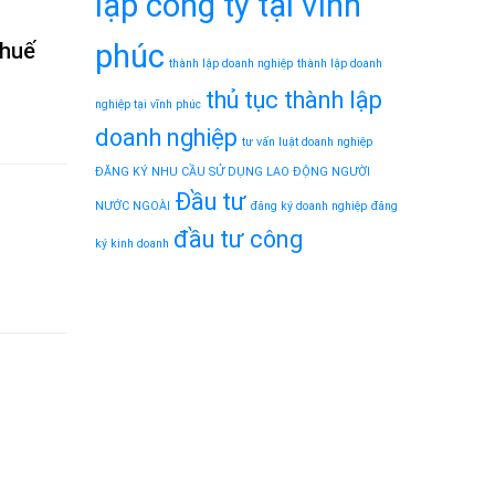
lập công ty tại vĩnh
phúc
thuế
thành lập doanh nghiệp
thành lập doanh
thủ tục thành lập
nghiệp tại vĩnh phúc
doanh nghiệp
tư vấn luật doanh nghiệp
ĐĂNG KÝ NHU CẦU SỬ DỤNG LAO ĐỘNG NGƯỜI
Đầu tư
NƯỚC NGOÀI
đăng ký doanh nghiệp
đăng
đầu tư công
ký kinh doanh