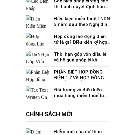
rõ?
Các biện pháp cưỡng chế
thi hành quyết định hành
chính về quản lý thuế từ
01/7/2026
Điều kiện miễn thuế TNDN
3 năm đầu theo Nghị định
20/2026/NĐ-CP
Hợp đồng lao động điện
tử là gì? Điều kiện ký hợp
đồng lao động điện tử
Thời hạn góp vốn điều lệ
và hệ quả pháp lý khi
không góp đủ vốn
PHÂN BIỆT HỢP ĐỒNG
ĐIỆN TỬ VÀ HỢP ĐỒNG
TRUYỀN THỐNG
Đối tượng và điều kiện
mua hàng miễn thuế từ
ngày 21/8/2026 theo Nghị
định 273/2026
CHÍNH SÁCH MỚI
Điểm mới của dự thảo