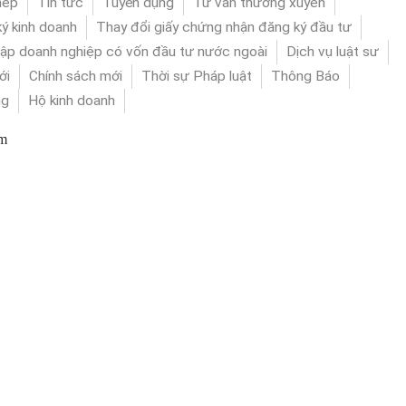
hép
Tin tức
Tuyển dụng
Tư vấn thường xuyên
ý kinh doanh
Thay đổi giấy chứng nhận đăng ký đầu tư
lập doanh nghiệp có vốn đầu tư nước ngoài
Dịch vụ luật sư
ới
Chính sách mới
Thời sự Pháp luật
Thông Báo
ng
Hộ kinh doanh