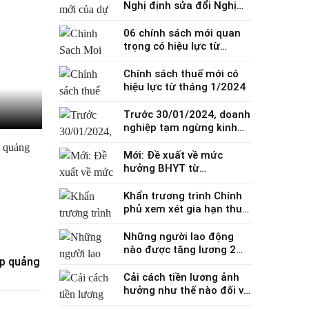
Nghị định sửa đổi Nghị
định 123/2020 về hóa
đơn, chứng từ
06 chính sách mới quan
trọng có hiệu lực từ
25/12/2023
Chính sách thuế mới có
hiệu lực từ tháng 1/2024
Trước 30/01/2024, doanh
nghiệp tạm ngừng kinh
doanh không phải đóng lệ
phí môn bài
Mới: Đề xuất về mức
hưởng BHYT từ
01/01/2025
Khẩn trương trình Chính
phủ xem xét gia hạn thuế
GTGT trước ngày
30/4/2024
Những người lao động
nào được tăng lương 2
hép quảng
lần từ ngày 01/7/2024?
Cải cách tiền lương ảnh
hưởng như thế nào đối với
doanh nghiệp?