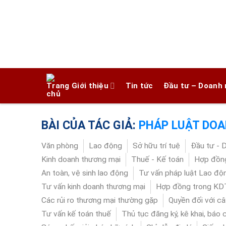
Chuyển
đến
nội
dung
Giới thiệu
Tin tức
Đầu tư – Doanh 
BÀI CỦA TÁC GIẢ:
PHÁP LUẬT DOA
Văn phòng
Lao động
Sở hữu trí tuệ
Đầu tư - 
Kinh doanh thương mại
Thuế - Kế toán
Hợp đồng
An toàn, vệ sinh lao động
Tư vấn pháp luật Lao độ
Tư vấn kinh doanh thương mại
Hợp đồng trong K
Các rủi ro thương mại thường gặp
Quyền đối với câ
Tư vấn kế toán thuế
Thủ tục đăng ký, kê khai, báo 