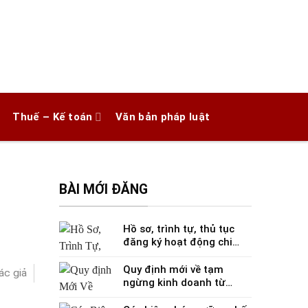
Thuế – Kế toán
Văn bản pháp luật
BÀI MỚI ĐĂNG
Hồ sơ, trình tự, thủ tục
đăng ký hoạt động chi
nhánh, văn phòng đại
diện, lập địa điểm kinh
Quy định mới về tạm
ác giả
doanh
ngừng kinh doanh từ
23/7/2026 cần phải nắm