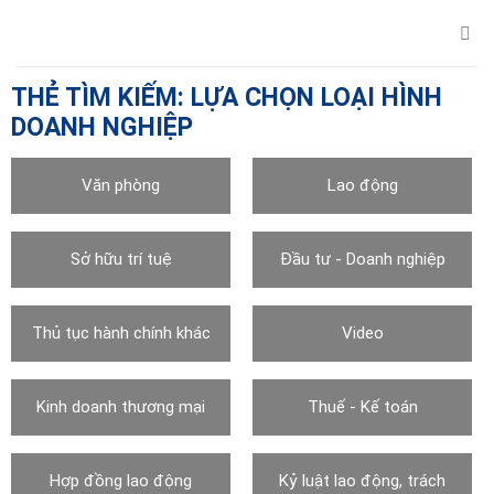
Chuyển
đến
nội
dung
THẺ TÌM KIẾM:
LỰA CHỌN LOẠI HÌNH
DOANH NGHIỆP
Văn phòng
Lao động
Sở hữu trí tuệ
Đầu tư - Doanh nghiệp
Thủ tục hành chính khác
Video
Kinh doanh thương mại
Thuế - Kế toán
Hợp đồng lao động
Kỷ luật lao động, trách