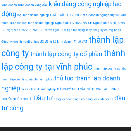
kiểu dáng công nghiệp
lao
kinh doanh
Kinh doanh xăng dầu
động
loại hình doanh nghiệp
LUẬT ĐẦU TƯ 2020
luật sư doanh nghiệp
luật sư vĩnh
phúc
lựa chọn loại hình doanh nghiệp
Nghị định 12/2022/NĐ-CP
Nghị định 83/2014/NĐ-
CP
Nghị định 95/2021/NĐ-CP
Nước ngoài
Tai nạn lao động
thay đổi giấy chứng nhận
thành lập
đăng ký doanh nghiệp
thay đổi đăng ký kinh doanh
Thuế VAT
công ty
thành
thành lập công ty cổ phần
lập công ty tại vĩnh phúc
thành lập doanh nghiệp
thủ tục thành lập doanh
thành lập doanh nghiệp tại vĩnh phúc
nghiệp
tư vấn luật doanh nghiệp
ĐĂNG KÝ NHU CẦU SỬ DỤNG LAO ĐỘNG
Đầu tư
đầu
NGƯỜI NƯỚC NGOÀI
đăng ký doanh nghiệp
đăng ký kinh doanh
tư công