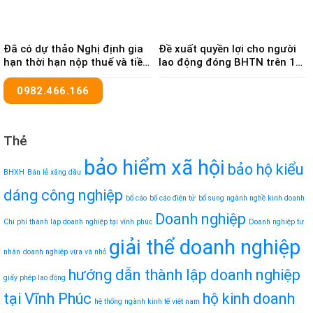
Đã có dự thảo Nghị định gia
Đề xuất quyền lợi cho người
hạn thời hạn nộp thuế và tiền
lao động đóng BHTN trên 12
thuê đất trong năm 2024
năm
0982.466.166
Thẻ
bảo hiểm xã hội
bảo hộ kiểu
BHXH
Bán lẻ xăng dầu
dáng công nghiệp
bố cáo
bố cáo điện tử
bổ sung ngành nghề kinh doanh
Doanh nghiệp
Chi phí thành lập doanh nghiệp tại vĩnh phúc
Doanh nghiệp tư
giải thể doanh nghiệp
nhân
doanh nghiệp vừa và nhỏ
hướng dẫn thành lập doanh nghiệp
giấy phép lao động
tại Vĩnh Phúc
hộ kinh doanh
hệ thống ngành kinh tế việt nam