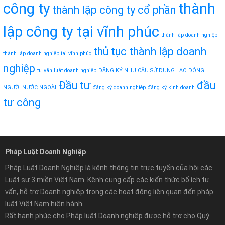
công ty
thành
thành lập công ty cổ phần
lập công ty tại vĩnh phúc
thành lập doanh nghiệp
thủ tục thành lập doanh
thành lập doanh nghiệp tại vĩnh phúc
nghiệp
tư vấn luật doanh nghiệp
ĐĂNG KÝ NHU CẦU SỬ DỤNG LAO ĐỘNG
Đầu tư
đầu
NGƯỜI NƯỚC NGOÀI
đăng ký doanh nghiệp
đăng ký kinh doanh
tư công
Pháp Luật Doanh Nghiệp
Pháp Luật Doanh Nghiệp là kênh thông tin trực tuyến của hội các
Luật sư 3 miền Việt Nam. Kênh cung cấp các kiến thức bổ ích tư
vấn, hỗ trợ Doanh nghiệp trong các hoạt động liên quan đến pháp
luật Việt Nam hiện hành.
Rất hạnh phúc cho Pháp luật Doanh nghiệp được hỗ trợ cho Quý