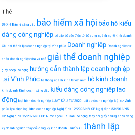
Thẻ
bảo hiểm xã hội
bảo hộ kiểu
BHXH
Bán lẻ xăng dầu
dáng công nghiệp
bố cáo
bố cáo điện tử
bổ sung ngành nghề kinh doanh
Doanh nghiệp
Chi phí thành lập doanh nghiệp tại vĩnh phúc
Doanh nghiệp tư
giải thể doanh nghiệp
nhân
doanh nghiệp vừa và nhỏ
hướng dẫn thành lập doanh nghiệp
giấy phép lao động
tại Vĩnh Phúc
hộ kinh doanh
hệ thống ngành kinh tế việt nam
kiểu dáng công nghiệp
lao
kinh doanh
Kinh doanh xăng dầu
động
loại hình doanh nghiệp
LUẬT ĐẦU TƯ 2020
luật sư doanh nghiệp
luật sư vĩnh
phúc
lựa chọn loại hình doanh nghiệp
Nghị định 12/2022/NĐ-CP
Nghị định 83/2014/NĐ-
CP
Nghị định 95/2021/NĐ-CP
Nước ngoài
Tai nạn lao động
thay đổi giấy chứng nhận đăng
thành lập
ký doanh nghiệp
thay đổi đăng ký kinh doanh
Thuế VAT