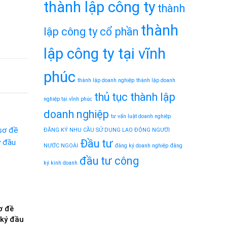
thành lập công ty
thành
thành
lập công ty cổ phần
lập công ty tại vĩnh
phúc
thành lập doanh nghiệp
thành lập doanh
thủ tục thành lập
nghiệp tại vĩnh phúc
doanh nghiệp
tư vấn luật doanh nghiệp
ĐĂNG KÝ NHU CẦU SỬ DỤNG LAO ĐỘNG NGƯỜI
Đầu tư
NƯỚC NGOÀI
đăng ký doanh nghiệp
đăng
đầu tư công
ký kinh doanh
ơ đề
 ký đầu