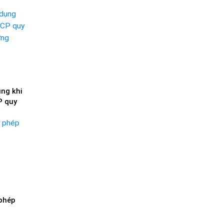
ng khi
P quy
ưởng
 phép