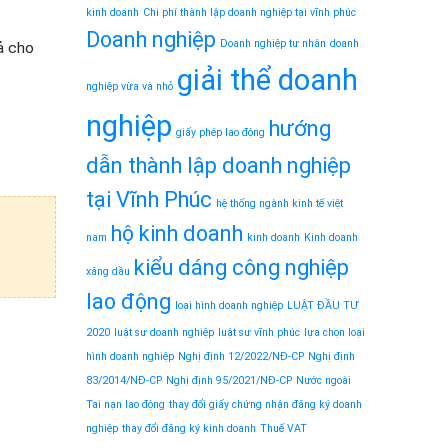
kinh doanh
Chi phí thành lập doanh nghiệp tại vĩnh phúc
Doanh nghiệp
Doanh nghiệp tư nhân
doanh
ả cho
giải thể doanh
nghiệp vừa và nhỏ
nghiệp
hướng
giấy phép lao động
dẫn thành lập doanh nghiệp
tại Vĩnh Phúc
hệ thống ngành kinh tế việt
hộ kinh doanh
nam
kinh doanh
Kinh doanh
kiểu dáng công nghiệp
xăng dầu
lao động
loại hình doanh nghiệp
LUẬT ĐẦU TƯ
2020
luật sư doanh nghiệp
luật sư vĩnh phúc
lựa chọn loại
hình doanh nghiệp
Nghị định 12/2022/NĐ-CP
Nghị định
83/2014/NĐ-CP
Nghị định 95/2021/NĐ-CP
Nước ngoài
Tai nạn lao động
thay đổi giấy chứng nhận đăng ký doanh
nghiệp
thay đổi đăng ký kinh doanh
Thuế VAT