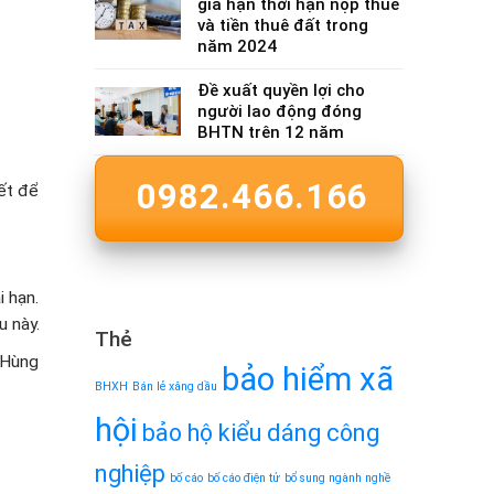
gia hạn thời hạn nộp thuế
và tiền thuê đất trong
năm 2024
Đề xuất quyền lợi cho
người lao động đóng
BHTN trên 12 năm
0982.466.166
ết để
i hạn.
u này.
Thẻ
 Hùng
bảo hiểm xã
BHXH
Bán lẻ xăng dầu
hội
bảo hộ kiểu dáng công
nghiệp
bố cáo
bố cáo điện tử
bổ sung ngành nghề