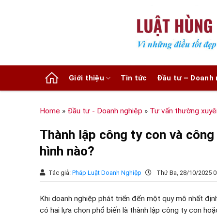
Chuyển
đến
nội
dung
Giới thiệu
Tin tức
Đầu tư – Doanh 
Home
»
Đầu tư - Doanh nghiệp
»
Tư vấn thường xuyê
Thành lập công ty con và công
hình nào?
Tác giả:
Pháp Luật Doanh Nghiệp
Thứ Ba, 28/10/2025 0
Khi doanh nghiệp phát triển đến một quy mô nhất định,
có hai lựa chọn phổ biến là thành lập công ty con hoặc 