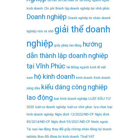
bố cáo
bố cáo điện tử
bổ sung ngành nghề
kinh doanh
Chi phí thành lập doanh nghiệp tại vĩnh phúc
Doanh nghiệp
Doanh nghiệp tư nhân
doanh
giải thể doanh
nghiệp vừa và nhỏ
nghiệp
hướng
giấy phép lao động
dẫn thành lập doanh nghiệp
tại Vĩnh Phúc
hệ thống ngành kinh tế việt
hộ kinh doanh
nam
kinh doanh
Kinh doanh
kiểu dáng công nghiệp
xăng dầu
lao động
loại hình doanh nghiệp
LUẬT ĐẦU TƯ
2020
luật sư doanh nghiệp
luật sư vĩnh phúc
lựa chọn loại
hình doanh nghiệp
Nghị định 12/2022/NĐ-CP
Nghị định
83/2014/NĐ-CP
Nghị định 95/2021/NĐ-CP
Nước ngoài
Tai nạn lao động
thay đổi giấy chứng nhận đăng ký doanh
nghiệp
thay đổi đăng ký kinh doanh
Thuế VAT