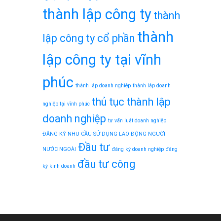
thành lập công ty
thành
thành
lập công ty cổ phần
lập công ty tại vĩnh
phúc
thành lập doanh nghiệp
thành lập doanh
thủ tục thành lập
nghiệp tại vĩnh phúc
doanh nghiệp
tư vấn luật doanh nghiệp
ĐĂNG KÝ NHU CẦU SỬ DỤNG LAO ĐỘNG NGƯỜI
Đầu tư
NƯỚC NGOÀI
đăng ký doanh nghiệp
đăng
đầu tư công
ký kinh doanh