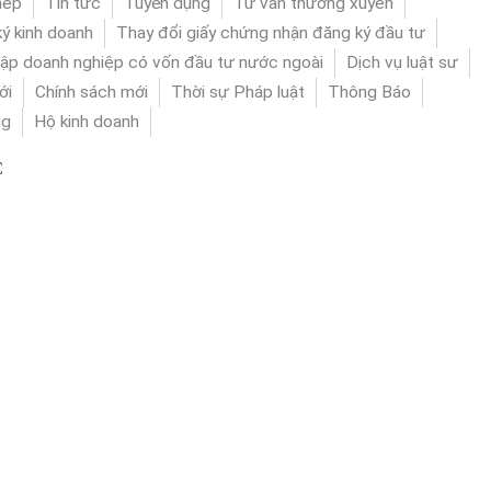
hép
Tin tức
Tuyển dụng
Tư vấn thường xuyên
ý kinh doanh
Thay đổi giấy chứng nhận đăng ký đầu tư
lập doanh nghiệp có vốn đầu tư nước ngoài
Dịch vụ luật sư
ới
Chính sách mới
Thời sự Pháp luật
Thông Báo
ng
Hộ kinh doanh