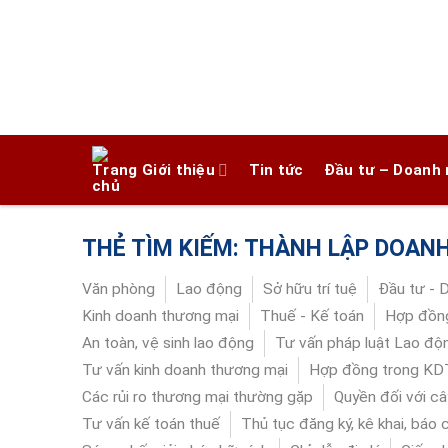
Chuyển
đến
nội
dung
Giới thiệu
Tin tức
Đầu tư – Doanh 
THẺ TÌM KIẾM:
THÀNH LẬP DOANH
Văn phòng
Lao động
Sở hữu trí tuệ
Đầu tư - 
Kinh doanh thương mại
Thuế - Kế toán
Hợp đồng
An toàn, vệ sinh lao động
Tư vấn pháp luật Lao độ
Tư vấn kinh doanh thương mại
Hợp đồng trong K
Các rủi ro thương mại thường gặp
Quyền đối với câ
Tư vấn kế toán thuế
Thủ tục đăng ký, kê khai, báo 