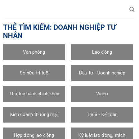
Chuyển
đến
nội
dung
THẺ TÌM KIẾM:
DOANH NGHIỆP TƯ
NHÂN
Văn phòng
Lao động
Sở hữu trí tuệ
Đầu tư - Doanh nghiệp
Thủ tục hành chính khác
Video
Kinh doanh thương mại
Thuế - Kế toán
Hợp đồng lao động
Kỷ luật lao động, trách