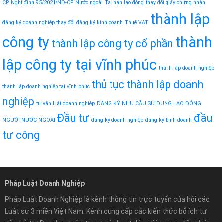
CP
Nghị định 95/2021/NĐ-CP
Nước ngoài
Tai nạn lao động
thay đổi giấy chứng nhận
thành lập
đăng ký doanh nghiệp
thay đổi đăng ký kinh doanh
Thuế VAT
công ty
thành
thành lập công ty cổ phần
lập công ty tại vĩnh phúc
thành lập doanh nghiệp
thủ tục thành lập doanh
thành lập doanh nghiệp tại vĩnh phúc
nghiệp
tư vấn luật doanh nghiệp
ĐĂNG KÝ NHU CẦU SỬ DỤNG LAO ĐỘNG
Đầu tư
đầu
NGƯỜI NƯỚC NGOÀI
đăng ký doanh nghiệp
đăng ký kinh doanh
tư công
Pháp Luật Doanh Nghiệp
Pháp Luật Doanh Nghiệp là kênh thông tin trực tuyến của hội các
Luật sư 3 miền Việt Nam. Kênh cung cấp các kiến thức bổ ích tư