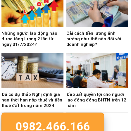
Những người lao động nào
Cải cách tiền lương ảnh
được tăng lương 2 lần từ
hưởng như thế nào đối với
ngày 01/7/2024?
doanh nghiệp?
Đã có dự thảo Nghị định gia
Đề xuất quyền lợi cho người
hạn thời hạn nộp thuế và tiền
lao động đóng BHTN trên 12
thuê đất trong năm 2024
năm
0982.466.166