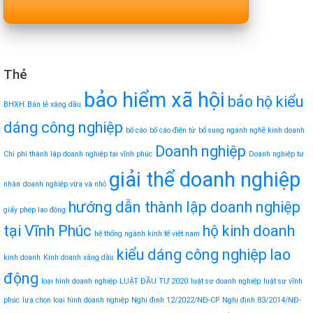
Thẻ
bảo hiểm xã hội
bảo hộ kiểu
BHXH
Bán lẻ xăng dầu
dáng công nghiệp
bố cáo
bố cáo điện tử
bổ sung ngành nghề kinh doanh
Doanh nghiệp
Chi phí thành lập doanh nghiệp tại vĩnh phúc
Doanh nghiệp tư
giải thể doanh nghiệp
nhân
doanh nghiệp vừa và nhỏ
hướng dẫn thành lập doanh nghiệp
giấy phép lao động
tại Vĩnh Phúc
hộ kinh doanh
hệ thống ngành kinh tế việt nam
kiểu dáng công nghiệp
lao
kinh doanh
Kinh doanh xăng dầu
động
loại hình doanh nghiệp
LUẬT ĐẦU TƯ 2020
luật sư doanh nghiệp
luật sư vĩnh
phúc
lựa chọn loại hình doanh nghiệp
Nghị định 12/2022/NĐ-CP
Nghị định 83/2014/NĐ-