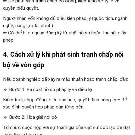
➡ Dễ phát sinh tranh chấp cổ đông, kiện tụng về tỷ lệ và
quyền biểu quyết.
Người nhận vốn không đủ điều kiện pháp lý (quốc tịch, ngành
nghề, năng lực tài chính)
➡ Có thể bị cơ quan đăng ký từ chối hồ sơ hoặc thu hồi giấy
phép.
4. Cách xử lý khi phát sinh tranh chấp nội
bộ về vốn góp
Nếu doanh nghiệp đã xảy ra mâu thuẫn hoặc tranh chấp, cần:
🔹 Bước 1: Rà soát hồ sơ pháp lý và điều lệ
Kiểm tra lại hợp đồng, biên bản họp, quyết định công ty – để
xác định quyền hợp pháp của từng bên.
🔹 Bước 2: Hòa giải nội bộ
Tổ chức cuộc họp với sự tham gia của luật sư độc lập để đạt
thỏa thuận hòa giải.