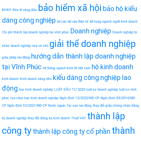
bảo hiểm xã hội
bảo hộ kiểu
BHXH
Bán lẻ xăng dầu
dáng công nghiệp
bố cáo
bố cáo điện tử
bổ sung ngành nghề kinh doanh
Doanh nghiệp
Chi phí thành lập doanh nghiệp tại vĩnh phúc
Doanh nghiệp tư
giải thể doanh nghiệp
nhân
doanh nghiệp vừa và nhỏ
hướng dẫn thành lập doanh nghiệp
giấy phép lao động
tại Vĩnh Phúc
hộ kinh doanh
hệ thống ngành kinh tế việt nam
kiểu dáng công nghiệp
lao
kinh doanh
Kinh doanh xăng dầu
động
loại hình doanh nghiệp
LUẬT ĐẦU TƯ 2020
luật sư doanh nghiệp
luật sư vĩnh
phúc
lựa chọn loại hình doanh nghiệp
Nghị định 12/2022/NĐ-CP
Nghị định 83/2014/NĐ-
CP
Nghị định 95/2021/NĐ-CP
Nước ngoài
Tai nạn lao động
thay đổi giấy chứng nhận đăng
thành lập
ký doanh nghiệp
thay đổi đăng ký kinh doanh
Thuế VAT
công ty
thành
thành lập công ty cổ phần