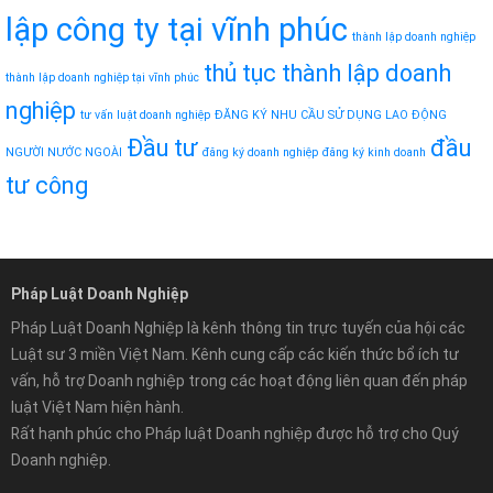
lập công ty tại vĩnh phúc
thành lập doanh nghiệp
thủ tục thành lập doanh
thành lập doanh nghiệp tại vĩnh phúc
nghiệp
tư vấn luật doanh nghiệp
ĐĂNG KÝ NHU CẦU SỬ DỤNG LAO ĐỘNG
Đầu tư
đầu
NGƯỜI NƯỚC NGOÀI
đăng ký doanh nghiệp
đăng ký kinh doanh
tư công
Pháp Luật Doanh Nghiệp
Pháp Luật Doanh Nghiệp là kênh thông tin trực tuyến của hội các
Luật sư 3 miền Việt Nam. Kênh cung cấp các kiến thức bổ ích tư
vấn, hỗ trợ Doanh nghiệp trong các hoạt động liên quan đến pháp
luật Việt Nam hiện hành.
Rất hạnh phúc cho Pháp luật Doanh nghiệp được hỗ trợ cho Quý
Doanh nghiệp.