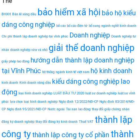
Thẻ
bảo hiểm xã hội
bảo hộ kiểu
BHXH
Bán lẻ xăng dầu
dáng công nghiệp
bố cáo
bố cáo điện tử
bổ sung ngành nghề kinh doanh
Doanh nghiệp
Chi phí thành lập doanh nghiệp tại vĩnh phúc
Doanh nghiệp tư
giải thể doanh nghiệp
nhân
doanh nghiệp vừa và nhỏ
hướng dẫn thành lập doanh nghiệp
giấy phép lao động
tại Vĩnh Phúc
hộ kinh doanh
hệ thống ngành kinh tế việt nam
kiểu dáng công nghiệp
lao
kinh doanh
Kinh doanh xăng dầu
động
loại hình doanh nghiệp
LUẬT ĐẦU TƯ 2020
luật sư doanh nghiệp
luật sư vĩnh
phúc
lựa chọn loại hình doanh nghiệp
Nghị định 12/2022/NĐ-CP
Nghị định 83/2014/NĐ-
CP
Nghị định 95/2021/NĐ-CP
Nước ngoài
Tai nạn lao động
thay đổi giấy chứng nhận
thành lập
đăng ký doanh nghiệp
thay đổi đăng ký kinh doanh
Thuế VAT
công ty
thành
thành lập công ty cổ phần