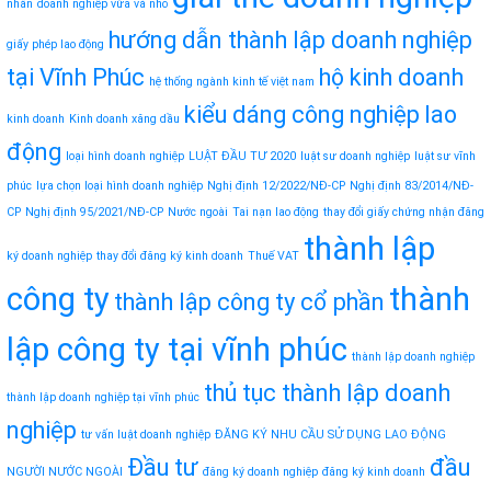
nhân
doanh nghiệp vừa và nhỏ
hướng dẫn thành lập doanh nghiệp
giấy phép lao động
tại Vĩnh Phúc
hộ kinh doanh
hệ thống ngành kinh tế việt nam
kiểu dáng công nghiệp
lao
kinh doanh
Kinh doanh xăng dầu
động
loại hình doanh nghiệp
LUẬT ĐẦU TƯ 2020
luật sư doanh nghiệp
luật sư vĩnh
phúc
lựa chọn loại hình doanh nghiệp
Nghị định 12/2022/NĐ-CP
Nghị định 83/2014/NĐ-
CP
Nghị định 95/2021/NĐ-CP
Nước ngoài
Tai nạn lao động
thay đổi giấy chứng nhận đăng
thành lập
ký doanh nghiệp
thay đổi đăng ký kinh doanh
Thuế VAT
công ty
thành
thành lập công ty cổ phần
lập công ty tại vĩnh phúc
thành lập doanh nghiệp
thủ tục thành lập doanh
thành lập doanh nghiệp tại vĩnh phúc
nghiệp
tư vấn luật doanh nghiệp
ĐĂNG KÝ NHU CẦU SỬ DỤNG LAO ĐỘNG
Đầu tư
đầu
NGƯỜI NƯỚC NGOÀI
đăng ký doanh nghiệp
đăng ký kinh doanh