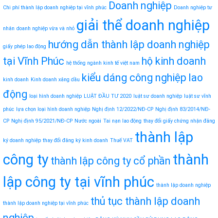
Doanh nghiệp
Chi phí thành lập doanh nghiệp tại vĩnh phúc
Doanh nghiệp tư
giải thể doanh nghiệp
nhân
doanh nghiệp vừa và nhỏ
hướng dẫn thành lập doanh nghiệp
giấy phép lao động
tại Vĩnh Phúc
hộ kinh doanh
hệ thống ngành kinh tế việt nam
kiểu dáng công nghiệp
lao
kinh doanh
Kinh doanh xăng dầu
động
loại hình doanh nghiệp
LUẬT ĐẦU TƯ 2020
luật sư doanh nghiệp
luật sư vĩnh
phúc
lựa chọn loại hình doanh nghiệp
Nghị định 12/2022/NĐ-CP
Nghị định 83/2014/NĐ-
CP
Nghị định 95/2021/NĐ-CP
Nước ngoài
Tai nạn lao động
thay đổi giấy chứng nhận đăng
thành lập
ký doanh nghiệp
thay đổi đăng ký kinh doanh
Thuế VAT
công ty
thành
thành lập công ty cổ phần
lập công ty tại vĩnh phúc
thành lập doanh nghiệp
thủ tục thành lập doanh
thành lập doanh nghiệp tại vĩnh phúc
nghiệp