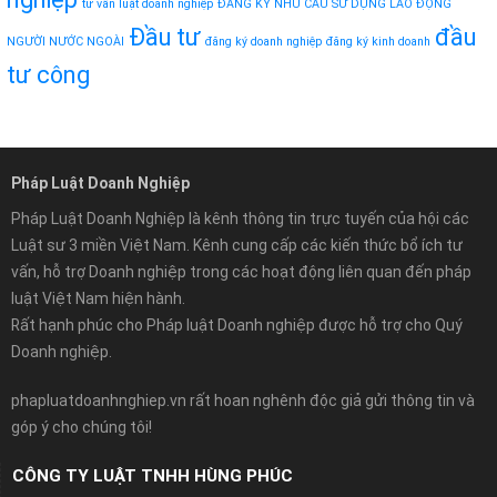
tư vấn luật doanh nghiệp
ĐĂNG KÝ NHU CẦU SỬ DỤNG LAO ĐỘNG
Đầu tư
đầu
NGƯỜI NƯỚC NGOÀI
đăng ký doanh nghiệp
đăng ký kinh doanh
tư công
Pháp Luật Doanh Nghiệp
Pháp Luật Doanh Nghiệp là kênh thông tin trực tuyến của hội các
Luật sư 3 miền Việt Nam. Kênh cung cấp các kiến thức bổ ích tư
vấn, hỗ trợ Doanh nghiệp trong các hoạt động liên quan đến pháp
luật Việt Nam hiện hành.
Rất hạnh phúc cho Pháp luật Doanh nghiệp được hỗ trợ cho Quý
Doanh nghiệp.
phapluatdoanhnghiep.vn rất hoan nghênh độc giả gửi thông tin và
góp ý cho chúng tôi!
CÔNG TY LUẬT TNHH HÙNG PHÚC