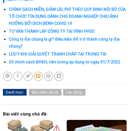
CHÍNH SÁCH MIỄN, GIẢM LÃI, PHÍ THEO QUY ĐỊNH NỘI BỘ CỦA
TỔ CHỨC TÍN DỤNG DÀNH CHO DOANH NGHIỆP CHỊU ẢNH
HƯỞNG BỞI DỊCH BỆNH COVID 19
TƯ VẤN THÀNH LẬP CÔNG TY TẠI VĨNH PHÚC
Công ty đại chúng là gì? Điều kiện để trở thành công ty đại
chúng?
LƯU Ý KHI GIẢI QUYẾT TRANH CHẤP TẠI TRỌNG TÀI
03 chính sách BHXH, tiền lương áp dụng từ ngày 01/7/2022
Danh mục:
Bảo hiểm xã hội
,
Lao động
Bài viết cùng chủ đề: