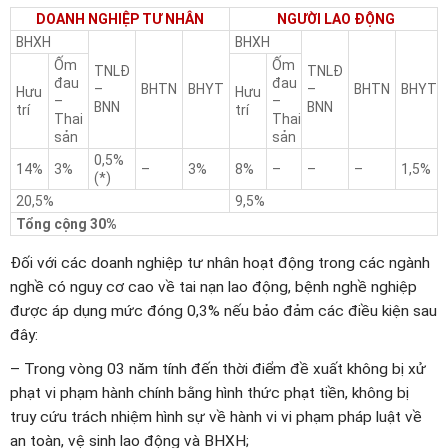
DOANH NGHIỆP TƯ NHÂN
NGƯỜI LAO ĐỘNG
BHXH
BHXH
Ốm
Ốm
TNLĐ
TNLĐ
đau
đau
–
BHTN
BHYT
–
BHTN
BHYT
Hưu
Hưu
–
–
BNN
BNN
trí
trí
Thai
Thai
sản
sản
0,5%
14%
3%
–
3%
8%
–
–
–
1,5%
(*)
20,5%
9,5%
Tổng cộng 30%
Đối với các doanh nghiệp tư nhân hoạt động trong các ngành
nghề có nguy cơ cao về tai nạn lao động, bệnh nghề nghiệp
được áp dụng mức đóng 0,3% nếu bảo đảm các điều kiện sau
đây:
– Trong vòng 03 năm tính đến thời điểm đề xuất không bị xử
phạt vi phạm hành chính bằng hình thức phạt tiền, không bị
truy cứu trách nhiệm hình sự về hành vi vi phạm pháp luật về
an toàn, vệ sinh lao động và BHXH;