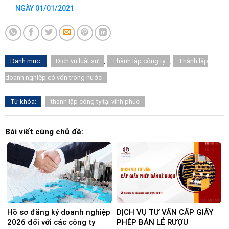
NGÀY 01/01/2021
Danh mục:
Dịch vụ luật sư
,
Thành lập công ty
,
Thành lập
doanh nghiệp có vốn trong nước
Từ khóa:
thành lập công ty tại vĩnh phúc
Bài viết cùng chủ đề:
Hồ sơ đăng ký doanh nghiệp
DỊCH VỤ TƯ VẤN CẤP GIẤY
2026 đối với các công ty
PHÉP BÁN LẺ RƯỢU