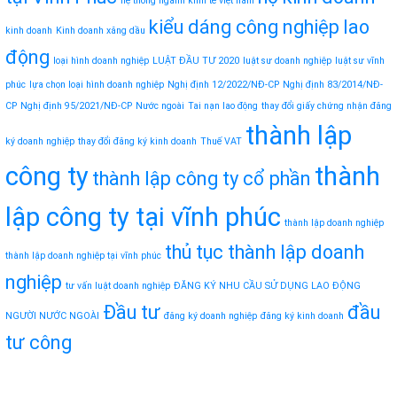
hệ thống ngành kinh tế việt nam
kiểu dáng công nghiệp
lao
kinh doanh
Kinh doanh xăng dầu
động
loại hình doanh nghiệp
LUẬT ĐẦU TƯ 2020
luật sư doanh nghiệp
luật sư vĩnh
phúc
lựa chọn loại hình doanh nghiệp
Nghị định 12/2022/NĐ-CP
Nghị định 83/2014/NĐ-
CP
Nghị định 95/2021/NĐ-CP
Nước ngoài
Tai nạn lao động
thay đổi giấy chứng nhận đăng
thành lập
ký doanh nghiệp
thay đổi đăng ký kinh doanh
Thuế VAT
công ty
thành
thành lập công ty cổ phần
lập công ty tại vĩnh phúc
thành lập doanh nghiệp
thủ tục thành lập doanh
thành lập doanh nghiệp tại vĩnh phúc
nghiệp
tư vấn luật doanh nghiệp
ĐĂNG KÝ NHU CẦU SỬ DỤNG LAO ĐỘNG
Đầu tư
đầu
NGƯỜI NƯỚC NGOÀI
đăng ký doanh nghiệp
đăng ký kinh doanh
tư công