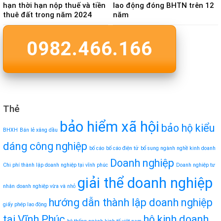
hạn thời hạn nộp thuế và tiền
lao động đóng BHTN trên 12
thuê đất trong năm 2024
năm
0982.466.166
Thẻ
bảo hiểm xã hội
bảo hộ kiểu
BHXH
Bán lẻ xăng dầu
dáng công nghiệp
bố cáo
bố cáo điện tử
bổ sung ngành nghề kinh doanh
Doanh nghiệp
Chi phí thành lập doanh nghiệp tại vĩnh phúc
Doanh nghiệp tư
giải thể doanh nghiệp
nhân
doanh nghiệp vừa và nhỏ
hướng dẫn thành lập doanh nghiệp
giấy phép lao động
tại Vĩnh Phúc
hộ kinh doanh