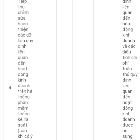
Tiếp
định
thu,
liên
chỉnh
quan
sửa,
đến
hoàn
hoạt
thiện
động
các dữ
kinh
liệu quy
doanh
định
và các
liên
Biểu
quan
tính chi
đến
phí
hoạt
tuân
động
thủ quy
kinh
định
doanh
liên
4
trên hệ
quan
thống
đến
phần
hoạt
mềm
động
thống
kinh
kê, rà
doanh
soát
được
(sau
bổ
khi có ý
sung,