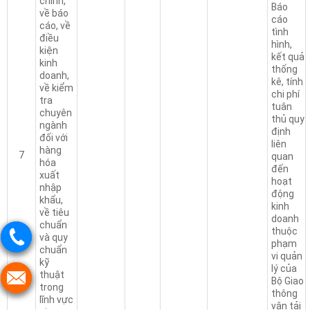
chính,
Báo
về báo
cáo
cáo, về
tình
điều
hình,
kiện
kết quả
kinh
thống
doanh,
kê, tính
về kiểm
chi phí
tra
tuân
chuyên
thủ quy
ngành
định
đối với
liên
hàng
7
quan
hóa
đến
xuất
hoạt
nhập
động
khẩu,
kinh
về tiêu
doanh
chuẩn
thuộc
và quy
phạm
chuẩn
vi quản
kỹ
lý của
thuật
Bộ Giao
trong
thông
lĩnh vực
vận tải