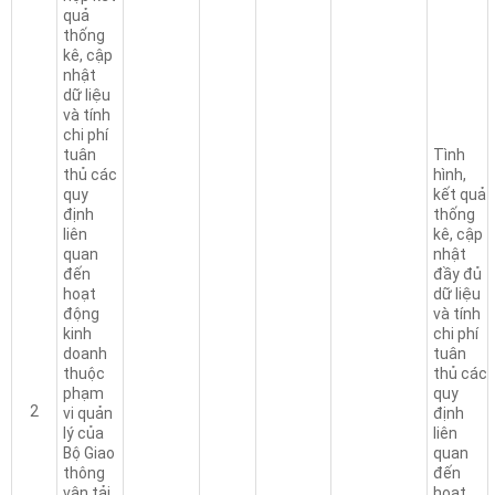
quả
thống
kê, cập
nhật
dữ liệu
và tính
chi phí
tuân
Tình
thủ các
hình,
quy
kết quả
định
thống
liên
kê, cập
quan
nhật
đến
đầy đủ
hoạt
dữ liệu
động
và tính
kinh
chi phí
doanh
tuân
thuộc
thủ các
phạm
quy
2
vi quản
định
lý của
liên
Bộ Giao
quan
thông
đến
vận tải
hoạt