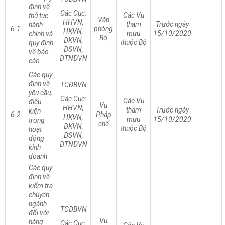
định về
Các Cục:
Các Vụ
thủ tục
Văn
HHVN,
tham
Trước ngày
hành
6.1
phòng
HKVN,
mưu
15/10/2020
chính và
Bộ
ĐKVN,
thuộc Bộ
quy định
ĐSVN,
về báo
ĐTNĐVN
cáo
Các quy
định về
TCĐBVN
yêu cầu,
Các Cục:
Các Vụ
điều
Vụ
HHVN,
tham
Trước ngày
kiện
6.2
Pháp
HKVN,
mưu
15/10/2020
trong
chế
ĐKVN,
thuộc Bộ
hoạt
ĐSVN,
động
ĐTNĐVN
kinh
doanh
Các quy
định về
kiểm tra
chuyên
ngành
TCĐBVN
đối với
Vụ
hàng
Các Cục: