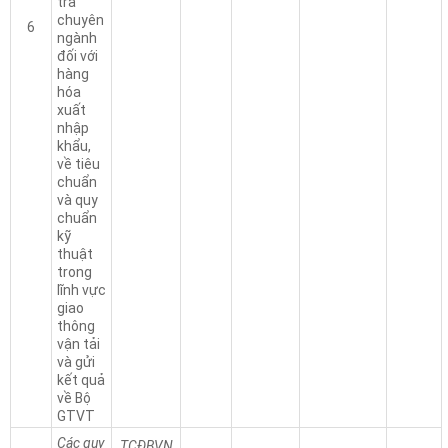
tra
chuyên
6
ngành
đối với
hàng
hóa
xuất
nhập
khẩu,
về tiêu
chuẩn
và quy
chuẩn
kỹ
thuật
trong
lĩnh vực
giao
thông
vận tải
và gửi
kết quả
về Bộ
GTVT
Các quy
TCĐBVN