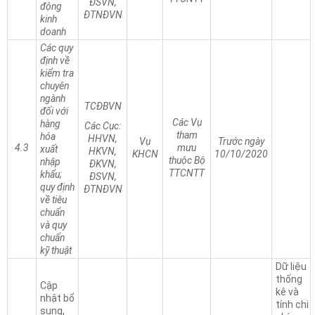
ĐSVN,
động
ĐTNĐVN
kinh
doanh
Các quy
định về
kiểm tra
chuyên
ngành
TCĐBVN
đối với
Các Vụ
hàng
Các Cục:
tham
hóa
HHVN,
Vụ
Trước ngày
4.3
mưu
xuất
HKVN,
KHCN
10/10/2020
thuộc Bộ
nhập
ĐKVN,
TTCNTT
khẩu;
ĐSVN,
quy định
ĐTNĐVN
về tiêu
chuẩn
và quy
chuẩn
kỹ thuật
Dữ liệu
thống
Cập
kê và
nhật bổ
tính chi
sung,