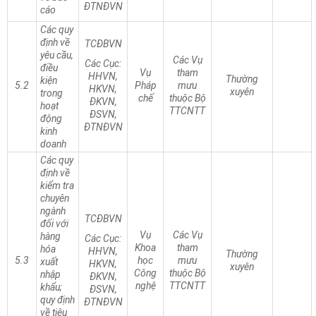
ĐTNĐVN
cáo
Các quy
định về
TCĐBVN
yêu cầu,
Các Vụ
Các Cục:
điều
Vụ
tham
HHVN,
Thường
kiện
5.2
Pháp
mưu
HKVN,
xuyên
trong
chế
thuộc Bộ
ĐKVN,
hoạt
TTCNTT
ĐSVN,
động
ĐTNĐVN
kinh
doanh
Các quy
định về
kiểm tra
chuyên
ngành
TCĐBVN
đối với
Vụ
Các Vụ
hàng
Các Cục:
Khoa
tham
hóa
HHVN,
Thường
5.3
học
mưu
xuất
HKVN,
xuyên
Công
thuộc Bộ
nhập
ĐKVN,
nghệ
TTCNTT
khẩu;
ĐSVN,
quy định
ĐTNĐVN
về tiêu