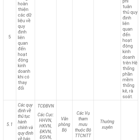
phí
hoàn
tuân
thiện
thủ quy
các dữ
định
liệu về
liên
quy
quan
định
đến
5
liên
hoạt
quan
động
đến
kinh
hoạt
doanh
động
trên Hệ
kinh
thống
doanh
phần
khi có
mềm
thay
thống
đổi
kê, rà
soát.
Các quy
TCĐBVN
định về
Các Vụ
Các Cục:
thủ tục
Văn
tham
HHVN,
Thường
hành
5.1
phòng
mưu
HKVN,
xuyên
chính và
Bộ
thuộc Bộ
ĐKVN,
quy định
TTCNTT
ĐSVN,
về báo