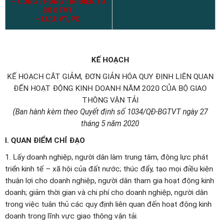
– CỔNG THÔNG TIN ĐIỆN TỬ
BỘ GTVT;
–
LƯU: VT, PC.
KẾ HOẠCH
KẾ HOẠCH CẮT GIẢM, ĐƠN GIẢN HÓA QUY ĐỊNH LIÊN QUAN
ĐẾN HOẠT ĐỘNG KINH DOANH NĂM 2020 CỦA BỘ GIAO
THÔNG VẬN TẢI
(Ban hành kèm theo Quyết định số 1034/QĐ-BGTVT ngày 27
tháng
5
năm 2020
I.
QUAN ĐIỂM CHỈ ĐẠO
1. Lấy doanh nghiệp, người dân làm trung tâm, động lực phát
triển kinh tế – xã hội của đất nước; thúc đẩy, tạo mọi điều kiện
thuận lợi cho doanh nghiệp, người dân tham gia hoạt động kinh
doanh; giảm thời gian và chi phí cho doanh nghiệp, người dân
trong việc tuân thủ các quy định liên quan đến hoạt động kinh
doanh trong lĩnh vực giao thông vận tải.