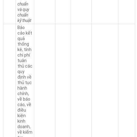
chuẩn
và quy
chuẩn
kỹ thuật
Báo
cáo kết
quả
thống
kê, tính
chi phí
tuân
thủ các
quy
định về
thủ tục
hành
chính,
về báo
cáo, về
điều
kiện
kinh
doanh,
về kiểm