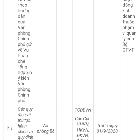
theo
động
hướng
kinh
dẫn
doanh
của
thuộc
Văn
phạm
phòng
vi quản
Chính
lý của
phủ gửi
Bộ
về Vụ
GTVT
Pháp
chế
tổng
hợp xin
ý kiến
Văn
phòng
Chính
phủ
Các quy
TCDBVN
định về
Các Cục:
thủ tục
HHVN,
Văn
Trước ngày
hành
2.1
HKVN,
phòng Bộ
01/9/2020
chính và
ĐKVN,
quy định