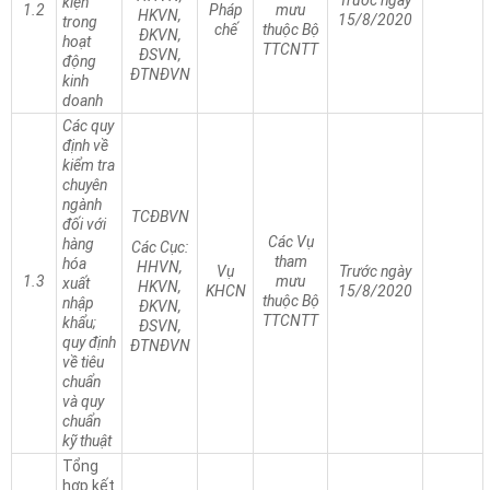
Trước ngày
kiện
1.2
Pháp
mưu
HKVN,
15/8/2020
trong
chế
thuộc Bộ
ĐKVN,
hoạt
TTCNTT
ĐSVN,
động
ĐTNĐVN
kinh
doanh
Các quy
định về
kiểm tra
chuyên
ngành
TCĐBVN
đối với
Các Vụ
hàng
Các Cục:
tham
hóa
HHVN,
Vụ
Trước ngày
1.3
mưu
xuất
HKVN,
KHCN
15/8/2020
thuộc Bộ
nhập
ĐKVN,
TTCNTT
khẩu;
ĐSVN,
quy định
ĐTNĐVN
về tiêu
chuẩn
và quy
chuẩn
kỹ thuật
Tổng
hợp kết