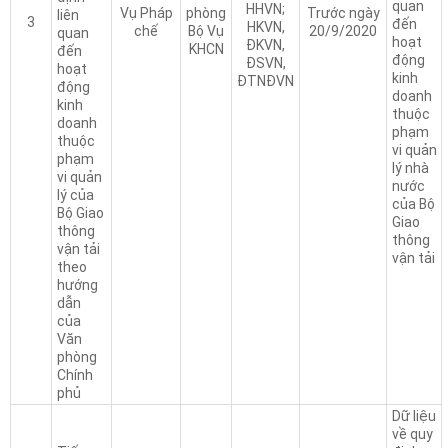
quan
HHVN;
Vụ Pháp
phòng
Trước ngày
liên
3
đến
HKVN,
chế
Bộ Vụ
20/9/2020
quan
hoạt
ĐKVN,
KHCN
đến
động
ĐSVN,
hoạt
kinh
ĐTNĐVN
động
doanh
kinh
thuộc
doanh
phạm
thuộc
vi quản
phạm
lý nhà
vi quản
nước
lý của
của Bộ
Bộ Giao
Giao
thông
thông
vận tải
vận tải
theo
hướng
dẫn
của
Văn
phòng
Chính
phủ
Dữ liệu
về quy