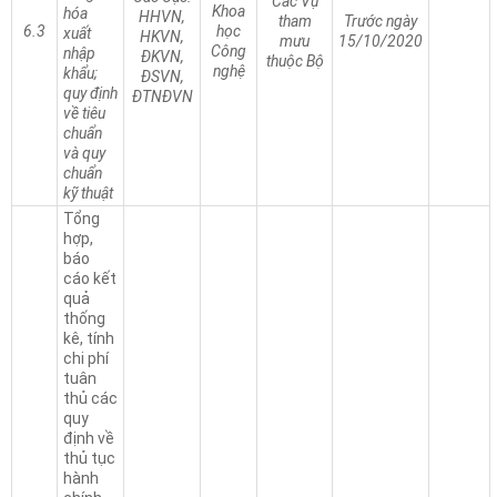
Các Vụ
Khoa
hóa
HHVN,
tham
Trước ngày
6.3
học
xuất
HKVN,
mưu
15/10/2020
Công
nhập
ĐKVN,
thuộc Bộ
nghệ
khẩu;
ĐSVN,
quy định
ĐTNĐVN
về tiêu
chuẩn
và quy
chuẩn
kỹ thuật
Tổng
hợp,
báo
cáo kết
quả
thống
kê, tính
chi phí
tuân
thủ các
quy
định về
thủ tục
hành