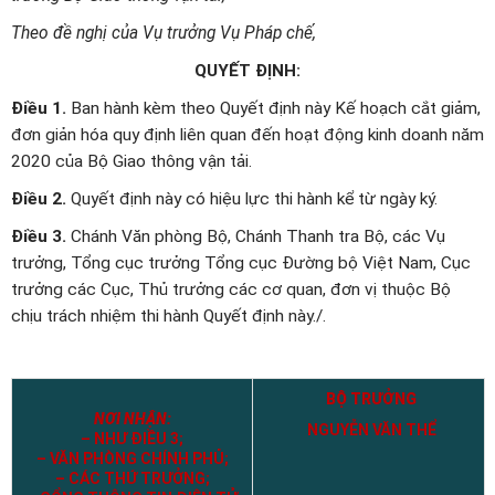
Theo đề nghị của Vụ trưởng Vụ Pháp chế,
QUYẾT ĐỊNH:
Điều 1.
Ban hành kèm theo Quyết định này Kế hoạch cắt giảm,
đơn giản hóa quy định liên quan đến hoạt động kinh doanh năm
2020 của Bộ Giao thông vận tải.
Điều 2.
Quyết định này có hiệu lực thi hành kể từ ngày ký.
Điều 3.
Chánh Văn phòng Bộ, Chánh Thanh tra Bộ, các Vụ
trưởng, Tổng cục trưởng Tổng cục Đường bộ Việt Nam, Cục
trưởng các Cục, Thủ trưởng các cơ quan, đơn vị thuộc Bộ
chịu trách nhiệm thi hành Quyết định này./.
BỘ TRƯỞNG
NƠI NHẬN:
NGUYỄN VĂN THỂ
– NHƯ ĐIỀU 3;
– VĂN PHÒNG CHÍNH PHỦ;
– CÁC THỨ TRƯỞNG;