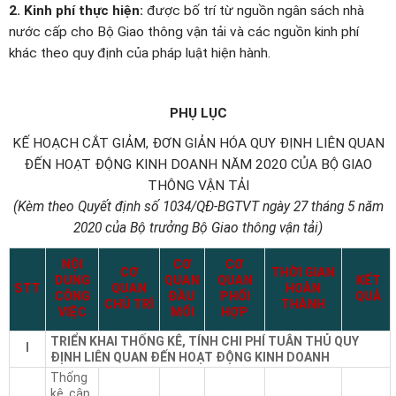
2. Kinh phí thực hiện:
được bố trí từ nguồn ngân sách nhà
nước cấp cho Bộ Giao thông vận tải và các nguồn kinh phí
khác theo quy định của pháp luật hiện hành.
PHỤ LỤC
KẾ HOẠCH CẮT GIẢM, ĐƠN GIẢN HÓA QUY ĐỊNH LIÊN QUAN
ĐẾN HOẠT ĐỘNG KINH DOANH NĂM 2020 CỦA BỘ GIAO
THÔNG VẬN TẢI
(Kèm theo Quyết định số 1034/QĐ-BGTVT ngày 27 tháng 5 năm
2020 của Bộ trưởng Bộ Giao thông vận tải)
NỘI
CƠ
CƠ
CƠ
THỜI GIAN
DUNG
QUAN
QUAN
KẾT
STT
QUAN
HOÀN
CÔNG
ĐẦU
PHỐI
QUẢ
CHỦ TRÌ
THÀNH
VIỆC
MỐI
HỢP
TRIỂN KHAI THỐNG KÊ, TÍNH CHI PHÍ TUÂN THỦ QUY
I
ĐỊNH LIÊN QUAN ĐẾN HOẠT ĐỘNG KINH DOANH
Thống
kê, cập