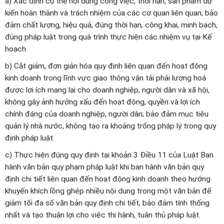
a) Xác định cụ thể nội dung công việc, thời hạn, sản phẩm dự
kiến hoàn thành và trách nhiệm của các cơ quan liên quan; bảo
đảm chất lượng, hiệu quả, đúng thời hạn, công khai, minh bạch,
đúng pháp luật trong quá trình thực hiện các nhiệm vụ tại Kế
hoạch
b) Cắt giảm, đơn giản hóa quy định liên quan đến hoạt động
kinh doanh trong lĩnh vực giao thông vận tải phải lượng hoá
được lợi ích mang lại cho doanh nghiệp, người dân và xã hội,
không gây ảnh hưởng xấu đến hoạt động, quyền và lợi ích
chính đáng của doanh nghiệp, người dân; bảo đảm mục tiêu
quản lý nhà nước, không tạo ra khoảng trống pháp lý trong quy
định pháp luật.
c) Thực hiện đúng quy định tại khoản 3 Điều 11 của Luật Ban
hành văn bản quy phạm pháp luật khi ban hành văn bản quy
định chi tiết liên quan đến hoạt động kinh doanh theo hướng
khuyến khích lồng ghép nhiều nội dung trong một văn bản để
giảm tối đa số văn bản quy định chi tiết, bảo đảm tính thống
nhất và tạo thuận lợi cho việc thi hành, tuân thủ pháp luật.