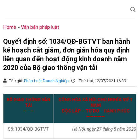
Chuyển
đến
nội
dung
Home
»
Văn bản pháp luật
Quyết định số: 1034/QĐ-BGTVT ban hành
kế hoạch cắt giảm, đơn giản hóa quy định
liên quan đến hoạt động kinh doanh năm
2020 của Bộ giao thông vận tải
Tác giả:
Pháp Luật Doanh Nghiệp
Thứ Hai, 12/07/2021 16:39
BỘ GIAO THÔNG VẬN
CỘNG HÒA XÃ HỘI CHỦ NGHĨA VIỆT
TẢI
NAM
——–
ĐỘC LẬP – TỰ DO – HẠNH PHÚC
—————
Số: 1034/QĐ-BGTVT
Hà Nội, ngày 27 tháng 5 năm 2020