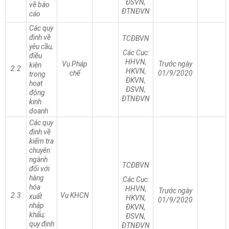
ĐSVN,
về báo
ĐTNĐVN
cáo
Các quy
định về
TCĐBVN
yêu cầu,
Các Cục:
điều
HHVN,
Vụ Pháp
Trước ngày
kiện
2.2
HKVN,
chế
01/9/2020
trong
ĐKVN,
hoạt
ĐSVN,
động
ĐTNĐVN
kinh
doanh
Các quy
định về
kiểm tra
chuyên
ngành
TCĐBVN
đối với
hàng
Các Cục:
hóa
HHVN,
Trước ngày
2.3
Vụ KHCN
xuất
HKVN,
01/9/2020
nhập
ĐKVN,
khẩu;
ĐSVN,
quy định
ĐTNĐVN