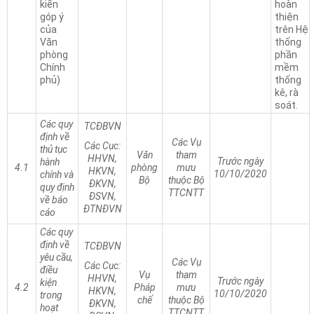
kiến
hoàn
góp ý
thiện
của
trên Hệ
Văn
thống
phòng
phần
Chính
mềm
phủ)
thống
kê, rà
soát.
Các quy
TCĐBVN
định về
Các Vụ
Các Cục:
thủ tục
Văn
tham
HHVN,
Trước ngày
hành
4.1
phòng
mưu
HKVN,
10/10/2020
chính và
Bộ
thuộc Bộ
ĐKVN,
quy định
TTCNTT
ĐSVN,
về báo
ĐTNĐVN
cáo
Các quy
định về
TCĐBVN
yêu cầu,
Các Vụ
Các Cục:
điều
Vụ
tham
HHVN,
Trước ngày
kiện
4.2
Pháp
mưu
HKVN,
10/10/2020
trong
chế
thuộc Bộ
ĐKVN,
hoạt
TTCNTT