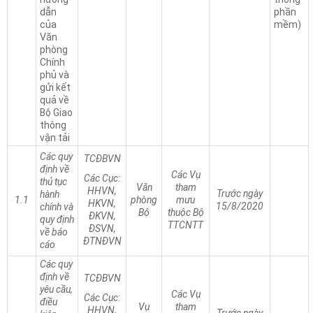
dẫn
phần
của
mềm)
Văn
phòng
Chính
phủ và
gửi kết
quả về
Bộ Giao
thông
vận tải
Các quy
TCĐBVN
định về
Các Vụ
Các Cục:
thủ tục
Văn
tham
HHVN,
Trước ngày
hành
1.1
phòng
mưu
HKVN,
15/8/2020
chính và
Bộ
thuộc Bộ
ĐKVN,
quy định
TTCNTT
ĐSVN,
về báo
ĐTNĐVN
cáo
Các quy
định về
TCĐBVN
yêu cầu,
Các Vụ
Các Cục:
điều
Vụ
tham
HHVN,