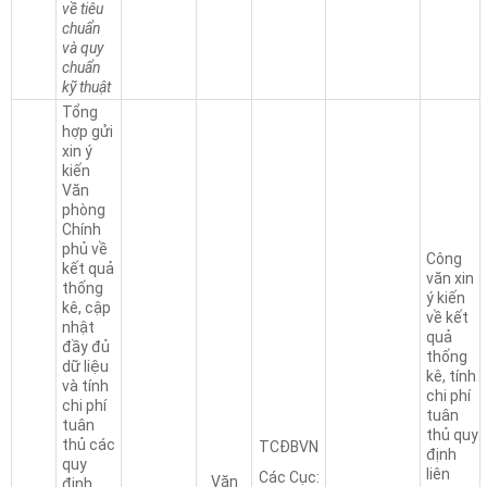
về tiêu
chuẩn
và quy
chuẩn
kỹ thuật
Tổng
hợp gửi
xin ý
kiến
Văn
phòng
Chính
phủ về
Công
kết quả
văn xin
thống
ý kiến
kê, cập
về kết
nhật
quả
đầy đủ
thống
dữ liệu
kê, tính
và tính
chi phí
chi phí
tuân
tuân
thủ quy
thủ các
TCĐBVN
định
quy
liên
Các Cục:
Văn
định