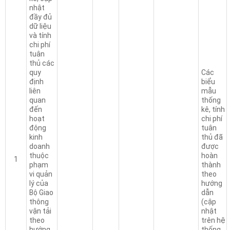
nhật
đầy đủ
dữ liệu
và tính
chi phí
tuân
thủ các
quy
Các
định
biểu
liên
mẫu
quan
thống
đến
kê, tính
hoạt
chi phí
động
tuân
kinh
thủ đã
doanh
được
thuộc
hoàn
1
phạm
thành
vi quản
theo
lý của
hướng
Bộ Giao
dẫn
thông
(cập
vận tải
nhật
theo
trên hệ
hướng
thống