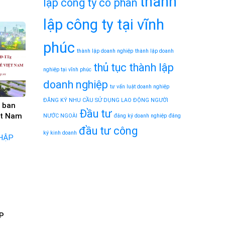
thành
lập công ty cổ phần
lập công ty tại vĩnh
phúc
thành lập doanh nghiệp
thành lập doanh
thủ tục thành lập
nghiệp tại vĩnh phúc
doanh nghiệp
tư vấn luật doanh nghiệp
ĐĂNG KÝ NHU CẦU SỬ DỤNG LAO ĐỘNG NGƯỜI
 ban
Đầu tư
ệt Nam
NƯỚC NGOÀI
đăng ký doanh nghiệp
đăng
đầu tư công
ký kinh doanh
P