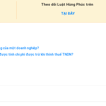
Theo dõi Luật Hùng Phúc trên
TẠI ĐÂY
ng của một doanh nghiệp?
được tính chi phí được trừ khi thính thuế TNDN?