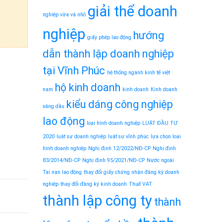
giải thể doanh
nghiệp vừa và nhỏ
nghiệp
hướng
giấy phép lao động
dẫn thành lập doanh nghiệp
tại Vĩnh Phúc
hệ thống ngành kinh tế việt
hộ kinh doanh
nam
kinh doanh
Kinh doanh
kiểu dáng công nghiệp
xăng dầu
lao động
loại hình doanh nghiệp
LUẬT ĐẦU TƯ
2020
luật sư doanh nghiệp
luật sư vĩnh phúc
lựa chọn loại
hình doanh nghiệp
Nghị định 12/2022/NĐ-CP
Nghị định
83/2014/NĐ-CP
Nghị định 95/2021/NĐ-CP
Nước ngoài
Tai nạn lao động
thay đổi giấy chứng nhận đăng ký doanh
nghiệp
thay đổi đăng ký kinh doanh
Thuế VAT
thành lập công ty
thành