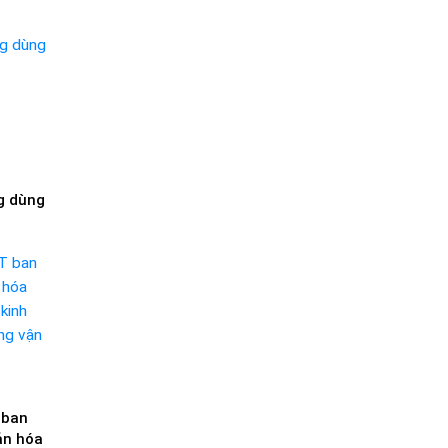
g dùng
 ban
ản hóa