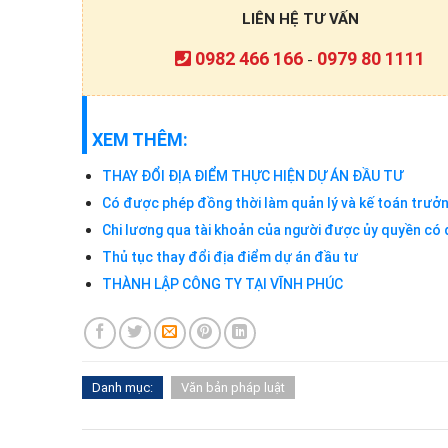
LIÊN HỆ TƯ VẤN
0982 466 166
0979 80 1111
-
XEM THÊM:
THAY ĐỔI ĐỊA ĐIỂM THỰC HIỆN DỰ ÁN ĐẦU TƯ
Có được phép đồng thời làm quản lý và kế toán trưở
Chi lương qua tài khoản của người được ủy quyền có 
Thủ tục thay đổi địa điểm dự án đầu tư
THÀNH LẬP CÔNG TY TẠI VĨNH PHÚC
Danh mục:
Văn bản pháp luật