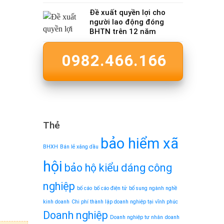
Đề xuất quyền lợi cho
người lao động đóng
BHTN trên 12 năm
0982.466.166
Thẻ
bảo hiểm xã
BHXH
Bán lẻ xăng dầu
hội
bảo hộ kiểu dáng công
nghiệp
bố cáo
bố cáo điện tử
bổ sung ngành nghề
kinh doanh
Chi phí thành lập doanh nghiệp tại vĩnh phúc
Doanh nghiệp
Doanh nghiệp tư nhân
doanh