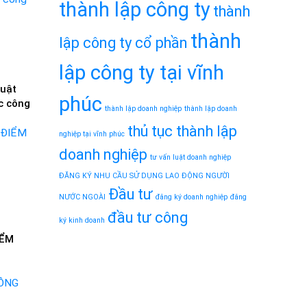
thành lập công ty
thành
thành
lập công ty cổ phần
lập công ty tại vĩnh
Luật
phúc
c công
thành lập doanh nghiệp
thành lập doanh
thủ tục thành lập
nghiệp tại vĩnh phúc
doanh nghiệp
tư vấn luật doanh nghiệp
ĐĂNG KÝ NHU CẦU SỬ DỤNG LAO ĐỘNG NGƯỜI
Đầu tư
NƯỚC NGOÀI
đăng ký doanh nghiệp
đăng
đầu tư công
ký kinh doanh
IỂM