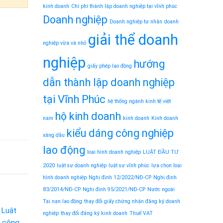
kinh doanh
Chi phí thành lập doanh nghiệp tại vĩnh phúc
Doanh nghiệp
Doanh nghiệp tư nhân
doanh
giải thể doanh
nghiệp vừa và nhỏ
nghiệp
hướng
giấy phép lao động
dẫn thành lập doanh nghiệp
tại Vĩnh Phúc
hệ thống ngành kinh tế việt
hộ kinh doanh
nam
kinh doanh
Kinh doanh
kiểu dáng công nghiệp
xăng dầu
lao động
loại hình doanh nghiệp
LUẬT ĐẦU TƯ
2020
luật sư doanh nghiệp
luật sư vĩnh phúc
lựa chọn loại
hình doanh nghiệp
Nghị định 12/2022/NĐ-CP
Nghị định
83/2014/NĐ-CP
Nghị định 95/2021/NĐ-CP
Nước ngoài
Tai nạn lao động
thay đổi giấy chứng nhận đăng ký doanh
nghiệp
thay đổi đăng ký kinh doanh
Thuế VAT