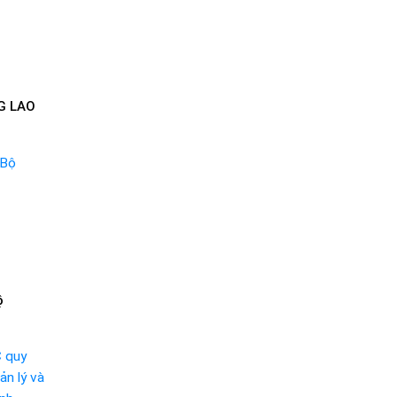
G LAO
ộ