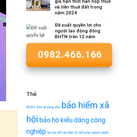
gia hạn thời hạn nộp thuế
và tiền thuê đất trong
năm 2024
Đề xuất quyền lợi cho
người lao động đóng
BHTN trên 12 năm
0982.466.166
Thẻ
bảo hiểm xã
BHXH
Bán lẻ xăng dầu
hội
bảo hộ kiểu dáng công
nghiệp
bố cáo
bố cáo điện tử
bổ sung ngành nghề