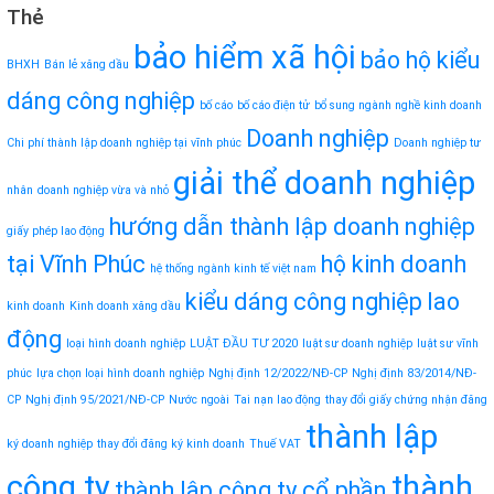
Thẻ
bảo hiểm xã hội
bảo hộ kiểu
BHXH
Bán lẻ xăng dầu
dáng công nghiệp
bố cáo
bố cáo điện tử
bổ sung ngành nghề kinh doanh
Doanh nghiệp
Chi phí thành lập doanh nghiệp tại vĩnh phúc
Doanh nghiệp tư
giải thể doanh nghiệp
nhân
doanh nghiệp vừa và nhỏ
hướng dẫn thành lập doanh nghiệp
giấy phép lao động
tại Vĩnh Phúc
hộ kinh doanh
hệ thống ngành kinh tế việt nam
kiểu dáng công nghiệp
lao
kinh doanh
Kinh doanh xăng dầu
động
loại hình doanh nghiệp
LUẬT ĐẦU TƯ 2020
luật sư doanh nghiệp
luật sư vĩnh
phúc
lựa chọn loại hình doanh nghiệp
Nghị định 12/2022/NĐ-CP
Nghị định 83/2014/NĐ-
CP
Nghị định 95/2021/NĐ-CP
Nước ngoài
Tai nạn lao động
thay đổi giấy chứng nhận đăng
thành lập
ký doanh nghiệp
thay đổi đăng ký kinh doanh
Thuế VAT
công ty
thành
thành lập công ty cổ phần