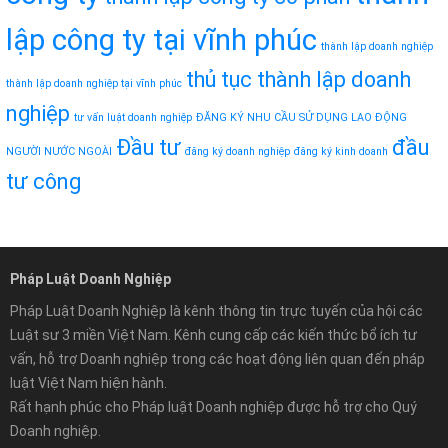
lập công ty tại vĩnh phúc
thành lập doanh nghiệp
thủ tục thành lập doanh
thành lập doanh nghiệp tại vĩnh phúc
nghiệp
tư vấn luật doanh nghiệp
ĐĂNG KÝ NHU CẦU SỬ DỤNG LAO ĐỘNG
Đầu tư
đầu
NGƯỜI NƯỚC NGOÀI
đăng ký doanh nghiệp
đăng ký kinh doanh
tư công
Pháp Luật Doanh Nghiệp
Pháp Luật Doanh Nghiệp là kênh thông tin trực tuyến của hội các
Luật sư 3 miền Việt Nam. Kênh cung cấp các kiến thức bổ ích tư
vấn, hỗ trợ Doanh nghiệp trong các hoạt động liên quan đến pháp
luật Việt Nam hiện hành.
Rất hạnh phúc cho Pháp luật Doanh nghiệp được hỗ trợ cho Quý
Doanh nghiệp.