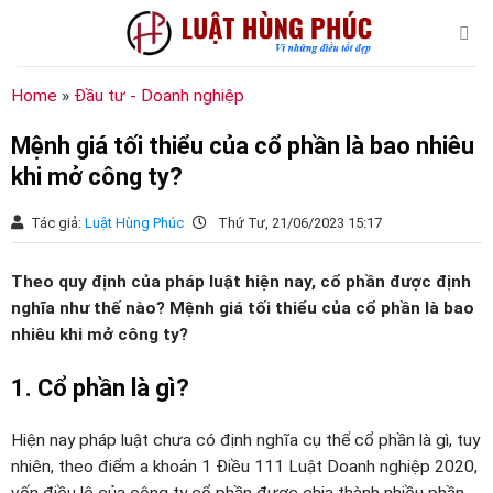
Chuyển
đến
nội
dung
Home
»
Đầu tư - Doanh nghiệp
Mệnh giá tối thiểu của cổ phần là bao nhiêu
khi mở công ty?
Tác giả:
Luật Hùng Phúc
Thứ Tư, 21/06/2023 15:17
Theo quy định của pháp luật hiện nay, cổ phần được định
nghĩa như thế nào? Mệnh giá tối thiểu của cổ phần là bao
nhiêu khi mở công ty?
1. Cổ phần là gì?
Hiện nay pháp luật chưa có định nghĩa cụ thể cổ phần là gì, tuy
nhiên, theo điểm a khoản 1 Điều 111 Luật Doanh nghiệp 2020,
vốn điều lệ của công ty cổ phần được chia thành nhiều phần