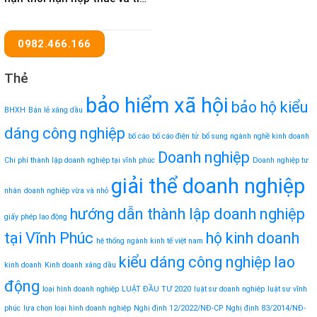
thuê đất trong năm 2024
0982.466.166
Thẻ
bảo hiểm xã hội
bảo hộ kiểu
BHXH
Bán lẻ xăng dầu
dáng công nghiệp
bố cáo
bố cáo điện tử
bổ sung ngành nghề kinh doanh
Doanh nghiệp
Chi phí thành lập doanh nghiệp tại vĩnh phúc
Doanh nghiệp tư
giải thể doanh nghiệp
nhân
doanh nghiệp vừa và nhỏ
hướng dẫn thành lập doanh nghiệp
giấy phép lao động
tại Vĩnh Phúc
hộ kinh doanh
hệ thống ngành kinh tế việt nam
kiểu dáng công nghiệp
lao
kinh doanh
Kinh doanh xăng dầu
động
loại hình doanh nghiệp
LUẬT ĐẦU TƯ 2020
luật sư doanh nghiệp
luật sư vĩnh
phúc
lựa chọn loại hình doanh nghiệp
Nghị định 12/2022/NĐ-CP
Nghị định 83/2014/NĐ-