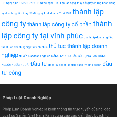
CP
Nghị định 95/2021/NĐ-CP
Nước ngoài
Tai nạn lao động
thay đổi giấy chứng nhận đăng
thành lập
ký doanh nghiệp
thay đổi đăng ký kinh doanh
Thuế VAT
công ty
thành
thành lập công ty cổ phần
lập công ty tại vĩnh phúc
thành lập doanh nghiệp
thủ tục thành lập doanh
thành lập doanh nghiệp tại vĩnh phúc
nghiệp
tư vấn luật doanh nghiệp
ĐĂNG KÝ NHU CẦU SỬ DỤNG LAO ĐỘNG
Đầu tư
đầu
NGƯỜI NƯỚC NGOÀI
đăng ký doanh nghiệp
đăng ký kinh doanh
tư công
Pháp Luật Doanh Nghiệp
Pháp Luật Doanh Nghiệp là kênh thông tin trực tuyến của hội các
Luật sư 3 miền Việt Nam. Kênh cung cấp các kiến thức bổ ích tư