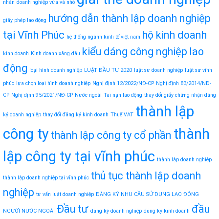
nhân
doanh nghiệp vừa và nhỏ
hướng dẫn thành lập doanh nghiệp
giấy phép lao động
tại Vĩnh Phúc
hộ kinh doanh
hệ thống ngành kinh tế việt nam
kiểu dáng công nghiệp
lao
kinh doanh
Kinh doanh xăng dầu
động
loại hình doanh nghiệp
LUẬT ĐẦU TƯ 2020
luật sư doanh nghiệp
luật sư vĩnh
phúc
lựa chọn loại hình doanh nghiệp
Nghị định 12/2022/NĐ-CP
Nghị định 83/2014/NĐ-
CP
Nghị định 95/2021/NĐ-CP
Nước ngoài
Tai nạn lao động
thay đổi giấy chứng nhận đăng
thành lập
ký doanh nghiệp
thay đổi đăng ký kinh doanh
Thuế VAT
công ty
thành
thành lập công ty cổ phần
lập công ty tại vĩnh phúc
thành lập doanh nghiệp
thủ tục thành lập doanh
thành lập doanh nghiệp tại vĩnh phúc
nghiệp
tư vấn luật doanh nghiệp
ĐĂNG KÝ NHU CẦU SỬ DỤNG LAO ĐỘNG
Đầu tư
đầu
NGƯỜI NƯỚC NGOÀI
đăng ký doanh nghiệp
đăng ký kinh doanh