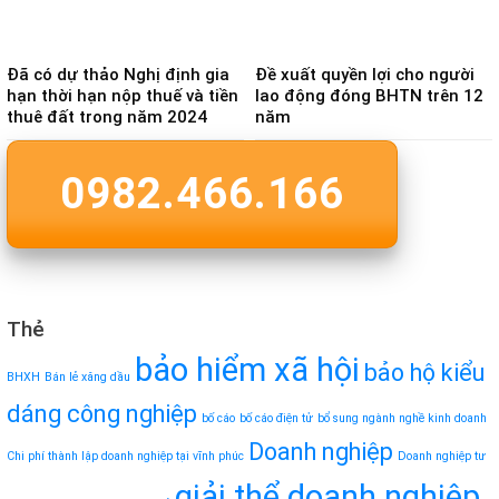
Đã có dự thảo Nghị định gia
Đề xuất quyền lợi cho người
hạn thời hạn nộp thuế và tiền
lao động đóng BHTN trên 12
thuê đất trong năm 2024
năm
0982.466.166
Thẻ
bảo hiểm xã hội
bảo hộ kiểu
BHXH
Bán lẻ xăng dầu
dáng công nghiệp
bố cáo
bố cáo điện tử
bổ sung ngành nghề kinh doanh
Doanh nghiệp
Chi phí thành lập doanh nghiệp tại vĩnh phúc
Doanh nghiệp tư
giải thể doanh nghiệp