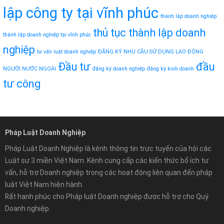
lập công ty tại vĩnh phúc
thành lập doanh nghiệp
thủ tục thành lập doanh
thành lập doanh nghiệp tại vĩnh phúc
nghiệp
tư vấn luật doanh nghiệp
ĐĂNG KÝ NHU CẦU SỬ DỤNG LAO ĐỘNG
Đầu tư
đầu
NGƯỜI NƯỚC NGOÀI
đăng ký doanh nghiệp
đăng ký kinh doanh
tư công
Pháp Luật Doanh Nghiệp
Pháp Luật Doanh Nghiệp là kênh thông tin trực tuyến của hội các
Luật sư 3 miền Việt Nam. Kênh cung cấp các kiến thức bổ ích tư
vấn, hỗ trợ Doanh nghiệp trong các hoạt động liên quan đến pháp
luật Việt Nam hiện hành.
Rất hạnh phúc cho Pháp luật Doanh nghiệp được hỗ trợ cho Quý
Doanh nghiệp.