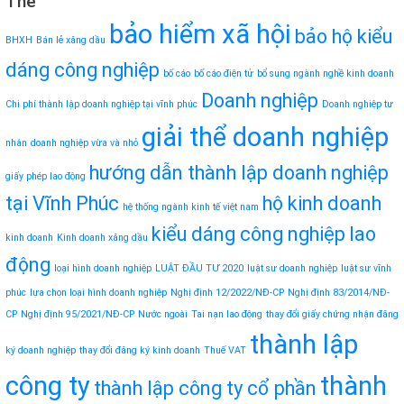
Thẻ
bảo hiểm xã hội
bảo hộ kiểu
BHXH
Bán lẻ xăng dầu
dáng công nghiệp
bố cáo
bố cáo điện tử
bổ sung ngành nghề kinh doanh
Doanh nghiệp
Chi phí thành lập doanh nghiệp tại vĩnh phúc
Doanh nghiệp tư
giải thể doanh nghiệp
nhân
doanh nghiệp vừa và nhỏ
hướng dẫn thành lập doanh nghiệp
giấy phép lao động
tại Vĩnh Phúc
hộ kinh doanh
hệ thống ngành kinh tế việt nam
kiểu dáng công nghiệp
lao
kinh doanh
Kinh doanh xăng dầu
động
loại hình doanh nghiệp
LUẬT ĐẦU TƯ 2020
luật sư doanh nghiệp
luật sư vĩnh
phúc
lựa chọn loại hình doanh nghiệp
Nghị định 12/2022/NĐ-CP
Nghị định 83/2014/NĐ-
CP
Nghị định 95/2021/NĐ-CP
Nước ngoài
Tai nạn lao động
thay đổi giấy chứng nhận đăng
thành lập
ký doanh nghiệp
thay đổi đăng ký kinh doanh
Thuế VAT
công ty
thành
thành lập công ty cổ phần