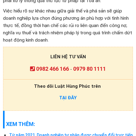
phải xử lý thông qua thủ tục tư pháp tại Tòa án.
Việc hiểu rõ sự khác nhau giữa giải thể và phá sản sẽ giúp
doanh nghiệp lựa chọn đúng phương án phù hợp với tình hình
thực tế, đồng thời hạn chế các rủi ro liên quan đến công nợ,
nghĩa vụ thuế và trách nhiệm pháp lý trong quá trình chấm dứt
hoạt động kinh doanh.
LIÊN HỆ TƯ VẤN
0982 466 166
0979 80 1111
-
Theo dõi Luật Hùng Phúc trên
TẠI ĐÂY
XEM THÊM:
Từ năm 2021, Doanh nghiệp tư nhân được chuyển đổi trực tiếp