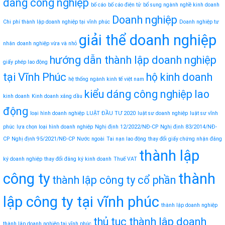
dáng công nghiệp
bố cáo
bố cáo điện tử
bổ sung ngành nghề kinh doanh
Doanh nghiệp
Chi phí thành lập doanh nghiệp tại vĩnh phúc
Doanh nghiệp tư
giải thể doanh nghiệp
nhân
doanh nghiệp vừa và nhỏ
hướng dẫn thành lập doanh nghiệp
giấy phép lao động
tại Vĩnh Phúc
hộ kinh doanh
hệ thống ngành kinh tế việt nam
kiểu dáng công nghiệp
lao
kinh doanh
Kinh doanh xăng dầu
động
loại hình doanh nghiệp
LUẬT ĐẦU TƯ 2020
luật sư doanh nghiệp
luật sư vĩnh
phúc
lựa chọn loại hình doanh nghiệp
Nghị định 12/2022/NĐ-CP
Nghị định 83/2014/NĐ-
CP
Nghị định 95/2021/NĐ-CP
Nước ngoài
Tai nạn lao động
thay đổi giấy chứng nhận đăng
thành lập
ký doanh nghiệp
thay đổi đăng ký kinh doanh
Thuế VAT
công ty
thành
thành lập công ty cổ phần
lập công ty tại vĩnh phúc
thành lập doanh nghiệp
thủ tục thành lập doanh
thành lập doanh nghiệp tại vĩnh phúc