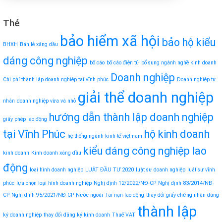
Thẻ
bảo hiểm xã hội
bảo hộ kiểu
BHXH
Bán lẻ xăng dầu
dáng công nghiệp
bố cáo
bố cáo điện tử
bổ sung ngành nghề kinh doanh
Doanh nghiệp
Chi phí thành lập doanh nghiệp tại vĩnh phúc
Doanh nghiệp tư
giải thể doanh nghiệp
nhân
doanh nghiệp vừa và nhỏ
hướng dẫn thành lập doanh nghiệp
giấy phép lao động
tại Vĩnh Phúc
hộ kinh doanh
hệ thống ngành kinh tế việt nam
kiểu dáng công nghiệp
lao
kinh doanh
Kinh doanh xăng dầu
động
loại hình doanh nghiệp
LUẬT ĐẦU TƯ 2020
luật sư doanh nghiệp
luật sư vĩnh
phúc
lựa chọn loại hình doanh nghiệp
Nghị định 12/2022/NĐ-CP
Nghị định 83/2014/NĐ-
CP
Nghị định 95/2021/NĐ-CP
Nước ngoài
Tai nạn lao động
thay đổi giấy chứng nhận đăng
thành lập
ký doanh nghiệp
thay đổi đăng ký kinh doanh
Thuế VAT