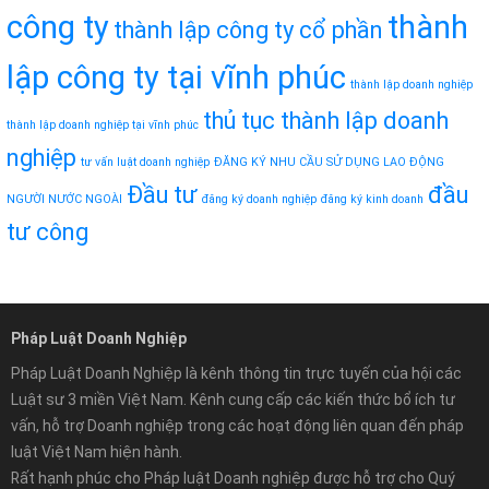
công ty
thành
thành lập công ty cổ phần
lập công ty tại vĩnh phúc
thành lập doanh nghiệp
thủ tục thành lập doanh
thành lập doanh nghiệp tại vĩnh phúc
nghiệp
tư vấn luật doanh nghiệp
ĐĂNG KÝ NHU CẦU SỬ DỤNG LAO ĐỘNG
Đầu tư
đầu
NGƯỜI NƯỚC NGOÀI
đăng ký doanh nghiệp
đăng ký kinh doanh
tư công
Pháp Luật Doanh Nghiệp
Pháp Luật Doanh Nghiệp là kênh thông tin trực tuyến của hội các
Luật sư 3 miền Việt Nam. Kênh cung cấp các kiến thức bổ ích tư
vấn, hỗ trợ Doanh nghiệp trong các hoạt động liên quan đến pháp
luật Việt Nam hiện hành.
Rất hạnh phúc cho Pháp luật Doanh nghiệp được hỗ trợ cho Quý