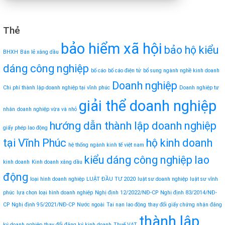
Thẻ
bảo hiểm xã hội
bảo hộ kiểu
BHXH
Bán lẻ xăng dầu
dáng công nghiệp
bố cáo
bố cáo điện tử
bổ sung ngành nghề kinh doanh
Doanh nghiệp
Chi phí thành lập doanh nghiệp tại vĩnh phúc
Doanh nghiệp tư
giải thể doanh nghiệp
nhân
doanh nghiệp vừa và nhỏ
hướng dẫn thành lập doanh nghiệp
giấy phép lao động
tại Vĩnh Phúc
hộ kinh doanh
hệ thống ngành kinh tế việt nam
kiểu dáng công nghiệp
lao
kinh doanh
Kinh doanh xăng dầu
động
loại hình doanh nghiệp
LUẬT ĐẦU TƯ 2020
luật sư doanh nghiệp
luật sư vĩnh
phúc
lựa chọn loại hình doanh nghiệp
Nghị định 12/2022/NĐ-CP
Nghị định 83/2014/NĐ-
CP
Nghị định 95/2021/NĐ-CP
Nước ngoài
Tai nạn lao động
thay đổi giấy chứng nhận đăng
thành lập
ký doanh nghiệp
thay đổi đăng ký kinh doanh
Thuế VAT