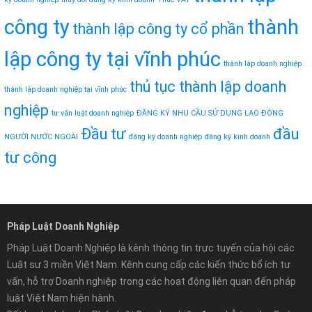
công ty
thành
thành lập công ty cổ phần
lập công ty tại vĩnh phúc
thành lập doanh nghiệp
thủ tục thành lập doanh
thành lập doanh nghiệp tại vĩnh phúc
nghiệp
tư vấn luật doanh nghiệp
ĐĂNG KÝ NHU CẦU SỬ DỤNG LAO ĐỘNG
Đầu tư
đầu
NGƯỜI NƯỚC NGOÀI
đăng ký doanh nghiệp
đăng ký kinh doanh
tư công
Pháp Luật Doanh Nghiệp
Pháp Luật Doanh Nghiệp là kênh thông tin trực tuyến của hội các
Luật sư 3 miền Việt Nam. Kênh cung cấp các kiến thức bổ ích tư
vấn, hỗ trợ Doanh nghiệp trong các hoạt động liên quan đến pháp
luật Việt Nam hiện hành.