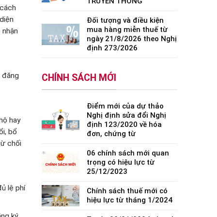
TRUYỀN THỐNG
 cách
diện
Đối tượng và điều kiện
mua hàng miễn thuế từ
p nhận
ngày 21/8/2026 theo Nghị
định 273/2026
h đăng
CHÍNH SÁCH MỚI
Điểm mới của dự thảo
Nghị định sửa đổi Nghị
hộ hay
định 123/2020 về hóa
ổi, bổ
đơn, chứng từ
từ chối
06 chính sách mới quan
trọng có hiệu lực từ
25/12/2023
ủ lệ phí
Chính sách thuế mới có
hiệu lực từ tháng 1/2024
ăng ký