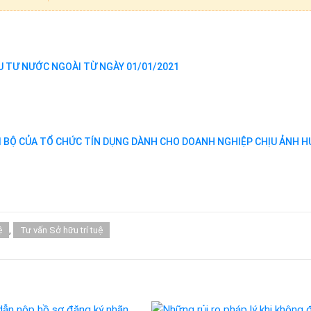
 TƯ NƯỚC NGOÀI TỪ NGÀY 01/01/2021
NỘI BỘ CỦA TỔ CHỨC TÍN DỤNG DÀNH CHO DOANH NGHIỆP CHỊU ẢNH 
ệ
,
Tư vấn Sở hữu trí tuệ