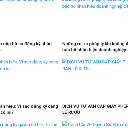
 nộp hồ sơ đăng ký nhãn
Những rủi ro pháp lý khi không 
e
bảo hộ nhãn hiệu doanh nghiệp
lưu ý
ãn hiệu: Vì sao đăng ký càng
DỊCH VỤ TƯ VẤN CẤP GIẤY PHÉ
có lợi?
LẺ RƯỢU