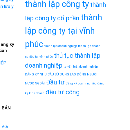
thành lập công ty
thành
thành
lập công ty cổ phần
lập công ty tại vĩnh
phúc
đăng ký
thành lập doanh nghiệp
thành lập doanh
 cần
thủ tục thành lập
nghiệp tại vĩnh phúc
doanh nghiệp
tư vấn luật doanh nghiệp
ĐĂNG KÝ NHU CẦU SỬ DỤNG LAO ĐỘNG NGƯỜI
Đầu tư
NƯỚC NGOÀI
đăng ký doanh nghiệp
đăng
đầu tư công
ký kinh doanh
P BÁN