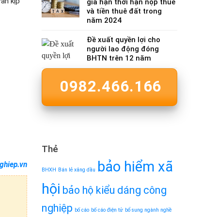
ấn kịp
gia hạn thời hạn nộp thuế
và tiền thuê đất trong
năm 2024
Đề xuất quyền lợi cho
người lao động đóng
BHTN trên 12 năm
0982.466.166
Thẻ
bảo hiểm xã
ghiep.vn
BHXH
Bán lẻ xăng dầu
hội
bảo hộ kiểu dáng công
nghiệp
bố cáo
bố cáo điện tử
bổ sung ngành nghề