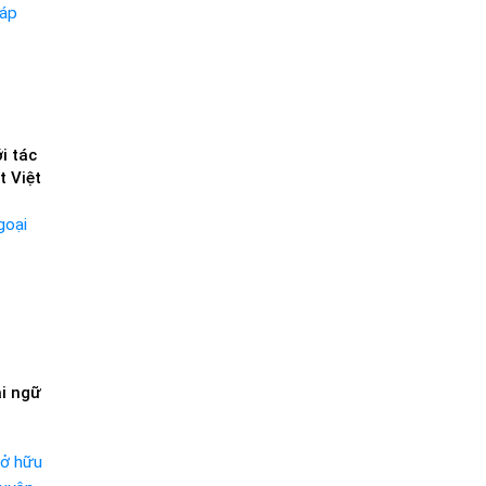
i tác
t Việt
i ngữ