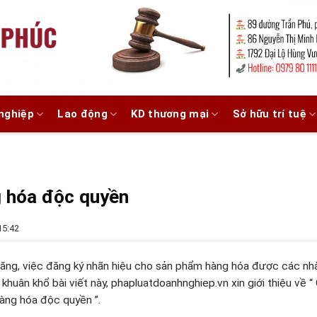
nghiệp
Lao động
KD thương mại
Sở hữu trí tuệ
g hóa độc quyền
15:42
 tăng, việc đăng ký nhãn hiệu cho sản phẩm hàng hóa được các nhà
huân khổ bài viết này, phapluatdoanhnghiep.vn xin giới thiệu về “
hàng hóa độc quyền ”.