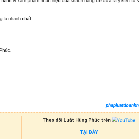
c hành vi xâm phạm nhãn hiệu của khách hàng để đưa ra ý kiến tư v
 là nhanh nhất.
 Phúc.
phapluatdoanhn
Theo dõi Luật Hùng Phúc trên
TẠI ĐÂY