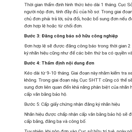
Thời gian thẩm định hình thức kéo dài 1 tháng. Cục Sở
người nộp đơn, tính đầy đủ của hồ sơ. Trong giai đo
chủ đơn phải trả lời, sửa đổi, hoặc bổ sung đơn nếu 
đơn hợp lệ hoặc từ chối đơn.
Bước 3: Đăng công báo sở hữu công nghiệp
Đơn hợp lệ sẽ được đăng công báo trong thời gian 2 
ký nhãn hiệu cũng như để các bên thứ ba có quyền và l
Bước 4: Thẩm định nội dung đơn
Kéo dài từ 9-10 tháng. Giai đoạn này nhằm kiểm tra 
không. Trong giai đoạn này, Cục SHTT cũng có thể sẽ r
sung đơn liên quan đến khả năng phân biệt của nhãn h
cấp văn bằng bảo hộ.
Bước 5: Cấp giấy chứng nhận đăng ký nhãn hiệu
Nhãn hiệu được chấp nhận cấp văn bằng bảo hộ sẽ đư
cấp bằng, đăng bạ và công bố.
Tuy nhiên, khi nộp đơn vào Cục sở hữu trí tuệ, ngày 