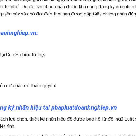
ị từ chối. Do đó, khi chắc chắn được khả năng đăng ký của nhãn 
uyền này và chờ đợi đến thời hạn được cấp Giấy chứng nhận đăn
oanhnghiep.vn:
ại Cục Sở hữu trí tuệ;
 của cơ quan có thẩm quyền;
ăng ký nhãn hiệu tại phapluatdoanhnghiep.vn
ch lựa chon, thiết kế nhãn hiệu để được bảo hộ từ đội ngũ Luật
ệt tình.