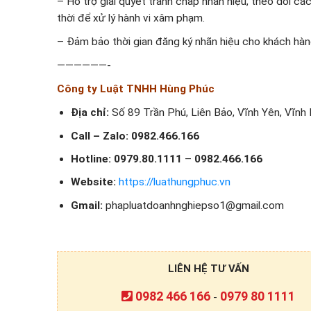
– Hỗ trợ giải quyết tranh chấp nhãn hiệu, theo dõi cá
thời để xử lý hành vi xâm phạm.
– Đảm bảo thời gian đăng ký nhãn hiệu cho khách hàng
——————-
Công ty Luật TNHH Hùng Phúc
Địa chỉ:
Số 89 Trần Phú, Liên Bảo, Vĩnh Yên, Vĩnh
Call – Zalo:
0982.466.166
Hotline: 0979.80.1111
–
0982.466.166
Website:
https://luathungphuc.vn
Gmail:
phapluatdoanhnghiepso1@gmail.com
LIÊN HỆ TƯ VẤN
0982 466 166
0979 80 1111
-