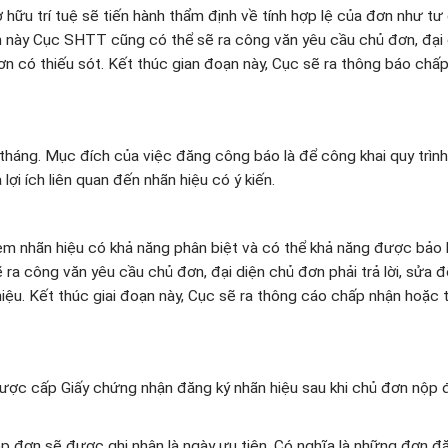
 hữu trí tuệ sẽ tiến hành thẩm định về tính hợp lệ của đơn như tư
ạn này Cục SHTT cũng có thể sẽ ra công văn yêu cầu chủ đơn, đại 
đơn có thiếu sót. Kết thúc gian đoạn này, Cục sẽ ra thông báo chấ
tháng. Mục đích của việc đăng công báo là để công khai quy trìn
ợi ích liên quan đến nhãn hiệu có ý kiến.
xem nhãn hiệu có khả năng phân biệt và có thể khả năng được bảo 
a công văn yêu cầu chủ đơn, đại diện chủ đơn phải trả lời, sửa đ
iệu. Kết thúc giai đoạn này, Cục sẽ ra thông cáo chấp nhận hoặc 
ợc cấp Giấy chứng nhận đăng ký nhãn hiệu sau khi chủ đơn nộp đ
nộp đơn sẽ được ghi nhận là ngày ưu tiên. Có nghĩa là những đơn đ