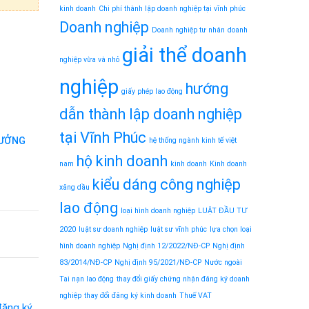
kinh doanh
Chi phí thành lập doanh nghiệp tại vĩnh phúc
Doanh nghiệp
Doanh nghiệp tư nhân
doanh
giải thể doanh
nghiệp vừa và nhỏ
nghiệp
hướng
giấy phép lao động
dẫn thành lập doanh nghiệp
tại Vĩnh Phúc
HƯỞNG
hệ thống ngành kinh tế việt
hộ kinh doanh
nam
kinh doanh
Kinh doanh
kiểu dáng công nghiệp
xăng dầu
lao động
loại hình doanh nghiệp
LUẬT ĐẦU TƯ
2020
luật sư doanh nghiệp
luật sư vĩnh phúc
lựa chọn loại
hình doanh nghiệp
Nghị định 12/2022/NĐ-CP
Nghị định
83/2014/NĐ-CP
Nghị định 95/2021/NĐ-CP
Nước ngoài
Tai nạn lao động
thay đổi giấy chứng nhận đăng ký doanh
nghiệp
thay đổi đăng ký kinh doanh
Thuế VAT