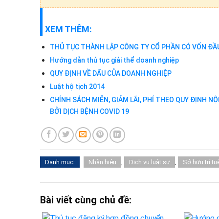
XEM THÊM:
THỦ TỤC THÀNH LẬP CÔNG TY CỔ PHẦN CÓ VỐN ĐẦU
Hướng dẫn thủ tục giải thể doanh nghiệp
QUY ĐỊNH VỀ DẤU CỦA DOANH NGHIỆP
Luật hộ tịch 2014
CHÍNH SÁCH MIỄN, GIẢM LÃI, PHÍ THEO QUY ĐỊNH 
BỞI DỊCH BỆNH COVID 19
Danh mục:
Nhãn hiệu
,
Dịch vụ luật sư
,
Sở hữu trí tu
Bài viết cùng chủ đề: