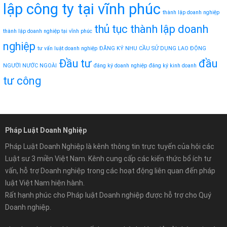
lập công ty tại vĩnh phúc
thành lập doanh nghiệp
thủ tục thành lập doanh
thành lập doanh nghiệp tại vĩnh phúc
nghiệp
tư vấn luật doanh nghiệp
ĐĂNG KÝ NHU CẦU SỬ DỤNG LAO ĐỘNG
Đầu tư
đầu
NGƯỜI NƯỚC NGOÀI
đăng ký doanh nghiệp
đăng ký kinh doanh
tư công
Pháp Luật Doanh Nghiệp
Pháp Luật Doanh Nghiệp là kênh thông tin trực tuyến của hội các
Luật sư 3 miền Việt Nam. Kênh cung cấp các kiến thức bổ ích tư
vấn, hỗ trợ Doanh nghiệp trong các hoạt động liên quan đến pháp
luật Việt Nam hiện hành.
Rất hạnh phúc cho Pháp luật Doanh nghiệp được hỗ trợ cho Quý
Doanh nghiệp.