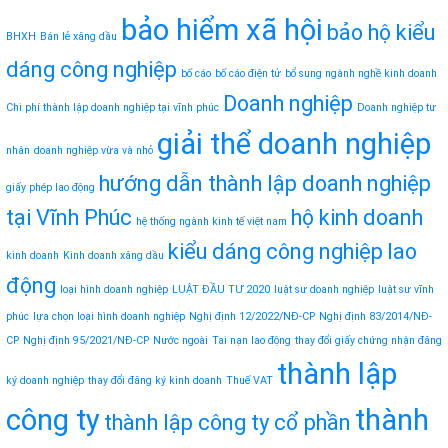
bảo hiểm xã hội
bảo hộ kiểu
BHXH
Bán lẻ xăng dầu
dáng công nghiệp
bố cáo
bố cáo điện tử
bổ sung ngành nghề kinh doanh
Doanh nghiệp
Chi phí thành lập doanh nghiệp tại vĩnh phúc
Doanh nghiệp tư
giải thể doanh nghiệp
nhân
doanh nghiệp vừa và nhỏ
hướng dẫn thành lập doanh nghiệp
giấy phép lao động
tại Vĩnh Phúc
hộ kinh doanh
hệ thống ngành kinh tế việt nam
kiểu dáng công nghiệp
lao
kinh doanh
Kinh doanh xăng dầu
động
loại hình doanh nghiệp
LUẬT ĐẦU TƯ 2020
luật sư doanh nghiệp
luật sư vĩnh
phúc
lựa chọn loại hình doanh nghiệp
Nghị định 12/2022/NĐ-CP
Nghị định 83/2014/NĐ-
CP
Nghị định 95/2021/NĐ-CP
Nước ngoài
Tai nạn lao động
thay đổi giấy chứng nhận đăng
thành lập
ký doanh nghiệp
thay đổi đăng ký kinh doanh
Thuế VAT
công ty
thành
thành lập công ty cổ phần