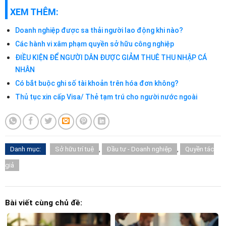
XEM THÊM:
Doanh nghiệp được sa thải người lao động khi nào?
Các hành vi xâm phạm quyền sở hữu công nghiệp
ĐIỀU KIỆN ĐỂ NGƯỜI DÂN ĐƯỢC GIẢM THUÊ THU NHẬP CÁ
NHÂN
Có bắt buộc ghi số tài khoản trên hóa đơn không?
Thủ tục xin cấp Visa/ Thẻ tạm trú cho người nước ngoài
Danh mục:
Sở hữu trí tuệ
,
Đầu tư - Doanh nghiệp
,
Quyền tác
giả
Bài viết cùng chủ đề: