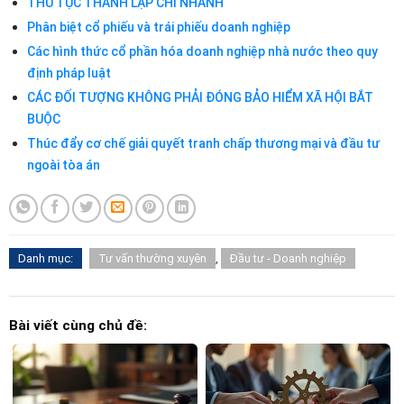
THỦ TỤC THÀNH LẬP CHI NHÁNH
Phân biệt cổ phiếu và trái phiếu doanh nghiệp
Các hình thức cổ phần hóa doanh nghiệp nhà nước theo quy
định pháp luật
CÁC ĐỐI TƯỢNG KHÔNG PHẢI ĐÓNG BẢO HIỂM XÃ HỘI BẮT
BUỘC
Thúc đẩy cơ chế giải quyết tranh chấp thương mại và đầu tư
ngoài tòa án
Danh mục:
Tư vấn thường xuyên
,
Đầu tư - Doanh nghiệp
Bài viết cùng chủ đề: