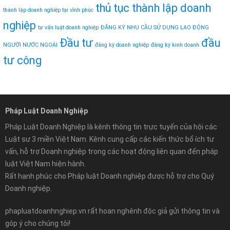
thủ tục thành lập doanh
thành lập doanh nghiệp tại vĩnh phúc
nghiệp
tư vấn luật doanh nghiệp
ĐĂNG KÝ NHU CẦU SỬ DỤNG LAO ĐỘNG
Đầu tư
đầu
NGƯỜI NƯỚC NGOÀI
đăng ký doanh nghiệp
đăng ký kinh doanh
tư công
Pháp Luật Doanh Nghiệp
Pháp Luật Doanh Nghiệp là kênh thông tin trực tuyến của hội các
Luật sư 3 miền Việt Nam. Kênh cung cấp các kiến thức bổ ích tư
vấn, hỗ trợ Doanh nghiệp trong các hoạt động liên quan đến pháp
luật Việt Nam hiện hành.
Rất hạnh phúc cho Pháp luật Doanh nghiệp được hỗ trợ cho Quý
Doanh nghiệp.
phapluatdoanhnghiep.vn rất hoan nghênh độc giả gửi thông tin và
góp ý cho chúng tôi!