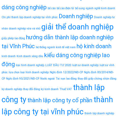
dáng công nghiệp
bố cáo
bố cáo điện tử
bổ sung ngành nghề kinh doanh
Doanh nghiệp
Chi phí thành lập doanh nghiệp tại vĩnh phúc
Doanh nghiệp tư
giải thể doanh nghiệp
nhân
doanh nghiệp vừa và nhỏ
hướng dẫn thành lập doanh nghiệp
giấy phép lao động
tại Vĩnh Phúc
hộ kinh doanh
hệ thống ngành kinh tế việt nam
kiểu dáng công nghiệp
lao
kinh doanh
Kinh doanh xăng dầu
động
loại hình doanh nghiệp
LUẬT ĐẦU TƯ 2020
luật sư doanh nghiệp
luật sư vĩnh
phúc
lựa chọn loại hình doanh nghiệp
Nghị định 12/2022/NĐ-CP
Nghị định 83/2014/NĐ-
CP
Nghị định 95/2021/NĐ-CP
Nước ngoài
Tai nạn lao động
thay đổi giấy chứng nhận đăng
thành lập
ký doanh nghiệp
thay đổi đăng ký kinh doanh
Thuế VAT
công ty
thành
thành lập công ty cổ phần
lập công ty tại vĩnh phúc
thành lập doanh nghiệp