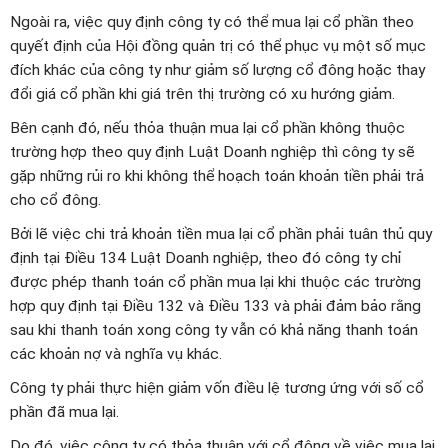
Ngoài ra, việc quy định công ty có thể mua lại cổ phần theo
quyết định của Hội đồng quản trị có thể phục vụ một số mục
đích khác của công ty như giảm số lượng cổ đông hoặc thay
đổi giá cổ phần khi giá trên thị trường có xu hướng giảm.
Bên cạnh đó, nếu thỏa thuận mua lại cổ phần không thuộc
trường hợp theo quy định Luật Doanh nghiệp thì công ty sẽ
gặp những rủi ro khi không thể hoạch toán khoản tiền phải trả
cho cổ đông.
Bởi lẽ việc chi trả khoản tiền mua lại cổ phần phải tuân thủ quy
định tại Điều 134 Luật Doanh nghiệp, theo đó công ty chỉ
được phép thanh toán cổ phần mua lại khi thuộc các trường
hợp quy định tại Điều 132 và Điều 133 và phải đảm bảo rằng
sau khi thanh toán xong công ty vẫn có khả năng thanh toán
các khoản nợ và nghĩa vụ khác.
Công ty phải thực hiện giảm vốn điều lệ tương ứng với số cổ
phần đã mua lại.
Do đó, việc công ty có thỏa thuận với cổ đông về việc mua lại