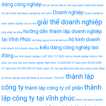
dáng công nghiệp
bố cáo
bố cáo điện tử
bổ sung ngành nghề kinh doanh
Doanh nghiệp
Chi phí thành lập doanh nghiệp tại vĩnh phúc
Doanh nghiệp tư
giải thể doanh nghiệp
nhân
doanh nghiệp vừa và nhỏ
hướng dẫn thành lập doanh nghiệp
giấy phép lao động
tại Vĩnh Phúc
hộ kinh doanh
hệ thống ngành kinh tế việt nam
kiểu dáng công nghiệp
lao
kinh doanh
Kinh doanh xăng dầu
động
loại hình doanh nghiệp
LUẬT ĐẦU TƯ 2020
luật sư doanh nghiệp
luật sư vĩnh
phúc
lựa chọn loại hình doanh nghiệp
Nghị định 12/2022/NĐ-CP
Nghị định 83/2014/NĐ-
CP
Nghị định 95/2021/NĐ-CP
Nước ngoài
Tai nạn lao động
thay đổi giấy chứng nhận đăng
thành lập
ký doanh nghiệp
thay đổi đăng ký kinh doanh
Thuế VAT
công ty
thành
thành lập công ty cổ phần
lập công ty tại vĩnh phúc
thành lập doanh nghiệp