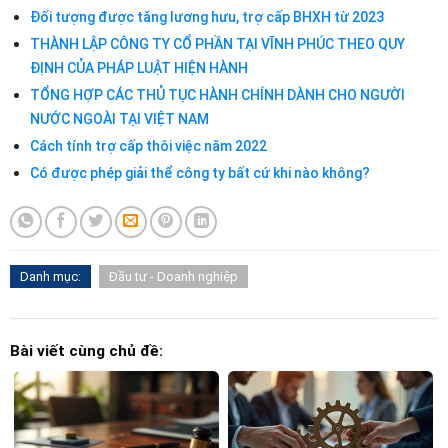
Đối tượng được tăng lương hưu, trợ cấp BHXH từ 2023
THÀNH LẬP CÔNG TY CỔ PHẦN TẠI VĨNH PHÚC THEO QUY
ĐỊNH CỦA PHÁP LUẬT HIỆN HÀNH
TỔNG HỢP CÁC THỦ TỤC HÀNH CHÍNH DÀNH CHO NGƯỜI
NƯỚC NGOÀI TẠI VIỆT NAM
Cách tính trợ cấp thôi việc năm 2022
Có được phép giải thể công ty bất cứ khi nào không?
Danh mục:
Đầu tư - Doanh nghiệp
Bài viết cùng chủ đề: