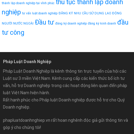
thủ tục thành lập doanh
thành lập doanh nghiệp tại vĩnh phúc
nghiệp
tư vấn luật doanh nghiệp
ĐĂNG KÝ NHU CẦU SỬ DỤNG LAO ĐỘNG
Đầu tư
đầu
NGƯỜI NƯỚC NGOÀI
đăng ký doanh nghiệp
đăng ký kinh doanh
tư công
Pháp Luật Doanh Nghiệp
Pháp Luật Doanh Nghiệp là kênh thông tin trực tuyến của hội các
Luật sư 3 miền Việt Nam. Kênh cung cấp các kiến thức bổ ích tư
vấn, hỗ trợ Doanh nghiệp trong các hoạt động liên quan đến pháp
luật Việt Nam hiện hành.
Rất hạnh phúc cho Pháp luật Doanh nghiệp được hỗ trợ cho Quý
Doanh nghiệp.
phapluatdoanhnghiep.vn rất hoan nghênh độc giả gửi thông tin và
góp ý cho chúng tôi!