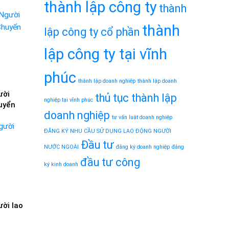
thành lập công ty
 năm
thành
thành
lập công ty cổ phần
lập công ty tại vĩnh
phúc
thành lập doanh nghiệp
thành lập doanh
ười
thủ tục thành lập
nghiệp tại vĩnh phúc
huyển
doanh nghiệp
tư vấn luật doanh nghiệp
ĐĂNG KÝ NHU CẦU SỬ DỤNG LAO ĐỘNG NGƯỜI
Đầu tư
NƯỚC NGOÀI
đăng ký doanh nghiệp
đăng
đầu tư công
ký kinh doanh
ời lao