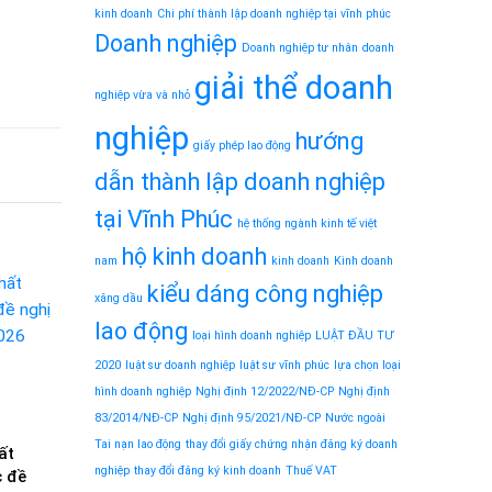
kinh doanh
Chi phí thành lập doanh nghiệp tại vĩnh phúc
Doanh nghiệp
Doanh nghiệp tư nhân
doanh
giải thể doanh
nghiệp vừa và nhỏ
nghiệp
hướng
giấy phép lao động
dẫn thành lập doanh nghiệp
tại Vĩnh Phúc
hệ thống ngành kinh tế việt
hộ kinh doanh
nam
kinh doanh
Kinh doanh
kiểu dáng công nghiệp
xăng dầu
lao động
loại hình doanh nghiệp
LUẬT ĐẦU TƯ
2020
luật sư doanh nghiệp
luật sư vĩnh phúc
lựa chọn loại
hình doanh nghiệp
Nghị định 12/2022/NĐ-CP
Nghị định
83/2014/NĐ-CP
Nghị định 95/2021/NĐ-CP
Nước ngoài
Tai nạn lao động
thay đổi giấy chứng nhận đăng ký doanh
ất
nghiệp
thay đổi đăng ký kinh doanh
Thuế VAT
c đề