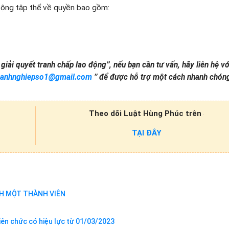
động tập thể về quyền bao gồm:
iải quyết tranh chấp lao động’’, nếu bạn cần tư vấn, hãy liên hệ v
oanhnghiepso1@gmail.com
’’
để được hỗ trợ một cách nhanh chón
Theo dõi Luật Hùng Phúc trên
TẠI ĐÂY
H MỘT THÀNH VIÊN
iên chức có hiệu lực từ 01/03/2023