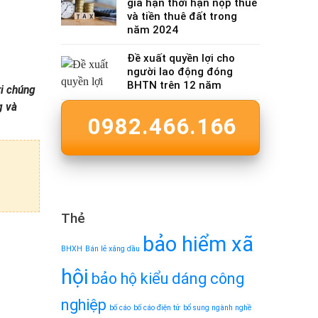
gia hạn thời hạn nộp thuế
và tiền thuê đất trong
năm 2024
Đề xuất quyền lợi cho
người lao động đóng
BHTN trên 12 năm
ới chúng
g và
0982.466.166
Thẻ
bảo hiểm xã
BHXH
Bán lẻ xăng dầu
hội
bảo hộ kiểu dáng công
nghiệp
bố cáo
bố cáo điện tử
bổ sung ngành nghề