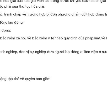
 hòa giải của hòa giải viên lao động trước khi yêu cầu tòa án giải
c phải qua thủ tục hòa giải:
 hoặc tranh chấp về trường hợp bị đơn phương chấm dứt hợp đồng l
 đồng lao động;
o động;
 bảo hiểm xã hội, về bảo hiểm y tế theo quy định của pháp luật về
oanh nghiệp, đơn vị sự nghiệp đưa người lao động đi làm việc ở n
động tập thể về quyền bao gồm: