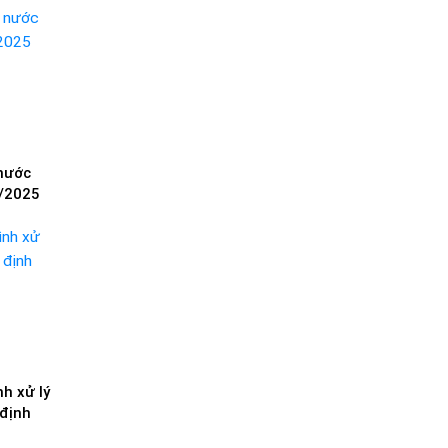
 nước
8/2025
nh xử lý
 định