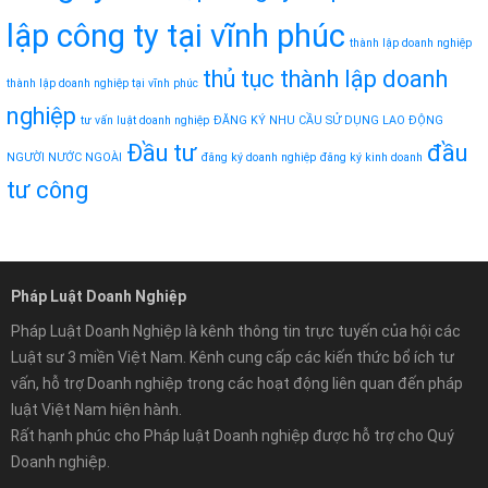
lập công ty tại vĩnh phúc
thành lập doanh nghiệp
thủ tục thành lập doanh
thành lập doanh nghiệp tại vĩnh phúc
nghiệp
tư vấn luật doanh nghiệp
ĐĂNG KÝ NHU CẦU SỬ DỤNG LAO ĐỘNG
Đầu tư
đầu
NGƯỜI NƯỚC NGOÀI
đăng ký doanh nghiệp
đăng ký kinh doanh
tư công
Pháp Luật Doanh Nghiệp
Pháp Luật Doanh Nghiệp là kênh thông tin trực tuyến của hội các
Luật sư 3 miền Việt Nam. Kênh cung cấp các kiến thức bổ ích tư
vấn, hỗ trợ Doanh nghiệp trong các hoạt động liên quan đến pháp
luật Việt Nam hiện hành.
Rất hạnh phúc cho Pháp luật Doanh nghiệp được hỗ trợ cho Quý
Doanh nghiệp.