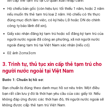
xin cấp thẻ tạm trú tại Cơ quan xuất nhập cảnh.
Hộ chiếu bản gốc (còn hiệu lực tối thiểu 1 năm, hoặc 2 năm
nếu muốn thị thẻ tạm trú loại 2 năm. Hộ chiếu có thị thực
đúng mục đích làm việc, có ký hiệu LĐ hoặc DN do chính
công ty bảo lãnh để xin);
Giấy xác nhận đăng ký tạm trú hoặc sổ đăng ký tạm trú của
người nước ngoài đã công an phường, xã nơi người nước
ngoài đang tạm trú tại Việt Nam xác nhận (nếu có).
02 ảnh 2cmx3cm
3. Trình tự, thủ tục xin cấp thẻ tạm trú cho
người nước ngoài tại Việt Nam
Bước 1: Chuẩn bị hồ sơ:
Bạn chuẩn bị đúng theo danh mục hồ sơ nêu trên. Một điều
bạn rất cần lưu ý đó là thời hạn yêu cầu của các giấy tờ. Nếu
không đáp ứng được các thời hạn đó, thì người nước ngoài sẽ
không được cấp thẻ tạm trú Việt Nam.