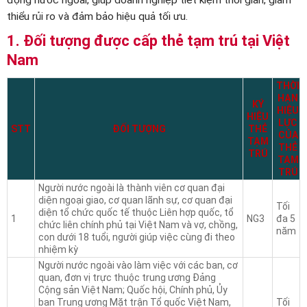
động nước ngoài, giúp doanh nghiệp tiết kiệm thời gian, giảm
thiểu rủi ro và đảm bảo hiệu quả tối ưu.
1. Đối tượng được cấp thẻ tạm trú tại Việt
Nam
THỜI
HẠN
KÝ
HIỆU
HIỆU
LỰC
STT
ĐỐI TƯỢNG
THẺ
CỦA
TẠM
THẺ
TRÚ
TẠM
TRÚ
Người nước ngoài là thành viên cơ quan đại
diện ngoại giao, cơ quan lãnh sự, cơ quan đại
Tối
diện tổ chức quốc tế thuộc Liên hợp quốc, tổ
1
NG3
đa 5
chức liên chính phủ tại Việt Nam và vợ, chồng,
năm
con dưới 18 tuổi, người giúp việc cùng đi theo
nhiệm kỳ
Người nước ngoài vào làm việc với các ban, cơ
quan, đơn vị trực thuộc trung ương Đảng
Cộng sản Việt Nam; Quốc hội, Chính phủ, Ủy
ban Trung ương Mặt trận Tổ quốc Việt Nam,
Tối