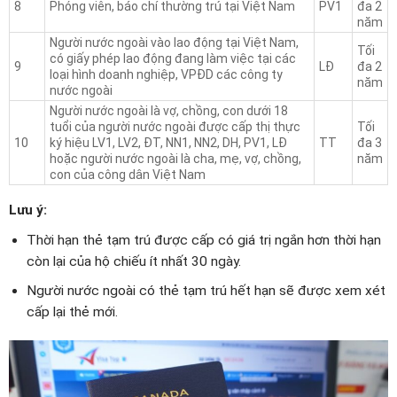
8
Phóng viên, báo chí thường trú tại Việt Nam
PV1
đa 2
năm
Người nước ngoài vào lao động tại Việt Nam,
Tối
có giấy phép lao động đang làm việc tại các
9
LĐ
đa 2
loại hình doanh nghiệp, VPĐD các công ty
năm
nước ngoài
Người nước ngoài là vợ, chồng, con dưới 18
tuổi của người nước ngoài được cấp thị thực
Tối
10
ký hiệu LV1, LV2, ĐT, NN1, NN2, DH, PV1, LĐ
TT
đa 3
hoặc người nước ngoài là cha, mẹ, vợ, chồng,
năm
con của công dân Việt Nam
Lưu ý:
Thời hạn thẻ tạm trú được cấp có giá trị ngắn hơn thời hạn
còn lại của hộ chiếu ít nhất 30 ngày.
Người nước ngoài có thẻ tạm trú hết hạn sẽ được xem xét
cấp lại thẻ mới.