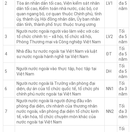
2
Tòa án nhân dân tối cao, Viện kiểm sát nhân
LV1
đa 5
dân tối cao, Kiểm toán nhà nước, các bộ, cơ
năm
quan ngang bộ, cơ quan thuộc Chính phủ; tỉnh
ủy, thành ủy, Hội đồng nhân dân, Ủy ban nhân
dân tỉnh, thành phố trực thuộc trung ương
Người nước ngoài người vào làm việc với các
Tối
3
tổ chức chính trị – xã hội, tổ chức xã hội,
LV2
đa 5
Phòng Thương mại và Công nghiệp Việt Nam
năm
Tối
Nhà đầu tư nước ngoài tại Việt Nam và luật
4
ĐT
đa 5
sư nước ngoài hành nghề tại Việt Nam
năm
Tối
Người nước ngoài vào thực tập, học tập tại
5
DH
đa 5
Việt Nam
năm
Người nước ngoài là Trưởng văn phòng đại
Tối
6
diện, dự án của tổ chức quốc tế, tổ chức phi
NN1
đa 3
chính phủ nước ngoài tại Việt Nam
năm
Người nước ngoài là người đứng đầu văn
phòng đại diện, chi nhánh của thương nhân
Tối
7
nước ngoài, văn phòng đại diện tổ chức kinh
NN2
đa 3
tế, văn hóa, tổ chức chuyên môn khác của
năm
nước ngoài tại Việt Nam
Tối