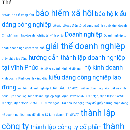
Thẻ
bảo hiểm xã hội
bảo hộ kiểu
BHXH
Bán lẻ xăng dầu
dáng công nghiệp
bố cáo
bố cáo điện tử
bổ sung ngành nghề kinh doanh
Doanh nghiệp
Chi phí thành lập doanh nghiệp tại vĩnh phúc
Doanh nghiệp tư
giải thể doanh nghiệp
nhân
doanh nghiệp vừa và nhỏ
hướng dẫn thành lập doanh nghiệp
giấy phép lao động
tại Vĩnh Phúc
hộ kinh doanh
hệ thống ngành kinh tế việt nam
kiểu dáng công nghiệp
lao
kinh doanh
Kinh doanh xăng dầu
động
loại hình doanh nghiệp
LUẬT ĐẦU TƯ 2020
luật sư doanh nghiệp
luật sư vĩnh
phúc
lựa chọn loại hình doanh nghiệp
Nghị định 12/2022/NĐ-CP
Nghị định 83/2014/NĐ-
CP
Nghị định 95/2021/NĐ-CP
Nước ngoài
Tai nạn lao động
thay đổi giấy chứng nhận đăng
thành lập
ký doanh nghiệp
thay đổi đăng ký kinh doanh
Thuế VAT
công ty
thành
thành lập công ty cổ phần