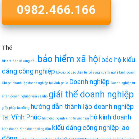
0982.466.166
Thẻ
bảo hiểm xã hội
bảo hộ kiểu
BHXH
Bán lẻ xăng dầu
dáng công nghiệp
bố cáo
bố cáo điện tử
bổ sung ngành nghề kinh doanh
Doanh nghiệp
Chi phí thành lập doanh nghiệp tại vĩnh phúc
Doanh nghiệp tư
giải thể doanh nghiệp
nhân
doanh nghiệp vừa và nhỏ
hướng dẫn thành lập doanh nghiệp
giấy phép lao động
tại Vĩnh Phúc
hộ kinh doanh
hệ thống ngành kinh tế việt nam
kiểu dáng công nghiệp
lao
kinh doanh
Kinh doanh xăng dầu
động