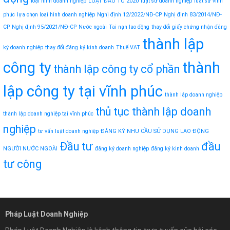
loại hình doanh nghiệp
LUẬT ĐẦU TƯ 2020
luật sư doanh nghiệp
luật sư vĩnh
phúc
lựa chọn loại hình doanh nghiệp
Nghị định 12/2022/NĐ-CP
Nghị định 83/2014/NĐ-
CP
Nghị định 95/2021/NĐ-CP
Nước ngoài
Tai nạn lao động
thay đổi giấy chứng nhận đăng
thành lập
ký doanh nghiệp
thay đổi đăng ký kinh doanh
Thuế VAT
công ty
thành
thành lập công ty cổ phần
lập công ty tại vĩnh phúc
thành lập doanh nghiệp
thủ tục thành lập doanh
thành lập doanh nghiệp tại vĩnh phúc
nghiệp
tư vấn luật doanh nghiệp
ĐĂNG KÝ NHU CẦU SỬ DỤNG LAO ĐỘNG
Đầu tư
đầu
NGƯỜI NƯỚC NGOÀI
đăng ký doanh nghiệp
đăng ký kinh doanh
tư công
Pháp Luật Doanh Nghiệp