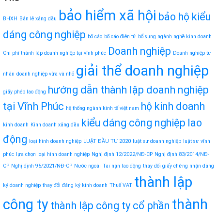
bảo hiểm xã hội
bảo hộ kiểu
BHXH
Bán lẻ xăng dầu
dáng công nghiệp
bố cáo
bố cáo điện tử
bổ sung ngành nghề kinh doanh
Doanh nghiệp
Chi phí thành lập doanh nghiệp tại vĩnh phúc
Doanh nghiệp tư
giải thể doanh nghiệp
nhân
doanh nghiệp vừa và nhỏ
hướng dẫn thành lập doanh nghiệp
giấy phép lao động
tại Vĩnh Phúc
hộ kinh doanh
hệ thống ngành kinh tế việt nam
kiểu dáng công nghiệp
lao
kinh doanh
Kinh doanh xăng dầu
động
loại hình doanh nghiệp
LUẬT ĐẦU TƯ 2020
luật sư doanh nghiệp
luật sư vĩnh
phúc
lựa chọn loại hình doanh nghiệp
Nghị định 12/2022/NĐ-CP
Nghị định 83/2014/NĐ-
CP
Nghị định 95/2021/NĐ-CP
Nước ngoài
Tai nạn lao động
thay đổi giấy chứng nhận đăng
thành lập
ký doanh nghiệp
thay đổi đăng ký kinh doanh
Thuế VAT
công ty
thành
thành lập công ty cổ phần