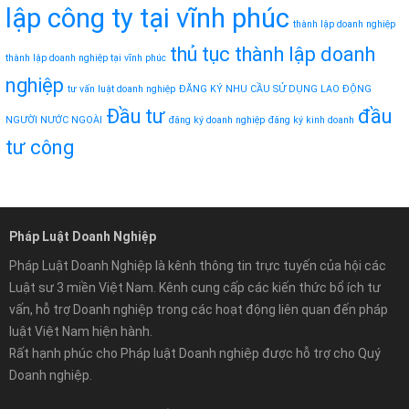
lập công ty tại vĩnh phúc
thành lập doanh nghiệp
thủ tục thành lập doanh
thành lập doanh nghiệp tại vĩnh phúc
nghiệp
tư vấn luật doanh nghiệp
ĐĂNG KÝ NHU CẦU SỬ DỤNG LAO ĐỘNG
Đầu tư
đầu
NGƯỜI NƯỚC NGOÀI
đăng ký doanh nghiệp
đăng ký kinh doanh
tư công
Pháp Luật Doanh Nghiệp
Pháp Luật Doanh Nghiệp là kênh thông tin trực tuyến của hội các
Luật sư 3 miền Việt Nam. Kênh cung cấp các kiến thức bổ ích tư
vấn, hỗ trợ Doanh nghiệp trong các hoạt động liên quan đến pháp
luật Việt Nam hiện hành.
Rất hạnh phúc cho Pháp luật Doanh nghiệp được hỗ trợ cho Quý
Doanh nghiệp.