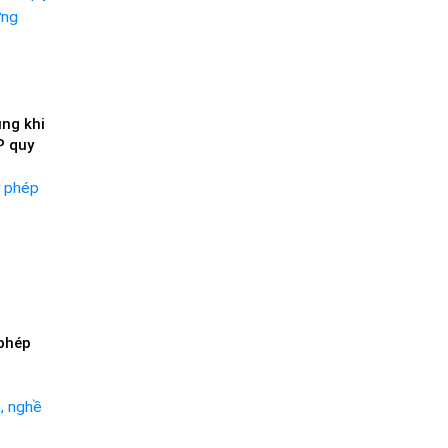
ng khi
P quy
ưởng
 phép