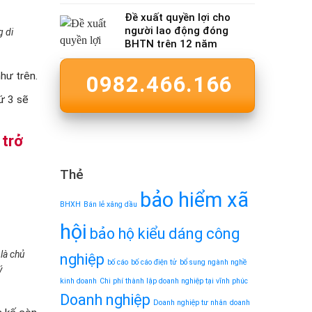
Đề xuất quyền lợi cho
người lao động đóng
g di
BHTN trên 12 năm
hư trên.
0982.466.166
ứ 3 sẽ
 trở
Thẻ
bảo hiểm xã
BHXH
Bán lẻ xăng dầu
hội
bảo hộ kiểu dáng công
là chủ
nghiệp
bố cáo
bố cáo điện tử
bổ sung ngành nghề
ý
kinh doanh
Chi phí thành lập doanh nghiệp tại vĩnh phúc
Doanh nghiệp
Doanh nghiệp tư nhân
doanh