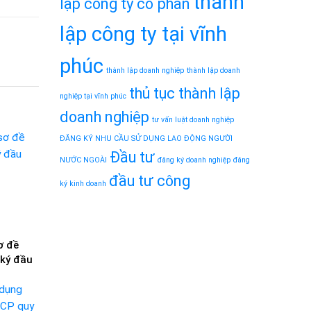
thành
lập công ty cổ phần
lập công ty tại vĩnh
phúc
thành lập doanh nghiệp
thành lập doanh
thủ tục thành lập
nghiệp tại vĩnh phúc
doanh nghiệp
tư vấn luật doanh nghiệp
ĐĂNG KÝ NHU CẦU SỬ DỤNG LAO ĐỘNG NGƯỜI
Đầu tư
NƯỚC NGOÀI
đăng ký doanh nghiệp
đăng
đầu tư công
ký kinh doanh
ơ đề
 ký đầu