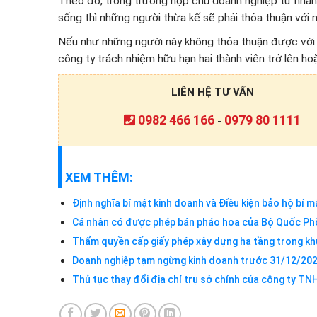
Theo đó, trong trường hợp chủ doanh nghiệp tư nhân
sống thì những người thừa kế sẽ phải thỏa thuận với 
Nếu như những người này không thỏa thuận được với n
công ty trách nhiệm hữu hạn hai thành viên trở lên ho
LIÊN HỆ TƯ VẤN
0982 466 166
0979 80 1111
-
XEM THÊM:
Định nghĩa bí mật kinh doanh và Điều kiện bảo hộ bí 
Cá nhân có được phép bán pháo hoa của Bộ Quốc Phò
Thẩm quyền cấp giấy phép xây dựng hạ tầng trong kh
Doanh nghiệp tạm ngừng kinh doanh trước 31/12/202
Thủ tục thay đổi địa chỉ trụ sở chính của công ty TN