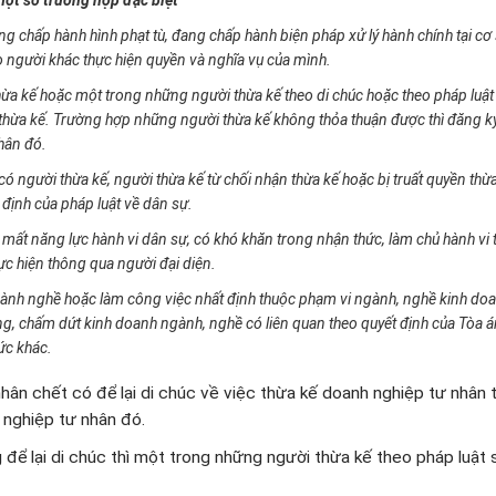
ột số trường hợp đặc biệt
 chấp hành hình phạt tù, đang chấp hành biện pháp xử lý hành chính tại cơ 
o người khác thực hiện quyền và nghĩa vụ của mình.
hừa kế hoặc một trong những người thừa kế theo di chúc hoặc theo pháp luật 
thừa kế. Trường hợp những người thừa kế không thỏa thuận được thì đăng k
nhân đó.
người thừa kế, người thừa kế từ chối nhận thừa kế hoặc bị truất quyền thừa
 định của pháp luật về dân sự.
mất năng lực hành vi dân sự, có khó khăn trong nhận thức, làm chủ hành vi t
c hiện thông qua người đại diện.
hành nghề hoặc làm công việc nhất định thuộc phạm vi ngành, nghề kinh do
g, chấm dứt kinh doanh ngành, nghề có liên quan theo quyết định của Tòa 
ức khác.
hân chết có để lại di chúc về việc thừa kế doanh nghiệp tư nhân t
 nghiệp tư nhân đó.
ể lại di chúc thì một trong những người thừa kế theo pháp luật s