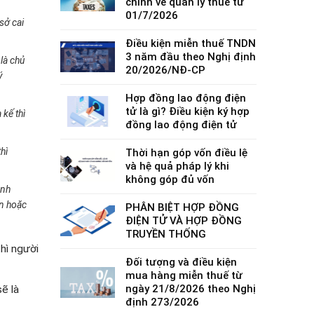
chính về quản lý thuế từ
01/7/2026
sở cai
Điều kiện miễn thuế TNDN
3 năm đầu theo Nghị định
là chủ
20/2026/NĐ-CP
ý
Hợp đồng lao động điện
tử là gì? Điều kiện ký hợp
 kế thì
đồng lao động điện tử
hì
Thời hạn góp vốn điều lệ
và hệ quả pháp lý khi
không góp đủ vốn
anh
án hoặc
PHÂN BIỆT HỢP ĐỒNG
ĐIỆN TỬ VÀ HỢP ĐỒNG
TRUYỀN THỐNG
hì người
Đối tượng và điều kiện
mua hàng miễn thuế từ
ngày 21/8/2026 theo Nghị
ẽ là
định 273/2026