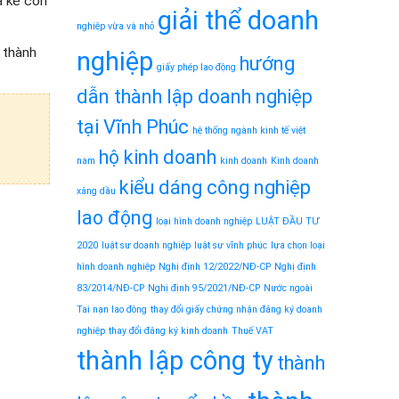
a kế còn
giải thể doanh
nghiệp vừa và nhỏ
 thành
nghiệp
hướng
giấy phép lao động
dẫn thành lập doanh nghiệp
tại Vĩnh Phúc
hệ thống ngành kinh tế việt
hộ kinh doanh
nam
kinh doanh
Kinh doanh
kiểu dáng công nghiệp
xăng dầu
lao động
loại hình doanh nghiệp
LUẬT ĐẦU TƯ
2020
luật sư doanh nghiệp
luật sư vĩnh phúc
lựa chọn loại
hình doanh nghiệp
Nghị định 12/2022/NĐ-CP
Nghị định
83/2014/NĐ-CP
Nghị định 95/2021/NĐ-CP
Nước ngoài
Tai nạn lao động
thay đổi giấy chứng nhận đăng ký doanh
nghiệp
thay đổi đăng ký kinh doanh
Thuế VAT
thành lập công ty
thành