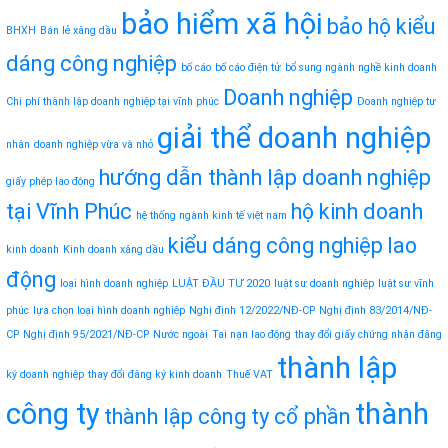
bảo hiểm xã hội
bảo hộ kiểu
BHXH
Bán lẻ xăng dầu
dáng công nghiệp
bố cáo
bố cáo điện tử
bổ sung ngành nghề kinh doanh
Doanh nghiệp
Chi phí thành lập doanh nghiệp tại vĩnh phúc
Doanh nghiệp tư
giải thể doanh nghiệp
nhân
doanh nghiệp vừa và nhỏ
hướng dẫn thành lập doanh nghiệp
giấy phép lao động
tại Vĩnh Phúc
hộ kinh doanh
hệ thống ngành kinh tế việt nam
kiểu dáng công nghiệp
lao
kinh doanh
Kinh doanh xăng dầu
động
loại hình doanh nghiệp
LUẬT ĐẦU TƯ 2020
luật sư doanh nghiệp
luật sư vĩnh
phúc
lựa chọn loại hình doanh nghiệp
Nghị định 12/2022/NĐ-CP
Nghị định 83/2014/NĐ-
CP
Nghị định 95/2021/NĐ-CP
Nước ngoài
Tai nạn lao động
thay đổi giấy chứng nhận đăng
thành lập
ký doanh nghiệp
thay đổi đăng ký kinh doanh
Thuế VAT
công ty
thành
thành lập công ty cổ phần