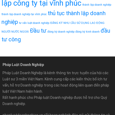
lập công ty tại vĩnh phúc
thành lập doanh nghiệp
thủ tục thành lập doanh
thành lập doanh nghiệp tại vĩnh phúc
nghiệp
tư vấn luật doanh nghiệp
ĐĂNG KÝ NHU CẦU SỬ DỤNG LAO ĐỘNG
Đầu tư
đầu
NGƯỜI NƯỚC NGOÀI
đăng ký doanh nghiệp
đăng ký kinh doanh
tư công
Pháp Luật Doanh Nghiệp
Pháp Luật Doanh Nghiệp là kênh thông tin trực tuyến của hội các
Luật sư 3 miền Việt Nam. Kênh cung cấp các kiến thức bổ ích tư
vấn, hỗ trợ Doanh nghiệp trong các hoạt động liên quan đến pháp
luật Việt Nam hiện hành.
Rất hạnh phúc cho Pháp luật Doanh nghiệp được hỗ trợ cho Quý
Doanh nghiệp.
phapluatdoanhnghiep.vn rất hoan nghênh độc giả gửi thông tin và