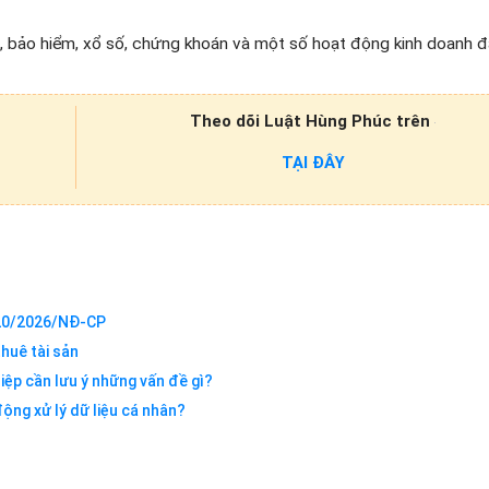
, bảo hiểm, xổ số, chứng khoán và một số hoạt động kinh doanh đ
Theo dõi Luật Hùng Phúc trên
TẠI ĐÂY
 20/2026/NĐ-CP
huê tài sản
ệp cần lưu ý những vấn đề gì?
ộng xử lý dữ liệu cá nhân?