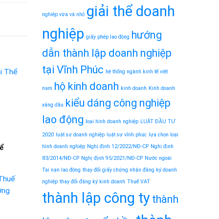
giải thể doanh
nghiệp vừa và nhỏ
nghiệp
hướng
giấy phép lao động
dẫn thành lập doanh nghiệp
tại Vĩnh Phúc
hệ thống ngành kinh tế việt
hộ kinh doanh
nam
kinh doanh
Kinh doanh
kiểu dáng công nghiệp
xăng dầu
lao động
loại hình doanh nghiệp
LUẬT ĐẦU TƯ
2020
luật sư doanh nghiệp
luật sư vĩnh phúc
lựa chọn loại
hể
hình doanh nghiệp
Nghị định 12/2022/NĐ-CP
Nghị định
83/2014/NĐ-CP
Nghị định 95/2021/NĐ-CP
Nước ngoài
Tai nạn lao động
thay đổi giấy chứng nhận đăng ký doanh
nghiệp
thay đổi đăng ký kinh doanh
Thuế VAT
thành lập công ty
thành