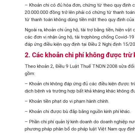
– Khoản chi có đủ hóa đơn, chứng từ theo quy định của
20.000.000 đồng trở lên phải có chứng từ thanh toán
từ thanh toán không dùng tiền mặt theo quy định của 
Ngoài ra, khoản chi ủng hộ, tài trợ bằng tiền, hiện v
các đơn vị nhận ủng hộ, tài trợphòng chống Covid-19
đáp ứng điều kiện quy định tại Điều 2 Nghị định 15/
2. Các khoản chi phí không được trừ 
Theo khoản 2, Điều 9 Luật Thuế TNDN 2008 sửa đổi 
gồm:
– Khoản chi không đáp ứng đủ các điều kiện được trừ t
dịch bệnh và trường hợp bất khả kháng khác không đ
– Khoản tiền phạt do vi phạm hành chính.
– Khoản chi được bù đắp bằng nguồn kinh phí khác.
– Phần chi phí quản lý kinh doanh do doanh nghiệp n
phương pháp phân bổ do pháp luật Việt Nam quy định