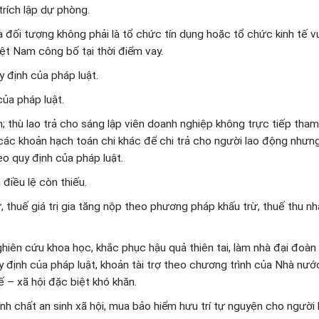
rích lập dự phòng.
của đối tượng không phải là tổ chức tín dụng hoặc tổ chức kinh tế 
t Nam công bố tại thời điểm vay.
 định của pháp luật.
của pháp luật.
; thù lao trả cho sáng lập viên doanh nghiệp không trực tiếp tham
, các khoản hạch toán chi khác để chi trả cho người lao động nhưn
o quy định của pháp luật.
 điều lệ còn thiếu.
, thuế giá trị gia tăng nộp theo phương pháp khấu trừ, thuế thu n
 nghiên cứu khoa học, khắc phục hậu quả thiên tai, làm nhà đại đoàn 
y định của pháp luật, khoản tài trợ theo chương trình của Nhà nư
 – xã hội đặc biệt khó khăn.
nh chất an sinh xã hội, mua bảo hiểm hưu trí tự nguyện cho người 