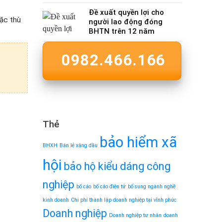
Đề xuất quyền lợi cho
ặc thù
người lao động đóng
BHTN trên 12 năm
0982.466.166
Thẻ
bảo hiểm xã
BHXH
Bán lẻ xăng dầu
hội
bảo hộ kiểu dáng công
nghiệp
bố cáo
bố cáo điện tử
bổ sung ngành nghề
kinh doanh
Chi phí thành lập doanh nghiệp tại vĩnh phúc
Doanh nghiệp
Doanh nghiệp tư nhân
doanh