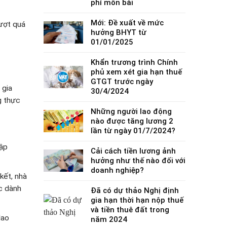
phí môn bài
Mới: Đề xuất về mức
vượt quá
hưởng BHYT từ
01/01/2025
Khẩn trương trình Chính
phủ xem xét gia hạn thuế
GTGT trước ngày
 gia
30/4/2024
g thực
Những người lao động
nào được tăng lương 2
lần từ ngày 01/7/2024?
hập
Cải cách tiền lương ảnh
hưởng như thế nào đối với
doanh nghiệp?
kết, nhà
ớc dành
Đã có dự thảo Nghị định
gia hạn thời hạn nộp thuế
và tiền thuê đất trong
lao
năm 2024