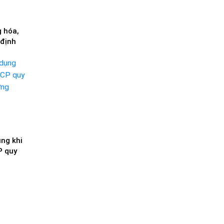
 hóa,
 định
?
ng khi
P quy
ưởng