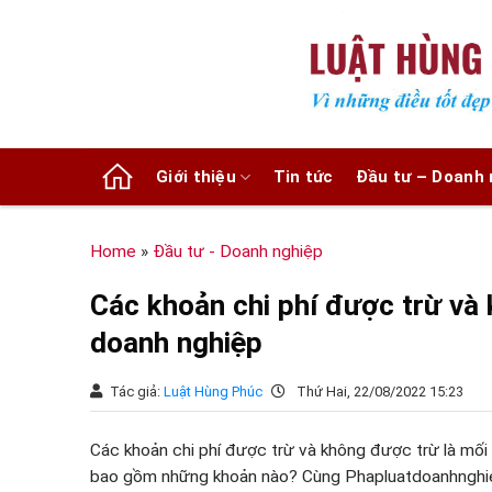
Chuyển
đến
nội
dung
Giới thiệu
Tin tức
Đầu tư – Doanh 
Home
»
Đầu tư - Doanh nghiệp
Các khoản chi phí được trừ và 
doanh nghiệp
Tác giả:
Luật Hùng Phúc
Thứ Hai, 22/08/2022 15:23
Các khoản chi phí được trừ và không được trừ là mối
bao gồm những khoản nào? Cùng Phapluatdoanhnghiep.