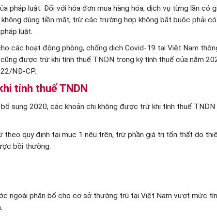
 pháp luật. Đối với hóa đơn mua hàng hóa, dịch vụ từng lần có giá
 không dùng tiền mặt, trừ các trường hợp không bắt buộc phải c
pháp luật.
ật cho các hoạt động phòng, chống dịch Covid-19 tại Việt Nam thô
 cũng được trừ khi tính thuế TNDN trong kỳ tính thuế của năm 20
2022/NĐ-CP.
khi tính thuế TNDN
bổ sung 2020, các khoản chi không được trừ khi tính thuế TNDN
heo quy định tại mục 1 nêu trên, trừ phần giá trị tổn thất do thiê
ược bồi thường.
ước ngoài phân bổ cho cơ sở thường trú tại Việt Nam vượt mức tí
.