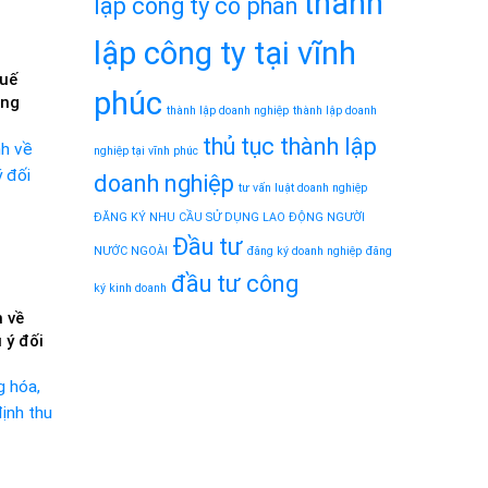
thành
lập công ty cổ phần
lập công ty tại vĩnh
huế
phúc
ởng
thành lập doanh nghiệp
thành lập doanh
thủ tục thành lập
nghiệp tại vĩnh phúc
doanh nghiệp
tư vấn luật doanh nghiệp
ĐĂNG KÝ NHU CẦU SỬ DỤNG LAO ĐỘNG NGƯỜI
Đầu tư
NƯỚC NGOÀI
đăng ký doanh nghiệp
đăng
đầu tư công
ký kinh doanh
 về
 ý đối