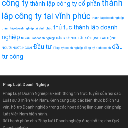
công ty
thành
thành lập công ty cổ phần
lập công ty tại vĩnh phúc
thành lập doanh nghiệp
thủ tục thành lập doanh
thành lập doanh nghiệp tại vĩnh phúc
nghiệp
tư vấn luật doanh nghiệp
ĐĂNG KÝ NHU CẦU SỬ DỤNG LAO ĐỘNG
Đầu tư
đầu
NGƯỜI NƯỚC NGOÀI
đăng ký doanh nghiệp
đăng ký kinh doanh
tư công
Pháp Luật Doanh Nghiệp
Pháp Luật Doanh Nghiệp là kênh thông tin trực tuyến của hội các
Luật sư 3 miền Việt Nam. Kênh cung cấp các kiến thức bổ ích tư
vấn, hỗ trợ Doanh nghiệp trong các hoạt động liên quan đến pháp
luật Việt Nam hiện hành.
Rất hạnh phúc cho Pháp luật Doanh nghiệp được hỗ trợ cho Quý
Doanh nghiệp.