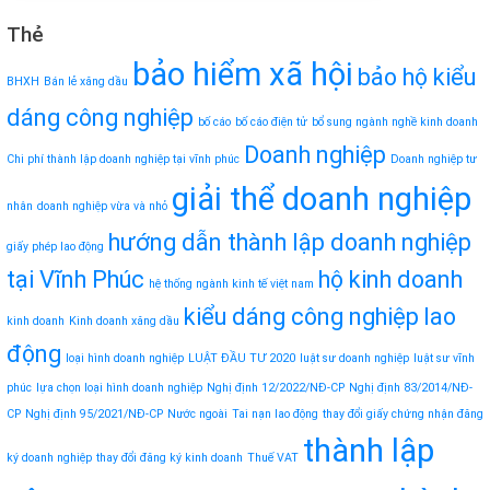
Thẻ
bảo hiểm xã hội
bảo hộ kiểu
BHXH
Bán lẻ xăng dầu
dáng công nghiệp
bố cáo
bố cáo điện tử
bổ sung ngành nghề kinh doanh
Doanh nghiệp
Chi phí thành lập doanh nghiệp tại vĩnh phúc
Doanh nghiệp tư
giải thể doanh nghiệp
nhân
doanh nghiệp vừa và nhỏ
hướng dẫn thành lập doanh nghiệp
giấy phép lao động
tại Vĩnh Phúc
hộ kinh doanh
hệ thống ngành kinh tế việt nam
kiểu dáng công nghiệp
lao
kinh doanh
Kinh doanh xăng dầu
động
loại hình doanh nghiệp
LUẬT ĐẦU TƯ 2020
luật sư doanh nghiệp
luật sư vĩnh
phúc
lựa chọn loại hình doanh nghiệp
Nghị định 12/2022/NĐ-CP
Nghị định 83/2014/NĐ-
CP
Nghị định 95/2021/NĐ-CP
Nước ngoài
Tai nạn lao động
thay đổi giấy chứng nhận đăng
thành lập
ký doanh nghiệp
thay đổi đăng ký kinh doanh
Thuế VAT