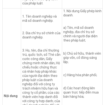
của pháp luật.
1. Nội dung Giấy phép kinh
doanh.
1. Tên doanh nghiệp và
mã số doanh nghiệp.
a) Tên, mã số doanh
nghiệp, địa chỉ trụ sở
2. Địa chỉ trụ sở chính của
chính và người đại diện
doanh nghiệp.
theo pháp luật;
3. Họ, tên, địa chỉ thường
b) Chủ sở hữu, thành viên
trú, quốc tịch, số Thẻ căn
góp vốn, cổ đông sáng
cước công dân, Giấy
lập;
chứng minh nhân dân, Hộ
chiếu hoặc chứng thực
cá nhân hợp pháp khác
c) Hàng hóa phân phối;
của người đại diện theo
pháp luật của doanh
nghiệp đối với công ty
d) Các hoạt động liên
trách nhiệm hữu hạn và
quan trực tiếp đến mua
công ty cổ phần; của các
Nội dung
bán hàng hóa;
thành viên hợp danh đối
với công ty hợp danh; của