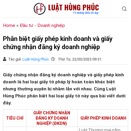
Chuyển
đến
nội
dung
Home
»
Đầu tư - Doanh nghiệp
Phân biệt giấy phép kinh doanh và giấy
chứng nhận đăng ký doanh nghiệp
Tác giả:
Luật Hùng Phúc
Thứ Tư, 22/03/2023 09:31
Giấy chứng nhận đăng ký doanh nghiệp và giấy phép kinh
doanh là hai loại giấy tờ pháp lý hoàn toàn khác biệt
nhưng thường xuyên bị nhầm lẫn với nhau. Cùng Luật
Hùng Phúc phân biệt hai loại giấy tờ này qua bài viết dưới
đây.
GIẤY CHỨNG NHẬN
TIÊU CHÍ
ĐĂNG KÝ DOANH
GIẤY PHÉP KINH DOANH
NGHIỆP (ĐKDN)
Luật Thương mại năm