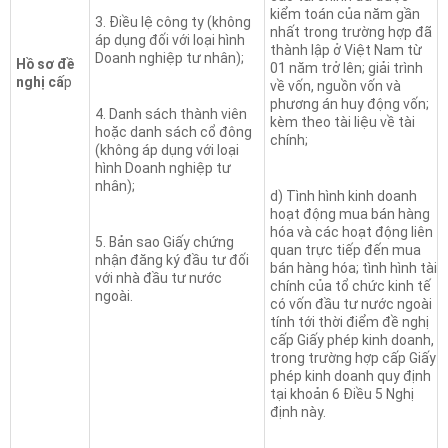
kiểm toán của năm gần
3. Điều lệ công ty (không
nhất trong trường hợp đã
áp dụng đối với loại hình
thành lập ở Việt Nam từ
Doanh nghiệp tư nhân);
Hồ sơ đề
01 năm trở lên; giải trình
nghị cấ
p
về vốn, nguồn vốn và
phương án huy động vốn;
4. Danh sách thành viên
kèm theo tài liệu về tài
hoặc danh sách cổ đông
chính;
(không áp dụng với loại
hình Doanh nghiệp tư
nhân);
d) Tình hình kinh doanh
hoạt động mua bán hàng
hóa và các hoạt động liên
5. Bản sao Giấy chứng
quan trực tiếp đến mua
nhận đăng ký đầu tư đối
bán hàng hóa; tình hình tài
với nhà đầu tư nước
chính của tổ chức kinh tế
ngoài.
có vốn đầu tư nước ngoài
tính tới thời điểm đề nghị
cấp Giấy phép kinh doanh,
trong trường hợp cấp Giấy
phép kinh doanh quy định
tại khoản 6 Điều 5 Nghị
định này.