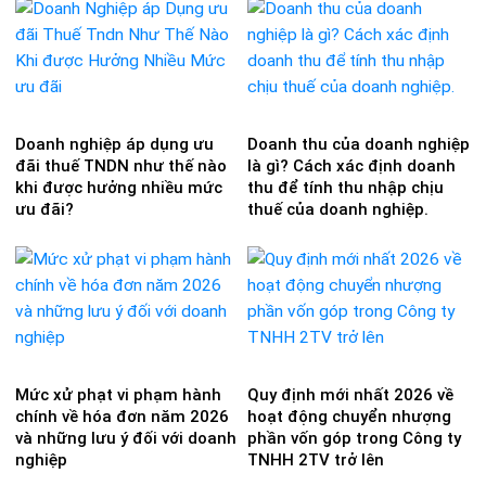
Doanh nghiệp áp dụng ưu
Doanh thu của doanh nghiệp
đãi thuế TNDN như thế nào
là gì? Cách xác định doanh
khi được hưởng nhiều mức
thu để tính thu nhập chịu
ưu đãi?
thuế của doanh nghiệp.
Mức xử phạt vi phạm hành
Quy định mới nhất 2026 về
chính về hóa đơn năm 2026
hoạt động chuyển nhượng
và những lưu ý đối với doanh
phần vốn góp trong Công ty
nghiệp
TNHH 2TV trở lên