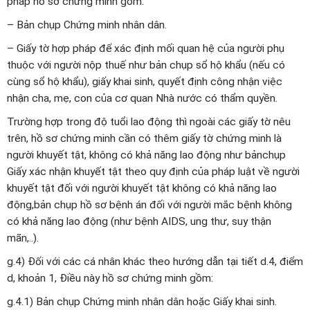
pháp hồ sơ chứng minh gồm:
– Bản chụp Chứng minh nhân dân.
– Giấy tờ hợp pháp để xác định mối quan hệ của người phụ
thuộc với người nộp thuế như bản chụp sổ hộ khẩu (nếu có
cùng sổ hộ khẩu), giấy khai sinh, quyết định công nhận việc
nhận cha, mẹ, con của cơ quan Nhà nước có thẩm quyền.
Trường hợp trong độ tuổi lao động thì ngoài các giấy tờ nêu
trên, hồ sơ chứng minh cần có thêm giấy tờ chứng minh là
người khuyết tật, không có khả năng lao động như bảnchụp
Giấy xác nhận khuyết tật theo quy định của pháp luật về người
khuyết tật đối với người khuyết tật không có khả năng lao
động,bản chụp hồ sơ bệnh án đối với người mắc bệnh không
có khả năng lao động (như bệnh AIDS, ung thư, suy thận
mãn,..).
g.4) Đối với các cá nhân khác theo hướng dẫn tại tiết d.4, điểm
d, khoản 1, Điều này hồ sơ chứng minh gồm:
g.4.1) Bản chụp Chứng minh nhân dân hoặc Giấy khai sinh.