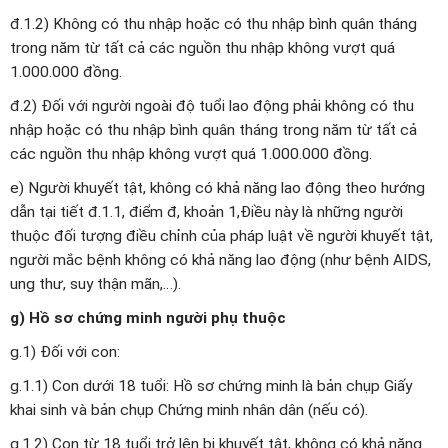
đ.1.2) Không có thu nhập hoặc có thu nhập bình quân tháng
trong năm từ tất cả các nguồn thu nhập không vượt quá
1.000.000 đồng.
đ.2) Đối với người ngoài độ tuổi lao động phải không có thu
nhập hoặc có thu nhập bình quân tháng trong năm từ tất cả
các nguồn thu nhập không vượt quá 1.000.000 đồng.
e) Người khuyết tật, không có khả năng lao động theo hướng
dẫn tại tiết đ.1.1, điểm đ, khoản 1,Điều này là những người
thuộc đối tượng điều chỉnh của pháp luật về người khuyết tật,
người mắc bệnh không có khả năng lao động (như bệnh AIDS,
ung thư, suy thận mãn,…).
g) Hồ sơ chứng minh người phụ thuộc
g.1) Đối với con:
g.1.1) Con dưới 18 tuổi: Hồ sơ chứng minh là bản chụp Giấy
khai sinh và bản chụp Chứng minh nhân dân (nếu có).
g.1.2) Con từ 18 tuổi trở lên bị khuyết tật, không có khả năng