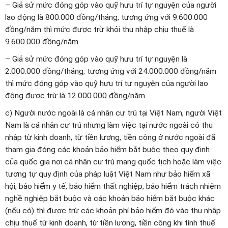
– Giả sử mức đóng góp vào quỹ hưu trí tự nguyện của người
lao động là 800.000 đồng/tháng, tương ứng với 9.600.000
đồng/năm thì mức được trừ khỏi thu nhập chịu thuế là
9.600.000 đồng/năm.
– Giả sử mức đóng góp vào quỹ hưu trí tự nguyện là
2.000.000 đồng/tháng, tương ứng với 24.000.000 đồng/năm
thì mức đóng góp vào quỹ hưu trí tự nguyện của người lao
động được trừ là 12.000.000 đồng/năm.
c) Người nước ngoài là cá nhân cư trú tại Việt Nam, người Việt
Nam là cá nhân cư trú nhưng làm việc tại nước ngoài có thu
nhập từ kinh doanh, từ tiền lương, tiền công ở nước ngoài đã
tham gia đóng các khoản bảo hiểm bắt buộc theo quy định
của quốc gia nơi cá nhân cư trú mang quốc tịch hoặc làm việc
tương tự quy định của pháp luật Việt Nam như bảo hiểm xã
hội, bảo hiểm y tế, bảo hiểm thất nghiệp, bảo hiểm trách nhiệm
nghề nghiệp bắt buộc và các khoản bảo hiểm bắt buộc khác
(nếu có) thì được trừ các khoản phí bảo hiểm đó vào thu nhập
chịu thuế từ kinh doanh, từ tiền lương, tiền công khi tính thuế