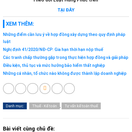
Theo dõi Luật Hùng Phúc trên
TẠI ĐÂY
XEM THÊM:
Những điểm cần lưu ý về hợp đồng xây dựng theo quy định pháp
luật
Nghị định 41/2020/NĐ-CP: Gia hạn thời hạn nộp thuế
Các tranh chấp thường gặp trong thực hiện hợp đồng và giải pháp
Điều kiện, thủ tục và mức hưởng bảo hiểm thất nghiệp
Những cá nhân, tổ chức nào không được thành lập doanh nghiệp
Danh mục:
Thuế - Kế toán
,
Tư vấn kế toán thuế
Bài viết cùng chủ đề: