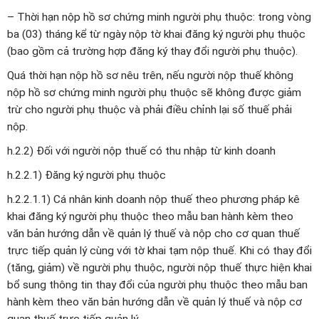
– Thời hạn nộp hồ sơ chứng minh người phụ thuộc: trong vòng
ba (03) tháng kể từ ngày nộp tờ khai đăng ký người phụ thuộc
(bao gồm cả trường hợp đăng ký thay đổi người phụ thuộc).
Quá thời hạn nộp hồ sơ nêu trên, nếu người nộp thuế không
nộp hồ sơ chứng minh người phụ thuộc sẽ không được giảm
trừ cho người phụ thuộc và phải điều chỉnh lại số thuế phải
nộp.
h.2.2) Đối với người nộp thuế có thu nhập từ kinh doanh
h.2.2.1) Đăng ký người phụ thuộc
h.2.2.1.1) Cá nhân kinh doanh nộp thuế theo phương pháp kê
khai đăng ký người phụ thuộc theo mẫu ban hành kèm theo
văn bản hướng dẫn về quản lý thuế và nộp cho cơ quan thuế
trực tiếp quản lý cùng với tờ khai tạm nộp thuế. Khi có thay đổi
(tăng, giảm) về người phụ thuộc, người nộp thuế thực hiện khai
bổ sung thông tin thay đổi của người phụ thuộc theo mẫu ban
hành kèm theo văn bản hướng dẫn về quản lý thuế và nộp cơ