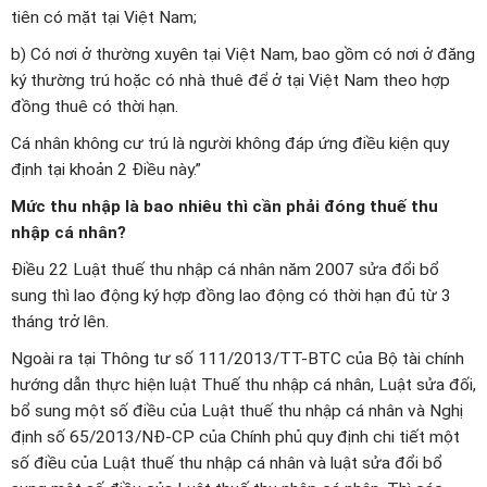
tiên có mặt tại Việt Nam;
b) Có nơi ở thường xuyên tại Việt Nam, bao gồm có nơi ở đăng
ký thường trú hoặc có nhà thuê để ở tại Việt Nam theo hợp
đồng thuê có thời hạn.
Cá nhân không cư trú là người không đáp ứng điều kiện quy
định tại khoản 2 Điều này.”
Mức thu nhập là bao nhiêu thì cần phải đóng thuế thu
nhập cá nhân?
Điều 22 Luật thuế thu nhập cá nhân năm 2007 sửa đổi bổ
sung thì lao động ký hợp đồng lao động có thời hạn đủ từ 3
tháng trở lên.
Ngoài ra tại Thông tư số 111/2013/TT-BTC của Bộ tài chính
hướng dẫn thực hiện luật Thuế thu nhập cá nhân, Luật sửa đối,
bổ sung một số điều của Luật thuế thu nhập cá nhân và Nghị
định số 65/2013/NĐ-CP của Chính phủ quy định chi tiết một
số điều của Luật thuế thu nhập cá nhân và luật sửa đổi bổ