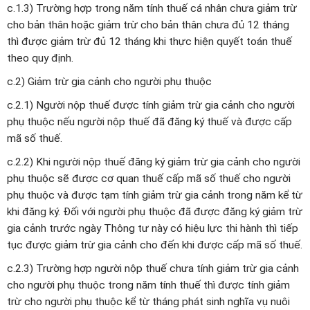
c.1.3) Trường hợp trong năm tính thuế cá nhân chưa giảm trừ
cho bản thân hoặc giảm trừ cho bản thân chưa đủ 12 tháng
thì được giảm trừ đủ 12 tháng khi thực hiện quyết toán thuế
theo quy định.
c.2) Giảm trừ gia cảnh cho người phụ thuộc
c.2.1) Người nộp thuế được tính giảm trừ gia cảnh cho người
phụ thuộc nếu người nộp thuế đã đăng ký thuế và được cấp
mã số thuế.
c.2.2) Khi người nộp thuế đăng ký giảm trừ gia cảnh cho người
phụ thuộc sẽ được cơ quan thuế cấp mã số thuế cho người
phụ thuộc và được tạm tính giảm trừ gia cảnh trong năm kể từ
khi đăng ký. Đối với người phụ thuộc đã được đăng ký giảm trừ
gia cảnh trước ngày Thông tư này có hiệu lực thi hành thì tiếp
tục được giảm trừ gia cảnh cho đến khi được cấp mã số thuế.
c.2.3) Trường hợp người nộp thuế chưa tính giảm trừ gia cảnh
cho người phụ thuộc trong năm tính thuế thì được tính giảm
trừ cho người phụ thuộc kể từ tháng phát sinh nghĩa vụ nuôi