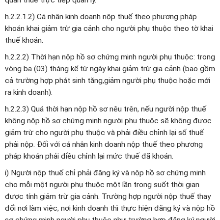
quan thuế trực tiếp quản lý.
h.2.2.1.2) Cá nhân kinh doanh nộp thuế theo phương pháp
khoán khai giảm trừ gia cảnh cho người phụ thuộc theo tờ khai
thuế khoán.
h.2.2.2) Thời hạn nộp hồ sơ chứng minh người phụ thuộc: trong
vòng ba (03) tháng kể từ ngày khai giảm trừ gia cảnh (bao gồm
cả trường hợp phát sinh tăng,giảm người phụ thuộc hoặc mới
ra kinh doanh).
h.2.2.3) Quá thời hạn nộp hồ sơ nêu trên, nếu người nộp thuế
không nộp hồ sơ chứng minh người phụ thuộc sẽ không được
giảm trừ cho người phụ thuộc và phải điều chỉnh lại số thuế
phải nộp. Đối với cá nhân kinh doanh nộp thuế theo phương
pháp khoán phải điều chỉnh lại mức thuế đã khoán.
i) Người nộp thuế chỉ phải đăng ký và nộp hồ sơ chứng minh
cho mỗi một người phụ thuộc một lần trong suốt thời gian
được tính giảm trừ gia cảnh. Trường hợp người nộp thuế thay
đổi nơi làm việc, nơi kinh doanh thì thực hiện đăng ký và nộp hồ