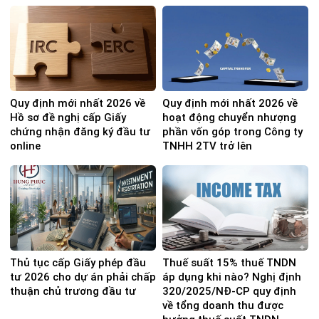
Quy định mới nhất 2026 về
Quy định mới nhất 2026 về
Hồ sơ đề nghị cấp Giấy
hoạt động chuyển nhượng
chứng nhận đăng ký đầu tư
phần vốn góp trong Công ty
online
TNHH 2TV trở lên
Thủ tục cấp Giấy phép đầu
Thuế suất 15% thuế TNDN
tư 2026 cho dự án phải chấp
áp dụng khi nào? Nghị định
thuận chủ trương đầu tư
320/2025/NĐ-CP quy định
về tổng doanh thu được