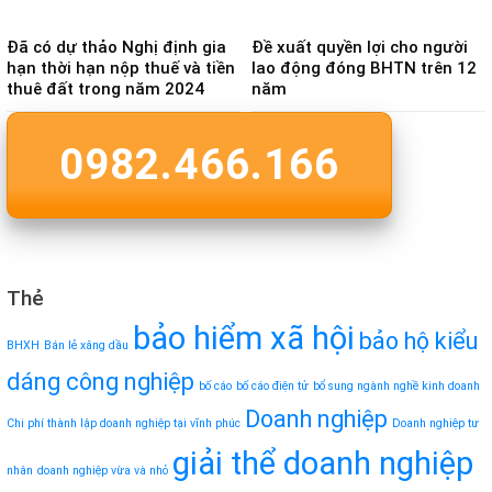
Đã có dự thảo Nghị định gia
Đề xuất quyền lợi cho người
hạn thời hạn nộp thuế và tiền
lao động đóng BHTN trên 12
thuê đất trong năm 2024
năm
0982.466.166
Thẻ
bảo hiểm xã hội
bảo hộ kiểu
BHXH
Bán lẻ xăng dầu
dáng công nghiệp
bố cáo
bố cáo điện tử
bổ sung ngành nghề kinh doanh
Doanh nghiệp
Chi phí thành lập doanh nghiệp tại vĩnh phúc
Doanh nghiệp tư
giải thể doanh nghiệp
nhân
doanh nghiệp vừa và nhỏ