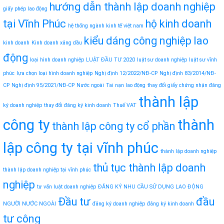
hướng dẫn thành lập doanh nghiệp
giấy phép lao động
tại Vĩnh Phúc
hộ kinh doanh
hệ thống ngành kinh tế việt nam
kiểu dáng công nghiệp
lao
kinh doanh
Kinh doanh xăng dầu
động
loại hình doanh nghiệp
LUẬT ĐẦU TƯ 2020
luật sư doanh nghiệp
luật sư vĩnh
phúc
lựa chọn loại hình doanh nghiệp
Nghị định 12/2022/NĐ-CP
Nghị định 83/2014/NĐ-
CP
Nghị định 95/2021/NĐ-CP
Nước ngoài
Tai nạn lao động
thay đổi giấy chứng nhận đăng
thành lập
ký doanh nghiệp
thay đổi đăng ký kinh doanh
Thuế VAT
công ty
thành
thành lập công ty cổ phần
lập công ty tại vĩnh phúc
thành lập doanh nghiệp
thủ tục thành lập doanh
thành lập doanh nghiệp tại vĩnh phúc
nghiệp
tư vấn luật doanh nghiệp
ĐĂNG KÝ NHU CẦU SỬ DỤNG LAO ĐỘNG
Đầu tư
đầu
NGƯỜI NƯỚC NGOÀI
đăng ký doanh nghiệp
đăng ký kinh doanh
tư công