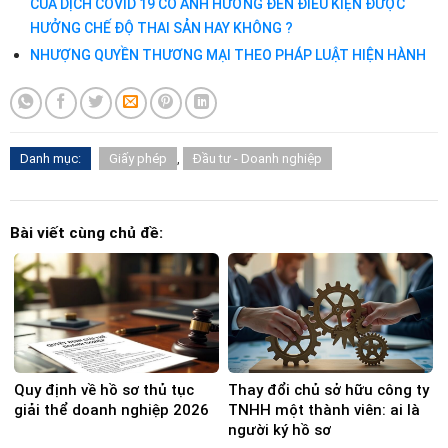
CỦA DỊCH COVID 19 CÓ ẢNH HƯỞNG ĐẾN ĐIỀU KIỆN ĐƯỢC
HƯỞNG CHẾ ĐỘ THAI SẢN HAY KHÔNG ?
NHƯỢNG QUYỀN THƯƠNG MẠI THEO PHÁP LUẬT HIỆN HÀNH
Danh mục:
Giấy phép
,
Đầu tư - Doanh nghiệp
Bài viết cùng chủ đề:
Quy định về hồ sơ thủ tục
Thay đổi chủ sở hữu công ty
giải thể doanh nghiệp 2026
TNHH một thành viên: ai là
người ký hồ sơ