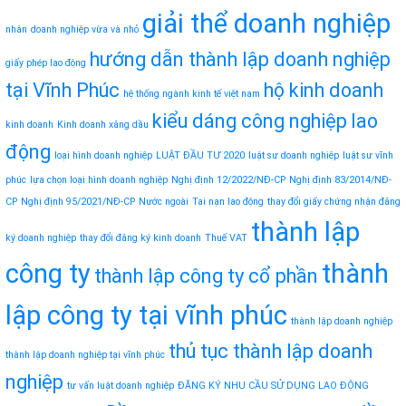
giải thể doanh nghiệp
nhân
doanh nghiệp vừa và nhỏ
hướng dẫn thành lập doanh nghiệp
giấy phép lao động
tại Vĩnh Phúc
hộ kinh doanh
hệ thống ngành kinh tế việt nam
kiểu dáng công nghiệp
lao
kinh doanh
Kinh doanh xăng dầu
động
loại hình doanh nghiệp
LUẬT ĐẦU TƯ 2020
luật sư doanh nghiệp
luật sư vĩnh
phúc
lựa chọn loại hình doanh nghiệp
Nghị định 12/2022/NĐ-CP
Nghị định 83/2014/NĐ-
CP
Nghị định 95/2021/NĐ-CP
Nước ngoài
Tai nạn lao động
thay đổi giấy chứng nhận đăng
thành lập
ký doanh nghiệp
thay đổi đăng ký kinh doanh
Thuế VAT
công ty
thành
thành lập công ty cổ phần
lập công ty tại vĩnh phúc
thành lập doanh nghiệp
thủ tục thành lập doanh
thành lập doanh nghiệp tại vĩnh phúc
nghiệp
tư vấn luật doanh nghiệp
ĐĂNG KÝ NHU CẦU SỬ DỤNG LAO ĐỘNG