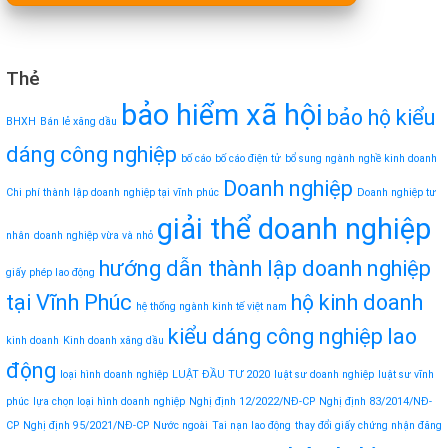
Thẻ
bảo hiểm xã hội
bảo hộ kiểu
BHXH
Bán lẻ xăng dầu
dáng công nghiệp
bố cáo
bố cáo điện tử
bổ sung ngành nghề kinh doanh
Doanh nghiệp
Chi phí thành lập doanh nghiệp tại vĩnh phúc
Doanh nghiệp tư
giải thể doanh nghiệp
nhân
doanh nghiệp vừa và nhỏ
hướng dẫn thành lập doanh nghiệp
giấy phép lao động
tại Vĩnh Phúc
hộ kinh doanh
hệ thống ngành kinh tế việt nam
kiểu dáng công nghiệp
lao
kinh doanh
Kinh doanh xăng dầu
động
loại hình doanh nghiệp
LUẬT ĐẦU TƯ 2020
luật sư doanh nghiệp
luật sư vĩnh
phúc
lựa chọn loại hình doanh nghiệp
Nghị định 12/2022/NĐ-CP
Nghị định 83/2014/NĐ-
CP
Nghị định 95/2021/NĐ-CP
Nước ngoài
Tai nạn lao động
thay đổi giấy chứng nhận đăng