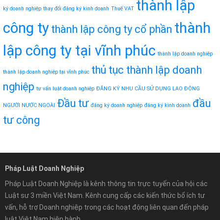
thành lập
ký doanh nghiệp
thay đổi đăng ký kinh doanh
Thuế VAT
công ty
thành
thành lập công ty cổ phần
lập công ty tại vĩnh phúc
thành lập doanh nghiệp
thủ tục thành lập doanh
thành lập doanh nghiệp tại vĩnh phúc
nghiệp
tư vấn luật doanh nghiệp
ĐĂNG KÝ NHU CẦU SỬ DỤNG LAO ĐỘNG
Đầu tư
đầu
NGƯỜI NƯỚC NGOÀI
đăng ký doanh nghiệp
đăng ký kinh doanh
tư công
Pháp Luật Doanh Nghiệp
Pháp Luật Doanh Nghiệp là kênh thông tin trực tuyến của hội các
Luật sư 3 miền Việt Nam. Kênh cung cấp các kiến thức bổ ích tư
vấn, hỗ trợ Doanh nghiệp trong các hoạt động liên quan đến pháp
luật Việt Nam hiện hành.