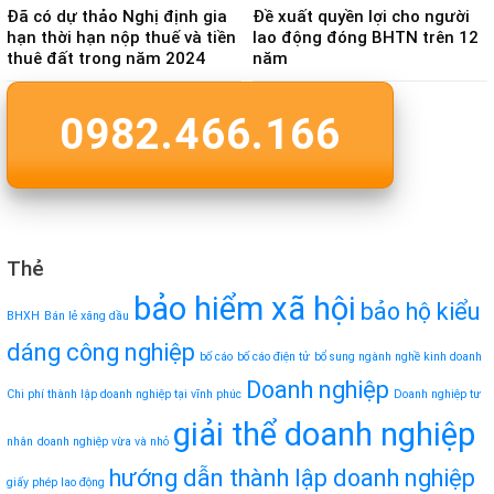
Đã có dự thảo Nghị định gia
Đề xuất quyền lợi cho người
hạn thời hạn nộp thuế và tiền
lao động đóng BHTN trên 12
thuê đất trong năm 2024
năm
0982.466.166
Thẻ
bảo hiểm xã hội
bảo hộ kiểu
BHXH
Bán lẻ xăng dầu
dáng công nghiệp
bố cáo
bố cáo điện tử
bổ sung ngành nghề kinh doanh
Doanh nghiệp
Chi phí thành lập doanh nghiệp tại vĩnh phúc
Doanh nghiệp tư
giải thể doanh nghiệp
nhân
doanh nghiệp vừa và nhỏ
hướng dẫn thành lập doanh nghiệp
giấy phép lao động