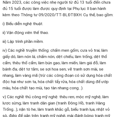
Năm 2023, các công việc nhẹ người từ đủ 13 tuổi đến chưa
đủ 15 tuổi được làm được quy định tại Phụ lục II ban hành
kèm theo Thông tư 09/2020/TT-BLĐTBXH. Cụ thể, bao gồm:
i) Biểu diễn nghệ thuật.
ii) Vận động viên thể thao.
iii) Lập trình phần mềm.
iv) Các nghề truyền thống: chấm men gốm; cưa vỏ trai; làm
giấy dó; làm nón lá; chấm nón; dệt chiếu; làm trống; dệt thổ
cẩm; thêu thổ cẩm; làm bún gạo; làm miến; làm giá đỗ; làm
bánh đa; dệt tơ tằm; se sợi hoa sen; vẽ tranh sơn mài, se
nhang, làm vàng mã (trừ các công đoạn có sử dụng hóa chất
độc hại như sơn ta, hóa chất tẩy rửa, hóa chất dùng để ướp
màu, hóa chất tạo mùi, tạo tàn nhang cong…).
v) Các nghề thủ công mỹ nghệ: thêu ren; mộc mỹ nghệ; làm
lược sừng; làm tranh dân gian (tranh Đông Hồ, tranh Hàng
Trống…); nặn tò he; làm tranh khắc gỗ, biểu tranh lụa; nhặt vỏ
sò, điệp để gắn trên tranh mỹ nghệ; mài đánh bóng tranh mỹ