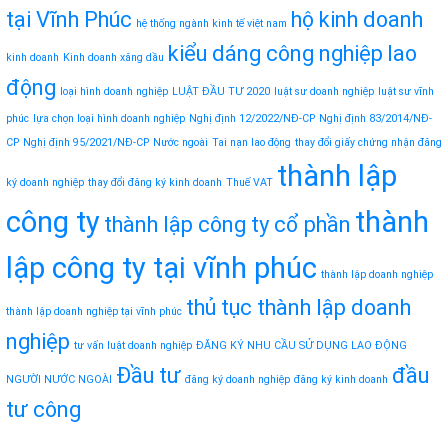
tại Vĩnh Phúc
hộ kinh doanh
hệ thống ngành kinh tế việt nam
kiểu dáng công nghiệp
lao
kinh doanh
Kinh doanh xăng dầu
động
loại hình doanh nghiệp
LUẬT ĐẦU TƯ 2020
luật sư doanh nghiệp
luật sư vĩnh
phúc
lựa chọn loại hình doanh nghiệp
Nghị định 12/2022/NĐ-CP
Nghị định 83/2014/NĐ-
CP
Nghị định 95/2021/NĐ-CP
Nước ngoài
Tai nạn lao động
thay đổi giấy chứng nhận đăng
thành lập
ký doanh nghiệp
thay đổi đăng ký kinh doanh
Thuế VAT
công ty
thành
thành lập công ty cổ phần
lập công ty tại vĩnh phúc
thành lập doanh nghiệp
thủ tục thành lập doanh
thành lập doanh nghiệp tại vĩnh phúc
nghiệp
tư vấn luật doanh nghiệp
ĐĂNG KÝ NHU CẦU SỬ DỤNG LAO ĐỘNG
Đầu tư
đầu
NGƯỜI NƯỚC NGOÀI
đăng ký doanh nghiệp
đăng ký kinh doanh
tư công