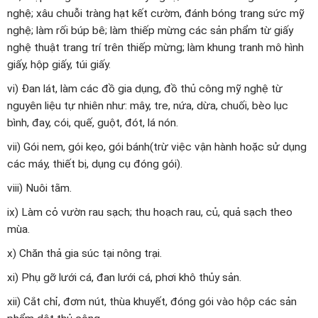
nghệ; xâu chuỗi tràng hạt kết cườm, đánh bóng trang sức mỹ
nghệ; làm rối búp bê; làm thiếp mừng các sản phẩm từ giấy
nghệ thuật trang trí trên thiếp mừng; làm khung tranh mô hình
giấy, hộp giấy, túi giấy.
vi) Đan lát, làm các đồ gia dụng, đồ thủ công mỹ nghệ từ
nguyên liệu tự nhiên như: mây, tre, nứa, dừa, chuối, bèo lục
bình, đay, cói, quế, guột, đót, lá nón.
vii) Gói nem, gói kẹo, gói bánh(trừ việc vận hành hoặc sử dụng
các máy, thiết bị, dụng cụ đóng gói).
viii) Nuôi tằm.
ix) Làm cỏ vườn rau sạch; thu hoạch rau, củ, quả sạch theo
mùa.
x) Chăn thả gia súc tại nông trại.
xi) Phụ gỡ lưới cá, đan lưới cá, phơi khô thủy sản.
xii) Cắt chỉ, đơm nút, thùa khuyết, đóng gói vào hộp các sản