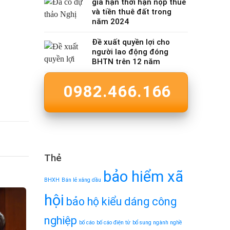
gia hạn thời hạn nộp thuế
và tiền thuê đất trong
năm 2024
Đề xuất quyền lợi cho
người lao động đóng
BHTN trên 12 năm
0982.466.166
Thẻ
bảo hiểm xã
BHXH
Bán lẻ xăng dầu
hội
bảo hộ kiểu dáng công
nghiệp
bố cáo
bố cáo điện tử
bổ sung ngành nghề