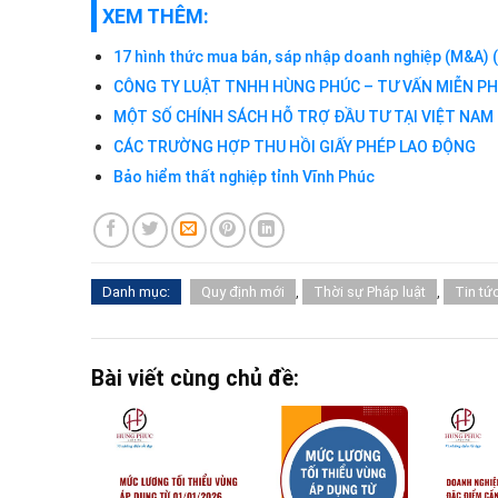
XEM THÊM:
17 hình thức mua bán, sáp nhập doanh nghiệp (M&A) 
CÔNG TY LUẬT TNHH HÙNG PHÚC – TƯ VẤN MIỄN PH
MỘT SỐ CHÍNH SÁCH HỖ TRỢ ĐẦU TƯ TẠI VIỆT NAM
CÁC TRƯỜNG HỢP THU HỒI GIẤY PHÉP LAO ĐỘNG
Bảo hiểm thất nghiệp tỉnh Vĩnh Phúc
Danh mục:
Quy định mới
,
Thời sự Pháp luật
,
Tin tứ
Bài viết cùng chủ đề: