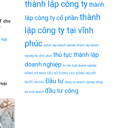
thành lập công ty
thành
thành
lập công ty cổ phần
T cho
y
lập công ty tại vĩnh
phúc
thành lập doanh nghiệp
thành lập doanh
thủ tục thành lập
nghiệp tại vĩnh phúc
doanh nghiệp
tư vấn luật doanh nghiệp
ĐĂNG KÝ NHU CẦU SỬ DỤNG LAO ĐỘNG NGƯỜI
Đầu tư
NƯỚC NGOÀI
đăng ký doanh nghiệp
đăng
 hội
đầu tư công
ký kinh doanh