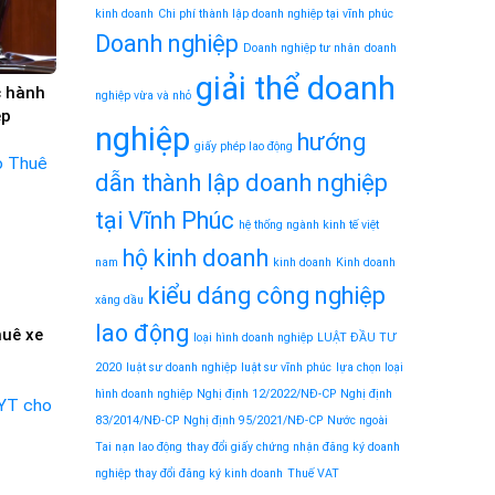
kinh doanh
Chi phí thành lập doanh nghiệp tại vĩnh phúc
Doanh nghiệp
Doanh nghiệp tư nhân
doanh
giải thể doanh
c hành
nghiệp vừa và nhỏ
ệp
nghiệp
hướng
giấy phép lao động
dẫn thành lập doanh nghiệp
tại Vĩnh Phúc
hệ thống ngành kinh tế việt
hộ kinh doanh
nam
kinh doanh
Kinh doanh
kiểu dáng công nghiệp
xăng dầu
lao động
huê xe
loại hình doanh nghiệp
LUẬT ĐẦU TƯ
2020
luật sư doanh nghiệp
luật sư vĩnh phúc
lựa chọn loại
hình doanh nghiệp
Nghị định 12/2022/NĐ-CP
Nghị định
83/2014/NĐ-CP
Nghị định 95/2021/NĐ-CP
Nước ngoài
Tai nạn lao động
thay đổi giấy chứng nhận đăng ký doanh
nghiệp
thay đổi đăng ký kinh doanh
Thuế VAT