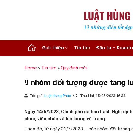
Chuyển
đến
nội
dung
Giới thiệu
Tin tức
Đầu tư – Doanh 
Home
»
Tin tức
»
Quy định mới
9 nhóm đối tượng được tăng l
Tác giả:
Luật Hùng Phúc
Thứ Hai, 15/05/2023 16:33
Ngày 14/5/2023, Chính phủ đã ban hành Nghị định
chức, viên chức và lực lượng vũ trang.
Theo đó, từ ngày 01/7/2023 – các nhóm đối tượng s