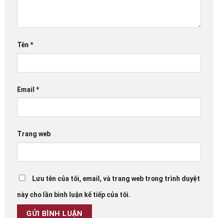
Tên
*
Email
*
Trang web
Lưu tên của tôi, email, và trang web trong trình duyệt
này cho lần bình luận kế tiếp của tôi.