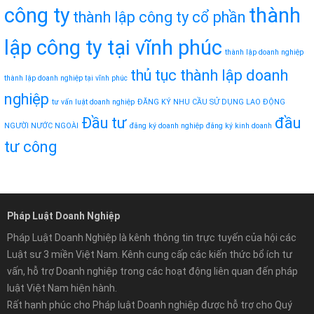
công ty
thành
thành lập công ty cổ phần
lập công ty tại vĩnh phúc
thành lập doanh nghiệp
thủ tục thành lập doanh
thành lập doanh nghiệp tại vĩnh phúc
nghiệp
tư vấn luật doanh nghiệp
ĐĂNG KÝ NHU CẦU SỬ DỤNG LAO ĐỘNG
Đầu tư
đầu
NGƯỜI NƯỚC NGOÀI
đăng ký doanh nghiệp
đăng ký kinh doanh
tư công
Pháp Luật Doanh Nghiệp
Pháp Luật Doanh Nghiệp là kênh thông tin trực tuyến của hội các
Luật sư 3 miền Việt Nam. Kênh cung cấp các kiến thức bổ ích tư
vấn, hỗ trợ Doanh nghiệp trong các hoạt động liên quan đến pháp
luật Việt Nam hiện hành.
Rất hạnh phúc cho Pháp luật Doanh nghiệp được hỗ trợ cho Quý