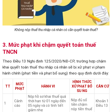
Không nộp thuế thu nhập cá nhân có cần quyết toán thuế?
3. Mức phạt khi chậm quyết toán thuế
TNCN
Theo Điều 13 Nghị định 125/2020/NĐ-CP, trường hợp chậm
khai quyết toán thuế thu nhập cá nhân sẽ bị xử phạt vi phạm
hành chính (phạt tiền và phạt bổ sung) theo quy định dưới đây:
HÌNH THỨC
MỨC
TT
HÀNH VI
XỬ PHẠT BỔ
CĂN CỨ
PHẠT
SU NG
Nộp hồ sơ khai thuế quá
Nộp đủ số
Cảnh
thời hạn từ 01 ngày đến
Khoản 1
1
tiền chậm
cáo
05 ngày và có tình tiết
Điều 13
nộp tiền thuế
giảm nhẹ