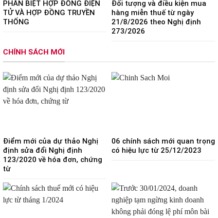
PHÂN BIỆT HỢP ĐỒNG ĐIỆN
Đối tượng và điều kiện mua
TỬ VÀ HỢP ĐỒNG TRUYỀN
hàng miễn thuế từ ngày
THỐNG
21/8/2026 theo Nghị định
273/2026
CHÍNH SÁCH MỚI
Điểm mới của dự thảo Nghị
06 chính sách mới quan trọng
định sửa đổi Nghị định
có hiệu lực từ 25/12/2023
123/2020 về hóa đơn, chứng
từ