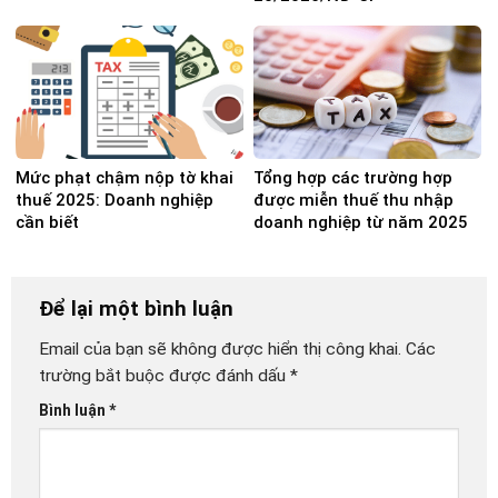
Mức phạt chậm nộp tờ khai
Tổng hợp các trường hợp
thuế 2025: Doanh nghiệp
được miễn thuế thu nhập
cần biết
doanh nghiệp từ năm 2025
Để lại một bình luận
Email của bạn sẽ không được hiển thị công khai.
Các
trường bắt buộc được đánh dấu
*
Bình luận
*