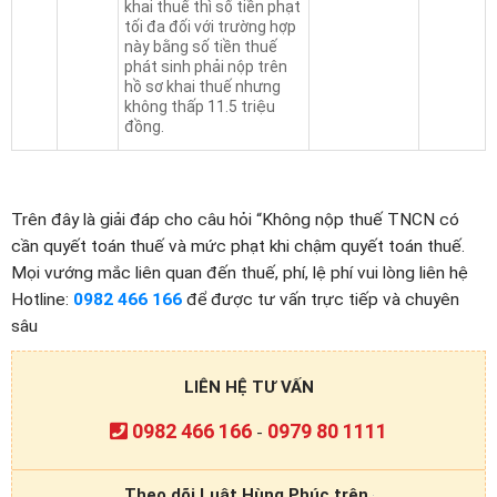
khai thuế thì số tiền phạt
tối đa đối với trường hợp
này bằng số tiền thuế
phát sinh phải nộp trên
hồ sơ khai thuế nhưng
không thấp 11.5 triệu
đồng.
Trên đây là giải đáp cho câu hỏi “Không nộp thuế TNCN có
cần quyết toán thuế và mức phạt khi chậm quyết toán thuế.
Mọi vướng mắc liên quan đến thuế, phí, lệ phí vui lòng liên hệ
Hotline:
0982 466 166
để được tư vấn trực tiếp và chuyên
sâu
LIÊN HỆ TƯ VẤN
0982 466 166
0979 80 1111
-
Theo dõi Luật Hùng Phúc trên