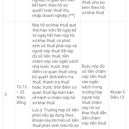
nghiệp có giao dịch liên
thuế, phụ lục
kết kèm theo hồ sơ
kèm theo hồ
quyết toán thuế thu
sơ khai thuế
nhập doanh nghiệp (**)
Nộp hồ sơ khai thuế quá
thời hạn trên 90 ngày kể
từ ngày hết hạn nộp hồ
sơ khai thuế, có phát
sinh số thuế phải nộp và
người nộp thuế đã nộp
đủ số tiền thuế, tiền
chậm nộp vào ngân sách
Buộc nộp đủ
nhà nước trước thời
số tiền chậm
điểm cơ quan thuế công
nộp tiền thuế
bố quyết định kiểm tra
vào ngân
thuế, thanh tra thuế
Từ 15
sách trong
hoặc trước thời điểm cơ
– 25
trường hợp
Khoản 5
quan thuế lập biên bản
5
triệu
người nộp
Điều 13
về hành vi chậm nộp hồ
đồng
thuế chậm
sơ khai thuế.
nộp hồ sơ
Lưu ý: Trường hợp số tiền
khai thuế dẫn
phạt nếu áp dụng theo
đến chậm
khoản này lớn hơn số tiền
nộp tiền thuế
thuế phát sinh trên hồ sơ