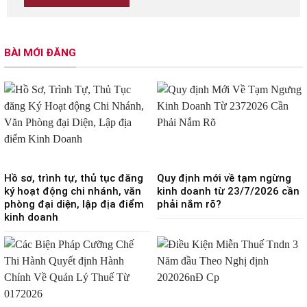
BÀI MỚI ĐĂNG
Hồ sơ, trình tự, thủ tục đăng
Quy định mới về tạm ngừng
ký hoạt động chi nhánh, văn
kinh doanh từ 23/7/2026 cần
phòng đại diện, lập địa điểm
phải nắm rõ?
kinh doanh