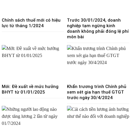
Chính sách thuế mới có hiệu
Trước 30/01/2024, doanh
lực từ tháng 1/2024
nghiệp tạm ngừng kinh
doanh không phải đóng lệ phí
môn bài
Mới: Đề xuất về mức hưởng
Khẩn trương trình Chính phủ
BHYT từ 01/01/2025
xem xét gia hạn thuế GTGT
trước ngày 30/4/2024