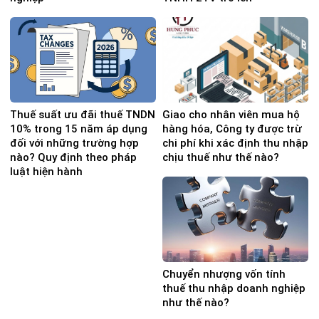
Thuế suất ưu đãi thuế TNDN
Giao cho nhân viên mua hộ
10% trong 15 năm áp dụng
hàng hóa, Công ty được trừ
đối với những trường hợp
chi phí khi xác định thu nhập
nào? Quy định theo pháp
chịu thuế như thế nào?
luật hiện hành
Chuyển nhượng vốn tính
thuế thu nhập doanh nghiệp
như thế nào?