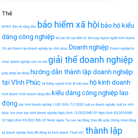
Thẻ
bảo hiểm xã hội
bảo hộ kiểu
BHXH
Bán lẻ xăng dầu
dáng công nghiệp
bố cáo
bố cáo điện tử
bổ sung ngành nghề kinh doanh
Doanh nghiệp
Chi phí thành lập doanh nghiệp tại vĩnh phúc
Doanh nghiệp tư
giải thể doanh nghiệp
nhân
doanh nghiệp vừa và nhỏ
hướng dẫn thành lập doanh nghiệp
giấy phép lao động
tại Vĩnh Phúc
hộ kinh doanh
hệ thống ngành kinh tế việt nam
kiểu dáng công nghiệp
lao
kinh doanh
Kinh doanh xăng dầu
động
loại hình doanh nghiệp
LUẬT ĐẦU TƯ 2020
luật sư doanh nghiệp
luật sư vĩnh
phúc
lựa chọn loại hình doanh nghiệp
Nghị định 12/2022/NĐ-CP
Nghị định 83/2014/NĐ-
CP
Nghị định 95/2021/NĐ-CP
Nước ngoài
Tai nạn lao động
thay đổi giấy chứng nhận đăng
thành lập
ký doanh nghiệp
thay đổi đăng ký kinh doanh
Thuế VAT