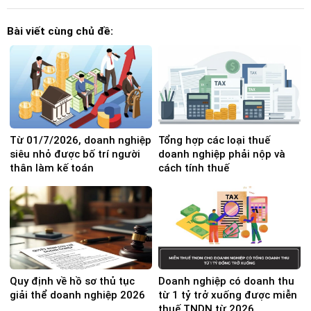
Bài viết cùng chủ đề:
Từ 01/7/2026, doanh nghiệp
Tổng hợp các loại thuế
siêu nhỏ được bố trí người
doanh nghiệp phải nộp và
thân làm kế toán
cách tính thuế
Quy định về hồ sơ thủ tục
Doanh nghiệp có doanh thu
giải thể doanh nghiệp 2026
từ 1 tỷ trở xuống được miễn
thuế TNDN từ 2026