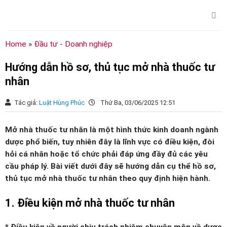
Chuyển
đến
nội
dung
Home
»
Đầu tư - Doanh nghiệp
Hướng dẫn hồ sơ, thủ tục mở nhà thuốc tư
nhân
Tác giả:
Luật Hùng Phúc
Thứ Ba, 03/06/2025 12:51
Mở nhà thuốc tư nhân là một hình thức kinh doanh ngành
dược phổ biến, tuy nhiên đây là lĩnh vực có điều kiện, đòi
hỏi cá nhân hoặc tổ chức phải đáp ứng đầy đủ các yêu
cầu pháp lý. Bài viết dưới đây sẽ hướng dẫn cụ thể hồ sơ,
thủ tục mở nhà thuốc tư nhân theo quy định hiện hành.
1. Điều kiện mở nhà thuốc tư nhân
* Điều kiện về người chịu trách nhiệm chuyên môn về dược