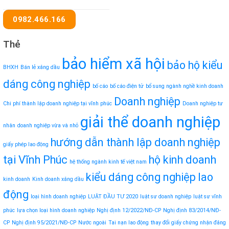
0982.466.166
Thẻ
bảo hiểm xã hội
bảo hộ kiểu
BHXH
Bán lẻ xăng dầu
dáng công nghiệp
bố cáo
bố cáo điện tử
bổ sung ngành nghề kinh doanh
Doanh nghiệp
Chi phí thành lập doanh nghiệp tại vĩnh phúc
Doanh nghiệp tư
giải thể doanh nghiệp
nhân
doanh nghiệp vừa và nhỏ
hướng dẫn thành lập doanh nghiệp
giấy phép lao động
tại Vĩnh Phúc
hộ kinh doanh
hệ thống ngành kinh tế việt nam
kiểu dáng công nghiệp
lao
kinh doanh
Kinh doanh xăng dầu
động
loại hình doanh nghiệp
LUẬT ĐẦU TƯ 2020
luật sư doanh nghiệp
luật sư vĩnh
phúc
lựa chọn loại hình doanh nghiệp
Nghị định 12/2022/NĐ-CP
Nghị định 83/2014/NĐ-
CP
Nghị định 95/2021/NĐ-CP
Nước ngoài
Tai nạn lao động
thay đổi giấy chứng nhận đăng