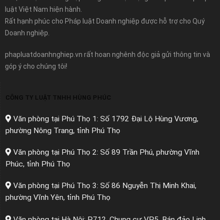
luật Việt Nam hiện hành.
Rất hạnh phúc cho Pháp luật Doanh nghiệp được hỗ trợ cho Quý
Doanh nghiệp.
phapluatdoanhnghiep.vn rất hoan nghênh độc giả gửi thông tin và
góp ý cho chúng tôi!
CÔNG TY LUẬT TNHH HÙNG PHÚC
Văn phòng tại Phú Thọ 1: Số 1792 Đại Lộ Hùng Vương,
phường Nông Trang, tỉnh Phú Thọ
Văn phòng tại Phú Thọ 2: Số 89 Trần Phú, phường Vĩnh
Phúc, tỉnh Phú Thọ
Văn phòng tại Phú Thọ 3: Số 86 Nguyễn Thị Minh Khai,
phường Vĩnh Yên, tỉnh Phú Thọ
Văn phòng tại Hà Nội: P712, Chung cư VP5, Bán đảo Linh