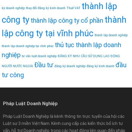
thành lập
ký doanh nghiệp
thay đổi đăng ký kinh doanh
Thuế VAT
công ty
thành
thành lập công ty cổ phần
lập công ty tại vĩnh phúc
thành lập doanh nghiệp
thủ tục thành lập doanh
thành lập doanh nghiệp tại vĩnh phúc
nghiệp
tư vấn luật doanh nghiệp
ĐĂNG KÝ NHU CẦU SỬ DỤNG LAO ĐỘNG
Đầu tư
đầu
NGƯỜI NƯỚC NGOÀI
đăng ký doanh nghiệp
đăng ký kinh doanh
tư công
Pháp Luật Doanh Nghiệp
Pháp Luật Doanh Nghiệp là kênh thông tin trực tuyến của hội các
Luật sư 3 miền Việt Nam. Kênh cung cấp các kiến thức bổ ích tư
vấn, hỗ trợ Doanh nghiệp trong các hoạt động liên quan đến pháp