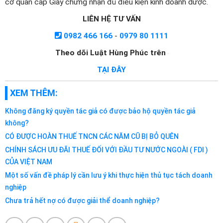
cơ quan cấp Giấy chứng nhận đủ điều kiện kinh doanh dược.
LIÊN HỆ TƯ VẤN
0982 466 166
-
0979 80 1111
Theo dõi Luật Hùng Phúc trên
TẠI ĐÂY
XEM THÊM:
Không đăng ký quyền tác giả có được bảo hộ quyền tác giả
không?
CÓ ĐƯỢC HOÀN THUẾ TNCN CÁC NĂM CŨ BỊ BỎ QUÊN
CHÍNH SÁCH ƯU ĐÃI THUẾ ĐỐI VỚI ĐẦU TƯ NƯỚC NGOÀI ( FDI )
CỦA VIỆT NAM
Một số vấn đề pháp lý cần lưu ý khi thực hiện thủ tục tách doanh
nghiệp
Chưa trả hết nợ có được giải thể doanh nghiệp?