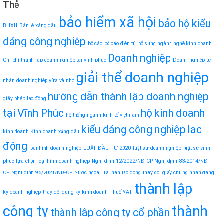
Thẻ
bảo hiểm xã hội
bảo hộ kiểu
BHXH
Bán lẻ xăng dầu
dáng công nghiệp
bố cáo
bố cáo điện tử
bổ sung ngành nghề kinh doanh
Doanh nghiệp
Chi phí thành lập doanh nghiệp tại vĩnh phúc
Doanh nghiệp tư
giải thể doanh nghiệp
nhân
doanh nghiệp vừa và nhỏ
hướng dẫn thành lập doanh nghiệp
giấy phép lao động
tại Vĩnh Phúc
hộ kinh doanh
hệ thống ngành kinh tế việt nam
kiểu dáng công nghiệp
lao
kinh doanh
Kinh doanh xăng dầu
động
loại hình doanh nghiệp
LUẬT ĐẦU TƯ 2020
luật sư doanh nghiệp
luật sư vĩnh
phúc
lựa chọn loại hình doanh nghiệp
Nghị định 12/2022/NĐ-CP
Nghị định 83/2014/NĐ-
CP
Nghị định 95/2021/NĐ-CP
Nước ngoài
Tai nạn lao động
thay đổi giấy chứng nhận đăng
thành lập
ký doanh nghiệp
thay đổi đăng ký kinh doanh
Thuế VAT
công ty
thành
thành lập công ty cổ phần