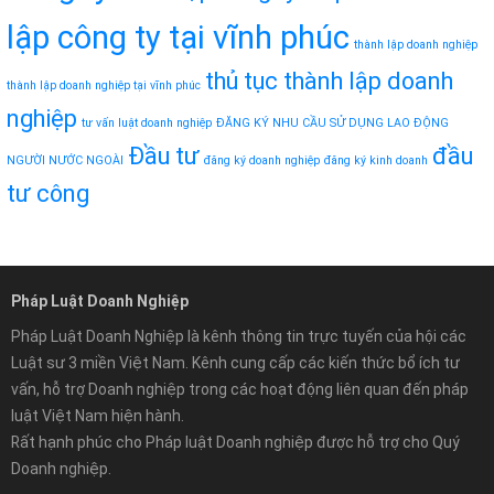
lập công ty tại vĩnh phúc
thành lập doanh nghiệp
thủ tục thành lập doanh
thành lập doanh nghiệp tại vĩnh phúc
nghiệp
tư vấn luật doanh nghiệp
ĐĂNG KÝ NHU CẦU SỬ DỤNG LAO ĐỘNG
Đầu tư
đầu
NGƯỜI NƯỚC NGOÀI
đăng ký doanh nghiệp
đăng ký kinh doanh
tư công
Pháp Luật Doanh Nghiệp
Pháp Luật Doanh Nghiệp là kênh thông tin trực tuyến của hội các
Luật sư 3 miền Việt Nam. Kênh cung cấp các kiến thức bổ ích tư
vấn, hỗ trợ Doanh nghiệp trong các hoạt động liên quan đến pháp
luật Việt Nam hiện hành.
Rất hạnh phúc cho Pháp luật Doanh nghiệp được hỗ trợ cho Quý
Doanh nghiệp.