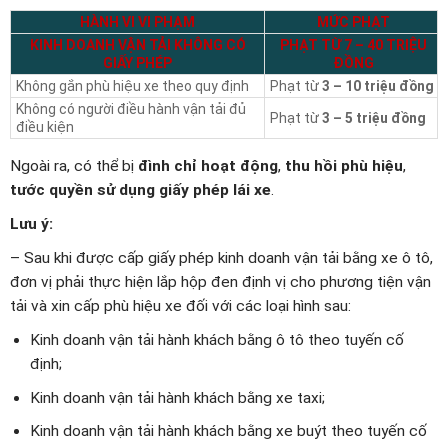
HÀNH VI VI PHẠM
MỨC PHẠT
KINH DOANH VẬN TẢI KHÔNG CÓ
PHẠT TỪ
7 – 40 TRIỆU
GIẤY PHÉP
ĐỒNG
Không gắn phù hiệu xe theo quy định
Phạt từ
3 – 10 triệu đồng
Không có người điều hành vận tải đủ
Phạt từ
3 – 5 triệu đồng
điều kiện
Ngoài ra, có thể bị
đình chỉ hoạt động
,
thu hồi phù hiệu
,
tước quyền sử dụng giấy phép lái xe
.
Lưu ý:
– Sau khi được cấp giấy phép kinh doanh vận tải bằng xe ô tô,
đơn vị phải thực hiện lắp hộp đen định vị cho phương tiện vận
tải và xin cấp phù hiệu xe đối với các loại hình sau:
Kinh doanh vận tải hành khách bằng ô tô theo tuyến cố
định;
Kinh doanh vận tải hành khách bằng xe taxi;
Kinh doanh vận tải hành khách bằng xe buýt theo tuyến cố