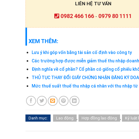
LIÊN HỆ TƯ VẤN
0982 466 166
0979 80 1111
-
XEM THÊM:
Lưu ý khi góp vốn bằng tài sản cố định vào công ty
Các trường hợp được miễn giảm thuế thu nhập doanh
Định nghĩa về cổ phần? Cổ phần có giống cổ phiếu k
THỦ TỤC THAY ĐỔI GIẤY CHỨNG NHẬN ĐĂNG KÝ DO
Mức thuế suất thuế thu nhập cá nhân với thu nhập từ 
Danh mục:
Lao động
,
Hợp đồng lao động
,
Kỷ luật