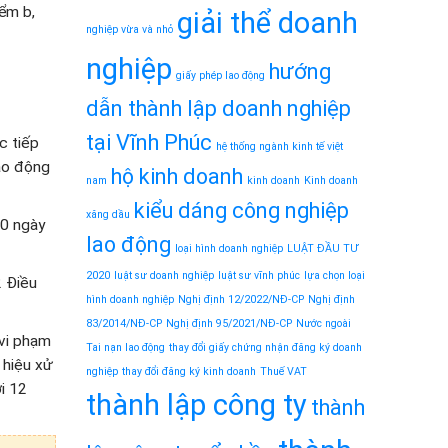
iểm b,
giải thể doanh
nghiệp vừa và nhỏ
nghiệp
hướng
giấy phép lao động
dẫn thành lập doanh nghiệp
tại Vĩnh Phúc
c tiếp
hệ thống ngành kinh tế việt
lao động
hộ kinh doanh
nam
kinh doanh
Kinh doanh
kiểu dáng công nghiệp
xăng dầu
60 ngày
lao động
loại hình doanh nghiệp
LUẬT ĐẦU TƯ
2020
luật sư doanh nghiệp
luật sư vĩnh phúc
lựa chọn loại
2 Điều
hình doanh nghiệp
Nghị định 12/2022/NĐ-CP
Nghị định
83/2014/NĐ-CP
Nghị định 95/2021/NĐ-CP
Nước ngoài
 vi phạm
Tai nạn lao động
thay đổi giấy chứng nhận đăng ký doanh
i hiệu xử
nghiệp
thay đổi đăng ký kinh doanh
Thuế VAT
ới 12
thành lập công ty
thành