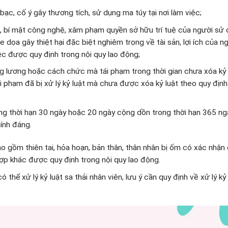
ạc, cố ý gây thương tích, sử dụng ma túy tại nơi làm việc;
nh, bí mật công nghệ, xâm phạm quyền sở hữu trí tuệ của người sử 
 dọa gây thiệt hại đặc biệt nghiêm trọng về tài sản, lợi ích của n
iệc được quy định trong nội quy lao động;
âng lương hoặc cách chức mà tái phạm trong thời gian chưa xóa kỷ l
vi phạm đã bị xử lý kỷ luật mà chưa được xóa kỷ luật theo quy định
ng thời hạn 30 ngày hoặc 20 ngày cộng dồn trong thời hạn 365 ngà
ính đáng.
o gồm thiên tai, hỏa hoạn, bản thân, thân nhân bị ốm có xác nhận
p khác được quy định trong nội quy lao động.
 thể xử lý kỷ luật sa thải nhân viên, lưu ý cần quy định về xử lý kỷ