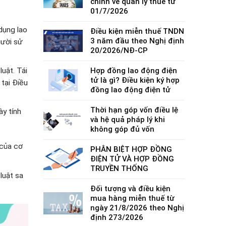
chính về quản lý thuế từ
01/7/2026
dụng lao
Điều kiện miễn thuế TNDN
3 năm đầu theo Nghị định
gười sử
20/2026/NĐ-CP
uật. Tái
Hợp đồng lao động điện
tử là gì? Điều kiện ký hợp
 tại Điều
đồng lao động điện tử
Thời hạn góp vốn điều lệ
y tính
và hệ quả pháp lý khi
không góp đủ vốn
 của cơ
PHÂN BIỆT HỢP ĐỒNG
ĐIỆN TỬ VÀ HỢP ĐỒNG
TRUYỀN THỐNG
 luật sa
Đối tượng và điều kiện
mua hàng miễn thuế từ
ngày 21/8/2026 theo Nghị
định 273/2026