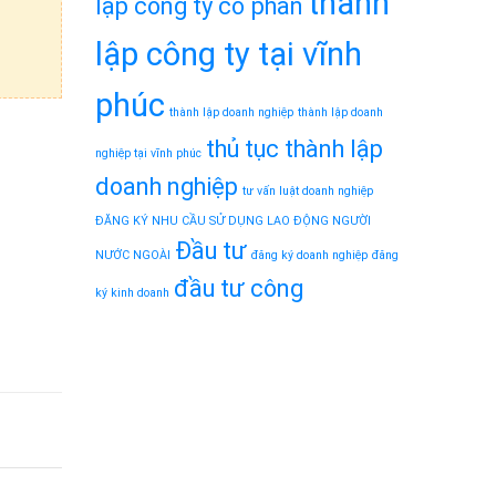
thành
lập công ty cổ phần
lập công ty tại vĩnh
phúc
thành lập doanh nghiệp
thành lập doanh
thủ tục thành lập
nghiệp tại vĩnh phúc
doanh nghiệp
tư vấn luật doanh nghiệp
ĐĂNG KÝ NHU CẦU SỬ DỤNG LAO ĐỘNG NGƯỜI
Đầu tư
NƯỚC NGOÀI
đăng ký doanh nghiệp
đăng
đầu tư công
ký kinh doanh