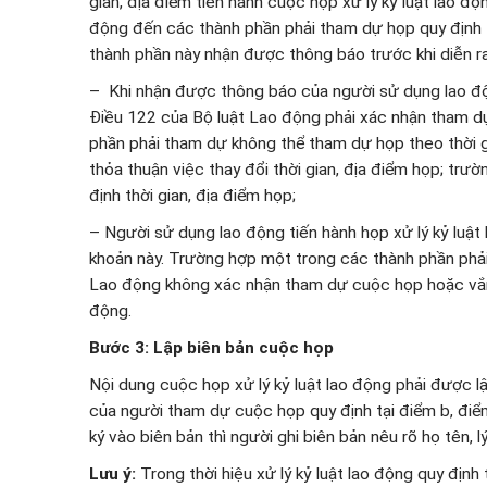
gian, địa điểm tiến hành cuộc họp xử lý kỷ luật lao động
động đến các thành phần phải tham dự họp quy định 
thành phần này nhận được thông báo trước khi diễn r
– Khi nhận được thông báo của người sử dụng lao độn
Điều 122 của Bộ luật Lao động phải xác nhận tham d
phần phải tham dự không thể tham dự họp theo thời g
thỏa thuận việc thay đổi thời gian, địa điểm họp; tr
định thời gian, địa điểm họp;
– Người sử dụng lao động tiến hành họp xử lý kỷ luật 
khoản này. Trường hợp một trong các thành phần phải
Lao động không xác nhận tham dự cuộc họp hoặc vắng 
động.
Bước 3: Lập biên bản cuộc họp
Nội dung cuộc họp xử lý kỷ luật lao động phải được l
của người tham dự cuộc họp quy định tại điểm b, điể
ký vào biên bản thì người ghi biên bản nêu rõ họ tên, 
Lưu ý:
Trong thời hiệu xử lý kỷ luật lao động quy địn