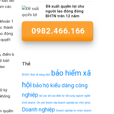
 luật lao
Đề xuất quyền lợi cho
đảm các
người lao động đóng
BHTN trên 12 năm
 khoản 1
ác thành
0982.466.166
lao động
 quyết
a, điểm b
ộ luật
Thẻ
lao
bảo hiểm xã
BHXH
Bán lẻ xăng dầu
hội
bảo hộ kiểu dáng công
hữ ký
nghiệp
 không
bố cáo
bố cáo điện tử
bổ sung ngành nghề
kinh doanh
Chi phí thành lập doanh nghiệp tại vĩnh phúc
Doanh nghiệp
ẩm quyền
Doanh nghiệp tư nhân
doanh