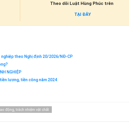
Theo dõi Luật Hùng Phúc trên
TẠI ĐÂY
 nghiệp theo Nghị định 20/2026/NĐ-CP
hông?
ANH NGHIỆP
tiền lương, tiền công năm 2024
 lao động, trách nhiệm vật chất