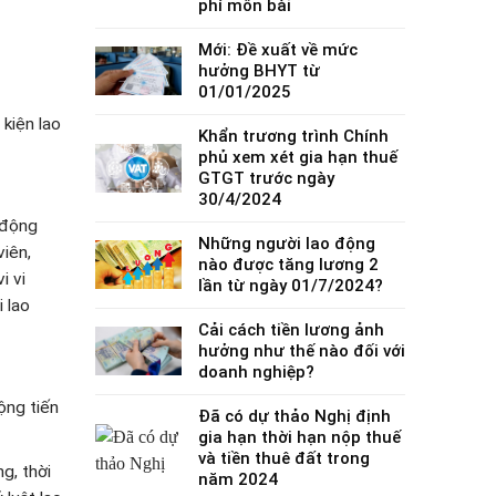
phí môn bài
Mới: Đề xuất về mức
hưởng BHYT từ
01/01/2025
kiện lao
Khẩn trương trình Chính
phủ xem xét gia hạn thuế
GTGT trước ngày
30/4/2024
o động
Những người lao động
viên,
nào được tăng lương 2
i vi
lần từ ngày 01/7/2024?
 lao
Cải cách tiền lương ảnh
hưởng như thế nào đối với
doanh nghiệp?
ộng tiến
Đã có dự thảo Nghị định
gia hạn thời hạn nộp thuế
và tiền thuê đất trong
g, thời
năm 2024