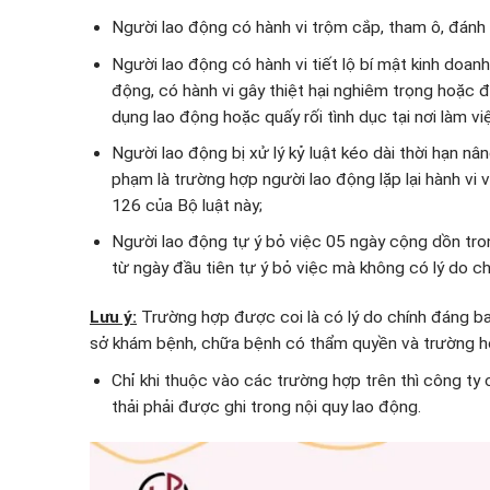
Người lao động có hành vi trộm cắp, tham ô, đánh b
Người lao động có hành vi tiết lộ bí mật kinh doa
động, có hành vi gây thiệt hại nghiêm trọng hoặc đe
dụng lao động hoặc quấy rối tình dục tại nơi làm v
Người lao động bị xử lý kỷ luật kéo dài thời hạn n
phạm là trường hợp người lao động lặp lại hành vi 
126 của Bộ luật này;
Người lao động tự ý bỏ việc 05 ngày cộng dồn tro
từ ngày đầu tiên tự ý bỏ việc mà không có lý do ch
Lưu ý:
Trường hợp được coi là có lý do chính đáng ba
sở khám bệnh, chữa bệnh có thẩm quyền và trường hợ
Chỉ khi thuộc vào các trường hợp trên thì công ty có
thải phải được ghi trong nội quy lao động.