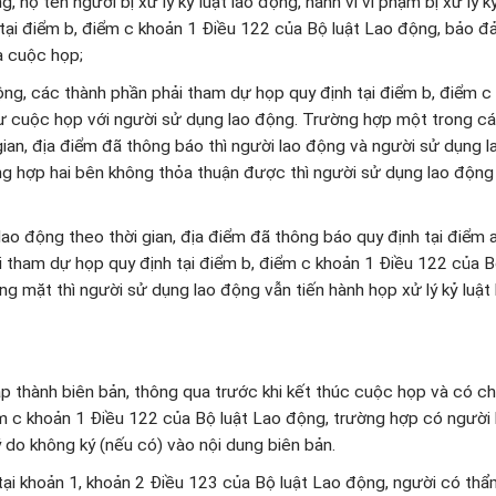
, họ tên người bị xử lý kỷ luật lao động, hành vi vi phạm bị xử lý kỷ
tại điểm b, điểm c khoản 1 Điều 122 của Bộ luật Lao động, bảo 
a cuộc họp;
g, các thành phần phải tham dự họp quy định tại điểm b, điểm c
ự cuộc họp với người sử dụng lao động. Trường hợp một trong c
ian, địa điểm đã thông báo thì người lao động và người sử dụng 
ường hợp hai bên không thỏa thuận được thì người sử dụng lao động
lao động theo thời gian, địa điểm đã thông báo quy định tại điểm 
 tham dự họp quy định tại điểm b, điểm c khoản 1 Điều 122 của B
mặt thì người sử dụng lao động vẫn tiến hành họp xử lý kỷ luật 
ập thành biên bản, thông qua trước khi kết thúc cuộc họp và có c
m c khoản 1 Điều 122 của Bộ luật Lao động, trường hợp có người
lý do không ký (nếu có) vào nội dung biên bản.
h tại khoản 1, khoản 2 Điều 123 của Bộ luật Lao động, người có th