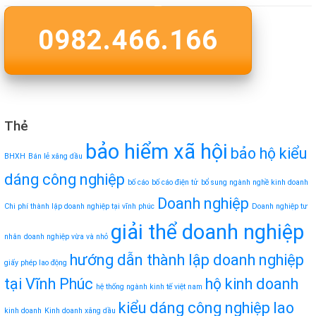
0982.466.166
Thẻ
bảo hiểm xã hội
bảo hộ kiểu
BHXH
Bán lẻ xăng dầu
dáng công nghiệp
bố cáo
bố cáo điện tử
bổ sung ngành nghề kinh doanh
Doanh nghiệp
Chi phí thành lập doanh nghiệp tại vĩnh phúc
Doanh nghiệp tư
giải thể doanh nghiệp
nhân
doanh nghiệp vừa và nhỏ
hướng dẫn thành lập doanh nghiệp
giấy phép lao động
tại Vĩnh Phúc
hộ kinh doanh
hệ thống ngành kinh tế việt nam
kiểu dáng công nghiệp
lao
kinh doanh
Kinh doanh xăng dầu