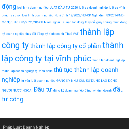
động
loại hình doanh nghiệp
LUẬT ĐẦU TƯ 2020
luật sư doanh nghiệp
luật sư vĩnh
phúc
lựa chọn loại hình doanh nghiệp
Nghị định 12/2022/NĐ-CP
Nghị định 83/2014/NĐ-
CP
Nghị định 95/2021/NĐ-CP
Nước ngoài
Tai nạn lao động
thay đổi giấy chứng nhận đăng
thành lập
ký doanh nghiệp
thay đổi đăng ký kinh doanh
Thuế VAT
công ty
thành
thành lập công ty cổ phần
lập công ty tại vĩnh phúc
thành lập doanh nghiệp
thủ tục thành lập doanh
thành lập doanh nghiệp tại vĩnh phúc
nghiệp
tư vấn luật doanh nghiệp
ĐĂNG KÝ NHU CẦU SỬ DỤNG LAO ĐỘNG
Đầu tư
đầu
NGƯỜI NƯỚC NGOÀI
đăng ký doanh nghiệp
đăng ký kinh doanh
tư công
Pháp Luật Doanh Nghiệp