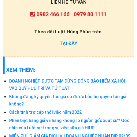
LIÊN HỆ TƯ VẤN
0982 466 166
0979 80 1111
-
Theo dõi Luật Hùng Phúc trên
TẠI ĐÂY
XEM THÊM:
DOANH NGHIỆP ĐƯỢC TẠM DỪNG ĐÓNG BẢO HIỂM XÃ HỘI
VÀO QUỸ HƯU TRÍ VÀ TỬ TUẤT
Không đăng ký quyền tác giả có được bảo hộ quyền tác giả
không?
Cách tính trợ cấp thôi việc năm 2022
Phân biệt hàng giả và hàng không rõ nguồn gốc xuất xứ? Góc
nhìn của Luật sư trong vụ việc sữa giả HIUP
MIỄN PHÍ, GIẢM GIÁ DỊCH VỤ DOANH NGHIỆP NHÂN DỊP 02/09