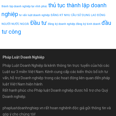
thủ tục thành lập doanh
thành lập doanh nghiệp tại vĩnh phúc
nghiệp
tư vấn luật doanh nghiệp
ĐĂNG KÝ NHU CẦU SỬ DỤNG LAO ĐỘNG
Đầu tư
đầu
NGƯỜI NƯỚC NGOÀI
đăng ký doanh nghiệp
đăng ký kinh doanh
tư công
Pháp Luật Doanh Nghiệp
Pháp Luật Doanh Nghiệp là kênh thông tin trực tuyến của hội các
Luật sư 3 miền Việt Nam. Kênh cung cấp các kiến thức bổ ích tư
vấn, hỗ trợ Doanh nghiệp trong các hoạt động liên quan đến pháp
luật Việt Nam hiện hành.
Rất hạnh phúc cho Pháp luật Doanh nghiệp được hỗ trợ cho Quý
Doanh nghiệp.
phapluatdoanhnghiep.vn rất hoan nghênh độc giả gửi thông tin và
góp ý cho chúng tôi!