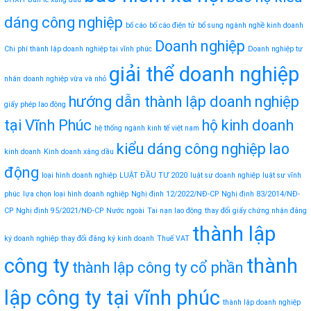
dáng công nghiệp
bố cáo
bố cáo điện tử
bổ sung ngành nghề kinh doanh
Doanh nghiệp
Chi phí thành lập doanh nghiệp tại vĩnh phúc
Doanh nghiệp tư
giải thể doanh nghiệp
nhân
doanh nghiệp vừa và nhỏ
hướng dẫn thành lập doanh nghiệp
giấy phép lao động
tại Vĩnh Phúc
hộ kinh doanh
hệ thống ngành kinh tế việt nam
kiểu dáng công nghiệp
lao
kinh doanh
Kinh doanh xăng dầu
động
loại hình doanh nghiệp
LUẬT ĐẦU TƯ 2020
luật sư doanh nghiệp
luật sư vĩnh
phúc
lựa chọn loại hình doanh nghiệp
Nghị định 12/2022/NĐ-CP
Nghị định 83/2014/NĐ-
CP
Nghị định 95/2021/NĐ-CP
Nước ngoài
Tai nạn lao động
thay đổi giấy chứng nhận đăng
thành lập
ký doanh nghiệp
thay đổi đăng ký kinh doanh
Thuế VAT
công ty
thành
thành lập công ty cổ phần
lập công ty tại vĩnh phúc
thành lập doanh nghiệp