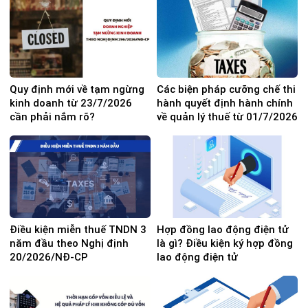
Quy định mới về tạm ngừng
Các biện pháp cưỡng chế thi
kinh doanh từ 23/7/2026
hành quyết định hành chính
cần phải nắm rõ?
về quản lý thuế từ 01/7/2026
Điều kiện miễn thuế TNDN 3
Hợp đồng lao động điện tử
năm đầu theo Nghị định
là gì? Điều kiện ký hợp đồng
20/2026/NĐ-CP
lao động điện tử