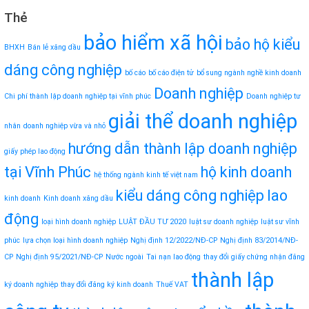
Thẻ
bảo hiểm xã hội
bảo hộ kiểu
BHXH
Bán lẻ xăng dầu
dáng công nghiệp
bố cáo
bố cáo điện tử
bổ sung ngành nghề kinh doanh
Doanh nghiệp
Chi phí thành lập doanh nghiệp tại vĩnh phúc
Doanh nghiệp tư
giải thể doanh nghiệp
nhân
doanh nghiệp vừa và nhỏ
hướng dẫn thành lập doanh nghiệp
giấy phép lao động
tại Vĩnh Phúc
hộ kinh doanh
hệ thống ngành kinh tế việt nam
kiểu dáng công nghiệp
lao
kinh doanh
Kinh doanh xăng dầu
động
loại hình doanh nghiệp
LUẬT ĐẦU TƯ 2020
luật sư doanh nghiệp
luật sư vĩnh
phúc
lựa chọn loại hình doanh nghiệp
Nghị định 12/2022/NĐ-CP
Nghị định 83/2014/NĐ-
CP
Nghị định 95/2021/NĐ-CP
Nước ngoài
Tai nạn lao động
thay đổi giấy chứng nhận đăng
thành lập
ký doanh nghiệp
thay đổi đăng ký kinh doanh
Thuế VAT