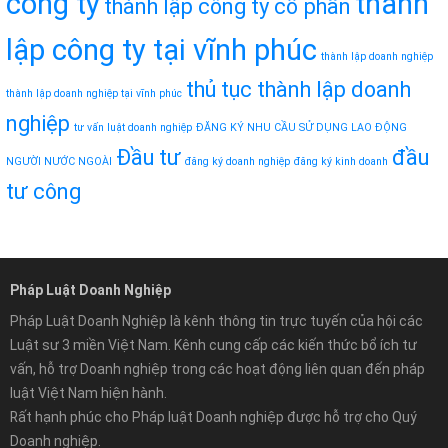
công ty
thành
thành lập công ty cổ phần
lập công ty tại vĩnh phúc
thành lập doanh nghiệp
thủ tục thành lập doanh
thành lập doanh nghiệp tại vĩnh phúc
nghiệp
tư vấn luật doanh nghiệp
ĐĂNG KÝ NHU CẦU SỬ DỤNG LAO ĐỘNG
Đầu tư
đầu
NGƯỜI NƯỚC NGOÀI
đăng ký doanh nghiệp
đăng ký kinh doanh
tư công
Pháp Luật Doanh Nghiệp
Pháp Luật Doanh Nghiệp là kênh thông tin trực tuyến của hội các
Luật sư 3 miền Việt Nam. Kênh cung cấp các kiến thức bổ ích tư
vấn, hỗ trợ Doanh nghiệp trong các hoạt động liên quan đến pháp
luật Việt Nam hiện hành.
Rất hạnh phúc cho Pháp luật Doanh nghiệp được hỗ trợ cho Quý
Doanh nghiệp.