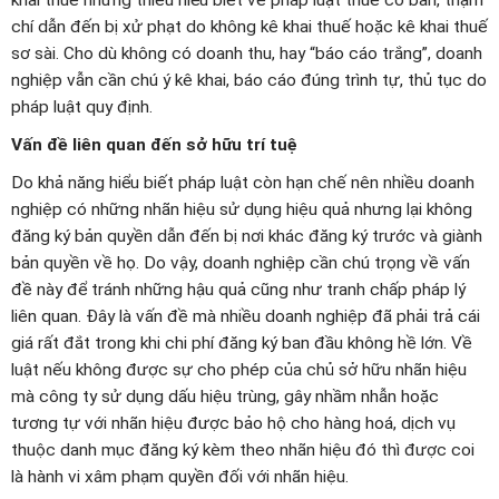
khai thuế nhưng thiếu hiểu biết về pháp luật thuế cơ bản, thậm
chí dẫn đến bị xử phạt do không kê khai thuế hoặc kê khai thuế
sơ sài. Cho dù không có doanh thu, hay “báo cáo trắng”, doanh
nghiệp vẫn cần chú ý kê khai, báo cáo đúng trình tự, thủ tục do
pháp luật quy định.
Vấn đề liên quan đến sở hữu trí tuệ
Do khả năng hiểu biết pháp luật còn hạn chế nên nhiều doanh
nghiệp có những nhãn hiệu sử dụng hiệu quả nhưng lại không
đăng ký bản quyền dẫn đến bị nơi khác đăng ký trước và giành
bản quyền về họ. Do vậy, doanh nghiệp cần chú trọng về vấn
đề này để tránh những hậu quả cũng như tranh chấp pháp lý
liên quan. Đây là vấn đề mà nhiều doanh nghiệp đã phải trả cái
giá rất đắt trong khi chi phí đăng ký ban đầu không hề lớn. Về
luật nếu không được sự cho phép của chủ sở hữu nhãn hiệu
mà công ty sử dụng dấu hiệu trùng, gây nhầm nhẫn hoặc
tương tự với nhãn hiệu được bảo hộ cho hàng hoá, dịch vụ
thuộc danh mục đăng ký kèm theo nhãn hiệu đó thì được coi
là hành vi xâm phạm quyền đối với nhãn hiệu.