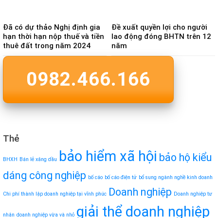
Đã có dự thảo Nghị định gia
Đề xuất quyền lợi cho người
hạn thời hạn nộp thuế và tiền
lao động đóng BHTN trên 12
thuê đất trong năm 2024
năm
0982.466.166
Thẻ
bảo hiểm xã hội
bảo hộ kiểu
BHXH
Bán lẻ xăng dầu
dáng công nghiệp
bố cáo
bố cáo điện tử
bổ sung ngành nghề kinh doanh
Doanh nghiệp
Chi phí thành lập doanh nghiệp tại vĩnh phúc
Doanh nghiệp tư
giải thể doanh nghiệp
nhân
doanh nghiệp vừa và nhỏ