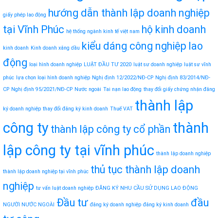
hướng dẫn thành lập doanh nghiệp
giấy phép lao động
tại Vĩnh Phúc
hộ kinh doanh
hệ thống ngành kinh tế việt nam
kiểu dáng công nghiệp
lao
kinh doanh
Kinh doanh xăng dầu
động
loại hình doanh nghiệp
LUẬT ĐẦU TƯ 2020
luật sư doanh nghiệp
luật sư vĩnh
phúc
lựa chọn loại hình doanh nghiệp
Nghị định 12/2022/NĐ-CP
Nghị định 83/2014/NĐ-
CP
Nghị định 95/2021/NĐ-CP
Nước ngoài
Tai nạn lao động
thay đổi giấy chứng nhận đăng
thành lập
ký doanh nghiệp
thay đổi đăng ký kinh doanh
Thuế VAT
công ty
thành
thành lập công ty cổ phần
lập công ty tại vĩnh phúc
thành lập doanh nghiệp
thủ tục thành lập doanh
thành lập doanh nghiệp tại vĩnh phúc
nghiệp
tư vấn luật doanh nghiệp
ĐĂNG KÝ NHU CẦU SỬ DỤNG LAO ĐỘNG
Đầu tư
đầu
NGƯỜI NƯỚC NGOÀI
đăng ký doanh nghiệp
đăng ký kinh doanh