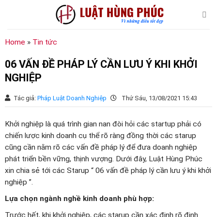
Chuyển
đến
nội
dung
Home
»
Tin tức
06 VẤN ĐỀ PHÁP LÝ CẦN LƯU Ý KHI KHỞI
NGHIỆP
Tác giả:
Pháp Luật Doanh Nghiệp
Thứ Sáu, 13/08/2021 15:43
Khởi nghiệp là quá trình gian nan đòi hỏi các startup phải có
chiến lược kinh doanh cụ thể rõ ràng đồng thời các starup
cũng cần nằm rõ các vấn đề pháp lý để đưa doanh nghiệp
phát triển bền vững, thịnh vượng. Dưới đây, Luật Hùng Phúc
xin chia sẻ tới các Starup “ 06 vấn đề pháp lý cần lưu ý khi khởi
nghiệp ”.
Lựa chọn ngành nghề kinh doanh phù hợp:
Trước hết, khi khởi nghiệp, các starup cần xác định rõ định