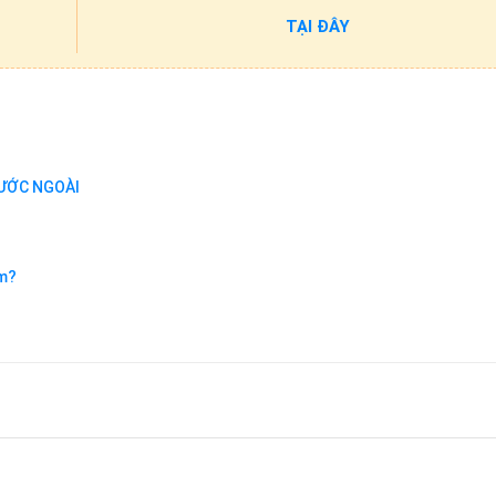
TẠI ĐÂY
NƯỚC NGOÀI
am?