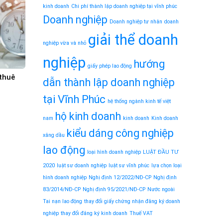
kinh doanh
Chi phí thành lập doanh nghiệp tại vĩnh phúc
Doanh nghiệp
Doanh nghiệp tư nhân
doanh
giải thể doanh
nghiệp vừa và nhỏ
nghiệp
hướng
giấy phép lao động
 thuê
dẫn thành lập doanh nghiệp
tại Vĩnh Phúc
hệ thống ngành kinh tế việt
hộ kinh doanh
nam
kinh doanh
Kinh doanh
kiểu dáng công nghiệp
xăng dầu
lao động
loại hình doanh nghiệp
LUẬT ĐẦU TƯ
2020
luật sư doanh nghiệp
luật sư vĩnh phúc
lựa chọn loại
hình doanh nghiệp
Nghị định 12/2022/NĐ-CP
Nghị định
83/2014/NĐ-CP
Nghị định 95/2021/NĐ-CP
Nước ngoài
Tai nạn lao động
thay đổi giấy chứng nhận đăng ký doanh
nghiệp
thay đổi đăng ký kinh doanh
Thuế VAT