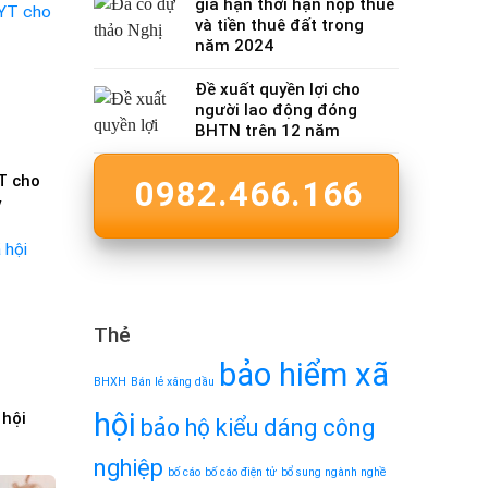
gia hạn thời hạn nộp thuế
và tiền thuê đất trong
năm 2024
Đề xuất quyền lợi cho
người lao động đóng
BHTN trên 12 năm
T cho
0982.466.166
y
Thẻ
bảo hiểm xã
BHXH
Bán lẻ xăng dầu
hội
 hội
bảo hộ kiểu dáng công
nghiệp
bố cáo
bố cáo điện tử
bổ sung ngành nghề