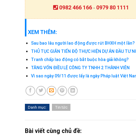
0982 466 166
0979 80 1111
-
XEM THÊM:
Sau bao lâu người lao động được rút BHXH một lần?
THỦ TỤC GIÃN TIẾN ĐỘ THỰC HIỆN DỰ ÁN ĐẦU TƯ 
Tranh chấp lao động có bắt buộc hòa giải không?
TĂNG VỐN ĐIỀU LỆ CÔNG TY TNHH 2 THÀNH VIÊN
Vì sao ngày 09/11 được lấy là ngày Pháp luật Việt N
Danh mục:
Tin tức
Bài viết cùng chủ đề: