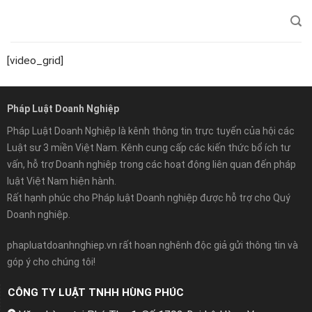
Chuyển
đến
nội
dung
[video_grid]
Pháp Luật Doanh Nghiệp
Pháp Luật Doanh Nghiệp là kênh thông tin trực tuyến của hội các
Luật sư 3 miền Việt Nam. Kênh cung cấp các kiến thức bổ ích tư
vấn, hỗ trợ Doanh nghiệp trong các hoạt động liên quan đến pháp
luật Việt Nam hiện hành.
Rất hạnh phúc cho Pháp luật Doanh nghiệp được hỗ trợ cho Quý
Doanh nghiệp.
phapluatdoanhnghiep.vn rất hoan nghênh độc giả gửi thông tin và
góp ý cho chúng tôi!
CÔNG TY LUẬT TNHH HÙNG PHÚC