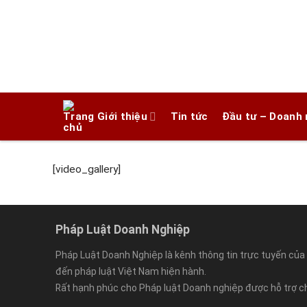
Chuyển
đến
nội
dung
Giới thiệu
Tin tức
Đầu tư – Doanh 
[video_gallery]
Pháp Luật Doanh Nghiệp
Pháp Luật Doanh Nghiệp là kênh thông tin trực tuyến của 
đến pháp luật Việt Nam hiện hành.
Rất hạnh phúc cho Pháp luật Doanh nghiệp được hỗ trợ c