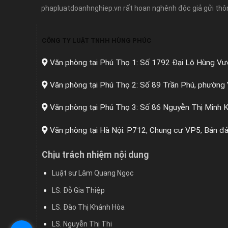
phapluatdoanhnghiep.vn rất hoan nghênh độc giả gửi thông
CÔNG TY LUẬT TNHH HÙNG PHÚC
Văn phòng tại Phú Thọ 1: Số 1792 Đại Lộ Hùng Vư
Văn phòng tại Phú Thọ 2: Số 89 Trần Phú, phường 
Văn phòng tại Phú Thọ 3: Số 86 Nguyễn Thị Minh K
Văn phòng tại Hà Nội: P712, Chung cư VP5, Bán đả
Chịu trách nhiệm nội dung
Luật sư Lâm Quang Ngọc
LS. Đỗ Gia Thiệp
LS. Đào Thị Khánh Hòa
LS. Nguyễn Thị Thi