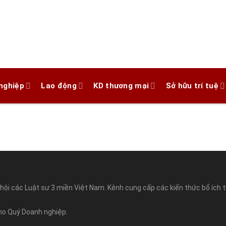
nghiệp
Lao động
KD thương mại
Sở hữu trí tuệ
hội các Luật sư 3 miền Việt Nam. Kênh cung cấp các kiến thức bổ ích t
ho Quý Doanh nghiệp.